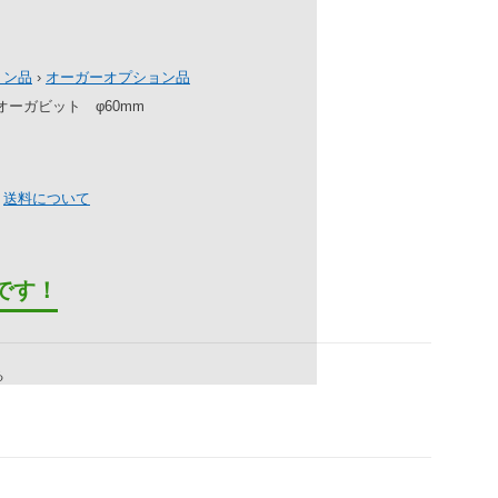
ョン品
›
オーガーオプション品
スオーガビット φ60mm
）
送料について
です！
る