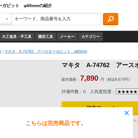
オーガビット φ60mmの紹介
大工道具・手工具
園芸工具
メーカー
カテゴリー
品
›
マキタ A-74762 アースオーガビット φ60mm
マキタ A-74762 アー
7,890
販売価格：
円（税込8,679円）
評価件数：0
人気度投票：
注文フォームへ
×
銀行振込、代引、コンビニ決済、WEBクレジット
こちらは完売商品です。
ご確認ください。