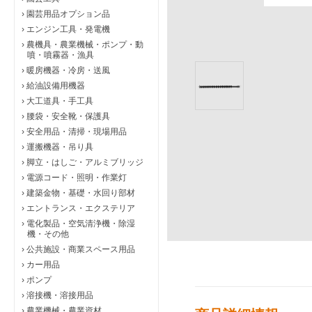
›
園芸用品オプション品
›
エンジン工具・発電機
›
農機具・農業機械・ポンプ・動
噴・噴霧器・漁具
›
暖房機器・冷房・送風
›
給油設備用機器
›
大工道具・手工具
›
腰袋・安全靴・保護具
›
安全用品・清掃・現場用品
›
運搬機器・吊り具
›
脚立・はしご・アルミブリッジ
›
電源コード・照明・作業灯
›
建築金物・基礎・水回り部材
›
エントランス・エクステリア
›
電化製品・空気清浄機・除湿
機・その他
›
公共施設・商業スペース用品
›
カー用品
›
ポンプ
›
溶接機・溶接用品
›
農業機械・農業資材