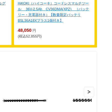
ルグ
HiKOKI（ハイコーキ）コードレスマルチツー
ル 36V-2.5Ah CV36DMA(XPZ) （バッテ
リー・充電器付き）【数量限定バッテリ
BSL36A18Xプラス1個付き】
48,050
円
(税込52,855円)