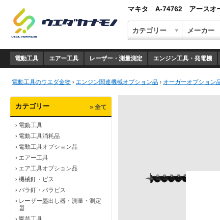
マキタ A-74762 アース
電動工具
エアー工具
レーザー・測量測定
エンジン工具・発電機
電動工具のウエダ金物
›
エンジン関連機械オプション品
›
オーガーオプション
カテゴリー
» 全て
›
電動工具
›
電動工具消耗品
›
電動工具オプション品
›
エアー工具
›
エア工具オプション品
›
機械釘・ビス
›
バラ釘・バラビス
›
レーザー墨出し器・測量・測定
器
›
園芸工具