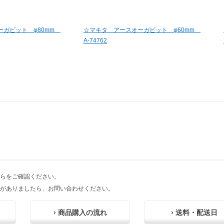
ーガビット φ80mm
☆マキタ アースオーガビット φ60mm
A-74762
らをご確認ください。
がありましたら、お問い合わせください。
› 商品購入の流れ
› 送料・配送日