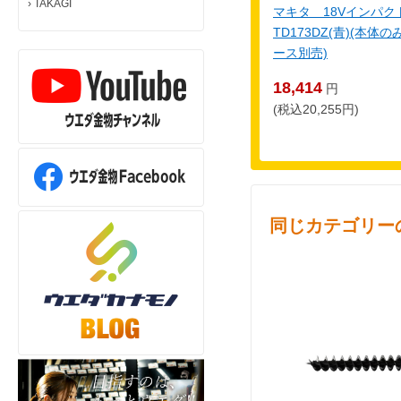
›
TAKAGI
マキタ 18Vインパ
TD173DZ(青)(本
ース別売)
18,414
円
(税込20,255円)
同じカテゴリー