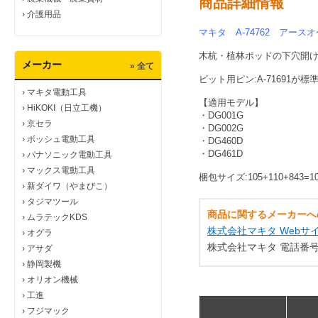
商品詳細情報
›
介護用品
マキタ A-74762
アースオー
木杭・植林ポッドの下穴開
メーカー
» 全て
ビット用ピン:A-71691が標
›
マキタ電動工具
【
適用モデル
】
›
HiKOKI（日立工機）
・DG001G
›
京セラ
・DG002G
›
ボッシュ電動工具
・DG460D
・DG461D
›
パナソニック電動工具
›
マックス電動工具
梱包サイズ:105+110+843=
›
新ダイワ（やまびこ）
›
タジマツール
商品に関するメーカーへ
›
ムラテックKDS
株式会社マキタ Webサ
›
オグラ
株式会社マキタ 電話番号：0
›
アサダ
›
静岡製機
›
オリオン機械
›
工進
›
フジマック