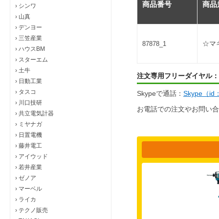
商品番号
商品
›
シンワ
›
山真
›
デンヨー
›
三笠産業
☆マ
87878_1
›
ハウスBM
›
スターエム
›
土牛
注文専用フリーダイヤル：
›
日動工業
›
タスコ
Skypeで通話：
Skype（i
›
川口技研
お電話での注文やお問い合
›
共立電気計器
›
ミヤナガ
›
日置電機
›
藤井電工
›
アイウッド
›
若井産業
›
ゼノア
›
マーベル
›
ライカ
›
テクノ販売