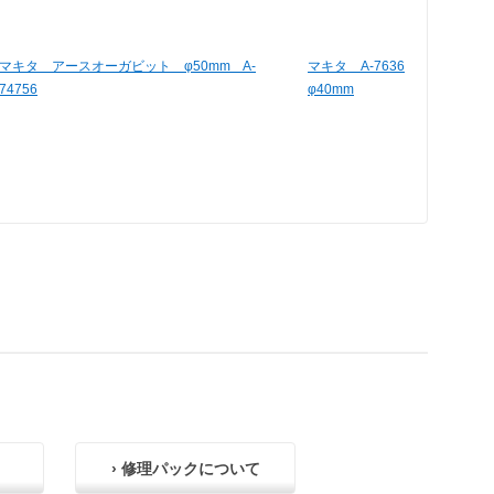
マキタ アースオーガビット φ50mm A-
マキタ A-76364 アース
74756
φ40mm
› 修理パックについて