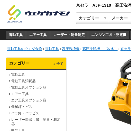
京セラ AJP-1310 高圧洗
電動工具
エアー工具
レーザー・測量測定
エンジン工具・発電機
電動工具のウエダ金物
›
電動工具
›
高圧洗浄機
›
高圧洗浄機 （冷水）
›
京セラ
カテゴリー
» 全て
›
電動工具
›
電動工具消耗品
›
電動工具オプション品
›
エアー工具
›
エア工具オプション品
›
機械釘・ビス
›
バラ釘・バラビス
›
レーザー墨出し器・測量・測定
器
›
園芸工具