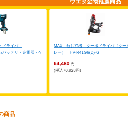
ウエダ金物推薦商品
クトドライバ
MAX ねじ打機 ターボドライバ（クー
体のみ/バッテリ・充電器・ケ
レー） HV-R41G6(D)-G
64,480
円
(税込70,928円)
の商品