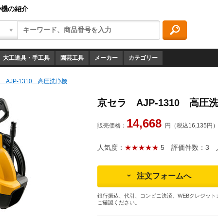
浄機の紹介
大工道具・手工具
園芸工具
メーカー
カテゴリー
 AJP-1310 高圧洗浄機
京セラ AJP-1310 高圧
14,668
販売価格：
円（税込16,135円
人気度：
★★★★★
5
評価件数：3
人
注文フォームへ
銀行振込、代引、コンビニ決済、WEBクレジット
ご確認ください。