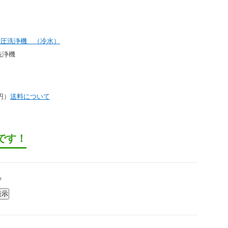
高圧洗浄機 （冷水）
洗浄機
5円）
送料について
です！
る