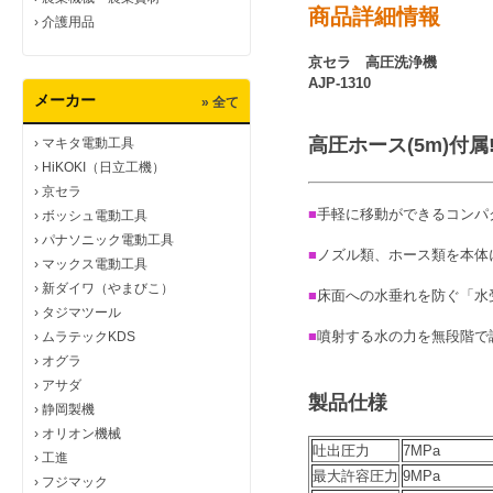
商品詳細情報
›
介護用品
京セラ 高圧洗浄機
AJP
-1310
メーカー
» 全て
高圧ホース(5m)付属
›
マキタ電動工具
›
HiKOKI（日立工機）
›
京セラ
■
手軽に移動ができるコンパ
›
ボッシュ電動工具
›
パナソニック電動工具
■
ノズル類、ホース類を本体
›
マックス電動工具
›
新ダイワ（やまびこ）
■
床面への水垂れを防ぐ「水
›
タジマツール
■
噴射する水の力を無段階で
›
ムラテックKDS
›
オグラ
›
アサダ
製品仕様
›
静岡製機
›
オリオン機械
吐出圧力
7MPa
›
工進
最大許容圧力
9MPa
›
フジマック