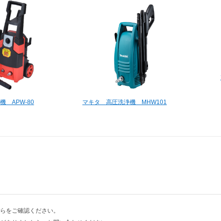
機 APW-80
マキタ 高圧洗浄機 MHW101
らをご確認ください。