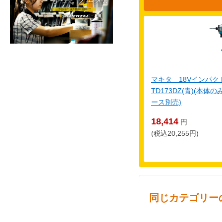
マキタ 18Vインパ
TD173DZ(青)(本
ース別売)
18,414
円
(税込20,255円)
同じカテゴリー