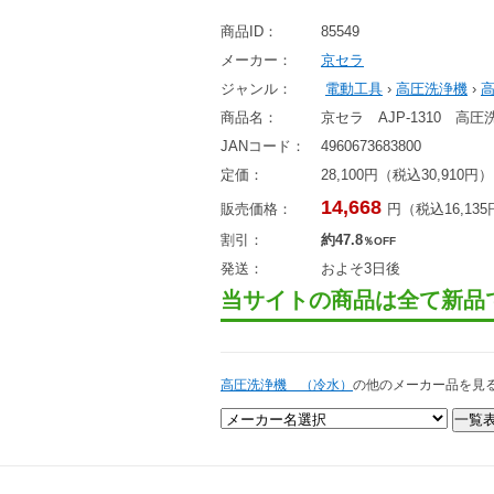
商品ID：
85549
メーカー：
京セラ
ジャンル：
電動工具
›
高圧洗浄機
›
商品名：
京セラ AJP-1310 高圧
JANコード：
4960673683800
定価：
28,100円（税込30,910円）
14,668
販売価格：
円（税込16,13
割引：
約47.8
％OFF
発送：
およそ3日後
当サイトの商品は全て新品
高圧洗浄機 （冷水）
の他のメーカー品を見