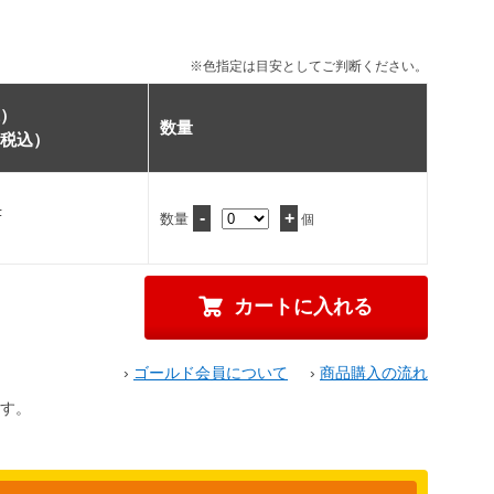
※色指定は目安としてご判断ください。
）
数量
税込）
F
-
+
数量
個
›
ゴールド会員について
›
商品購入の流れ
す。