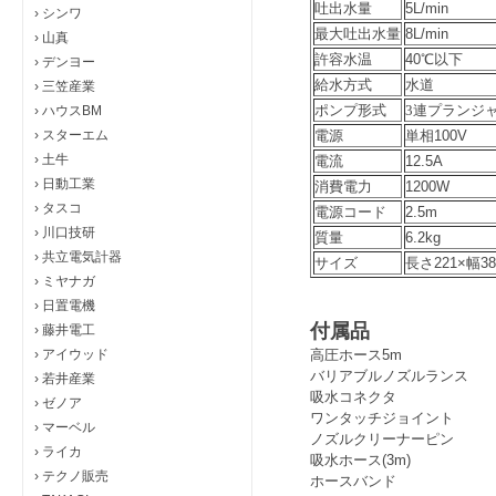
吐出水量
5L/min
›
シンワ
最大吐出水量
8L/min
›
山真
許容水温
40℃以下
›
デンヨー
給水方式
水道
›
三笠産業
ポンプ形式
3連プランジ
›
ハウスBM
›
スターエム
電源
単相100V
›
土牛
電流
12.5A
›
日動工業
消費電力
1200W
›
タスコ
電源コード
2.5m
›
川口技研
質量
6.2kg
›
共立電気計器
サイズ
長さ221×幅3
›
ミヤナガ
›
日置電機
付属品
›
藤井電工
›
アイウッド
高圧ホース5m
バリアブルノズルランス
›
若井産業
吸水コネクタ
›
ゼノア
ワンタッチジョイント
›
マーベル
ノズルクリーナーピン
›
ライカ
吸水ホース(3m)
›
テクノ販売
ホースバンド