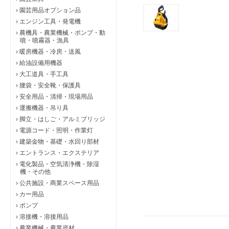
›
園芸用品オプション品
›
エンジン工具・発電機
›
農機具・農業機械・ポンプ・動
噴・噴霧器・漁具
›
暖房機器・冷房・送風
›
給油設備用機器
›
大工道具・手工具
›
腰袋・安全靴・保護具
›
安全用品・清掃・現場用品
›
運搬機器・吊り具
›
脚立・はしご・アルミブリッジ
›
電源コード・照明・作業灯
›
建築金物・基礎・水回り部材
›
エントランス・エクステリア
›
電化製品・空気清浄機・除湿
機・その他
›
公共施設・商業スペース用品
›
カー用品
›
ポンプ
›
溶接機・溶接用品
›
農業機械・農業資材