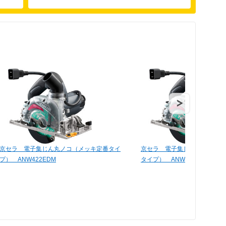
京セラ 電子集じん丸ノコ（メッキ定番タイ
京セラ 電子集じん丸ノコ（ス
プ） ANW422EDM
タイプ） ANW422ED