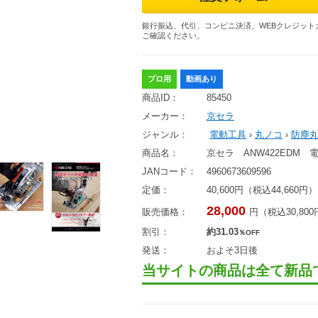
銀行振込、代引、コンビニ決済、WEBクレジット
ご確認ください。
プロ用
動画あり
商品ID：
85450
メーカー：
京セラ
ジャンル：
電動工具
›
丸ノコ
›
防塵
商品名：
京セラ ANW422EDM
JANコード：
4960673609596
定価：
40,600円（税込44,660円）
28,000
販売価格：
円（税込30,80
割引：
約31.03
％OFF
発送：
およそ3日後
当サイトの商品は全て新品