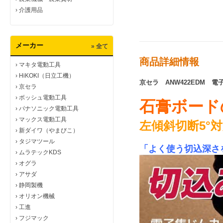
›
介護用品
メーカー
» 全て
商品詳細情報
›
マキタ電動工具
›
HiKOKI（日立工機）
京セラ ANW422EDM 
›
京セラ
›
ボッシュ電動工具
石膏ボード
›
パナソニック電動工具
›
マックス電動工具
左傾斜切断5°
›
新ダイワ（やまびこ）
›
タジマツール
「よく使う切込深さ
›
ムラテックKDS
›
オグラ
›
アサダ
›
静岡製機
›
オリオン機械
›
工進
›
フジマック