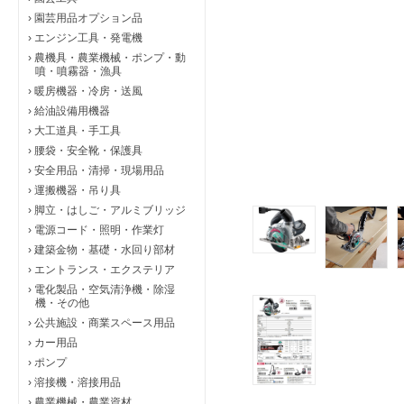
›
園芸用品オプション品
›
エンジン工具・発電機
›
農機具・農業機械・ポンプ・動
噴・噴霧器・漁具
›
暖房機器・冷房・送風
›
給油設備用機器
›
大工道具・手工具
›
腰袋・安全靴・保護具
›
安全用品・清掃・現場用品
›
運搬機器・吊り具
›
脚立・はしご・アルミブリッジ
›
電源コード・照明・作業灯
›
建築金物・基礎・水回り部材
›
エントランス・エクステリア
›
電化製品・空気清浄機・除湿
機・その他
›
公共施設・商業スペース用品
›
カー用品
›
ポンプ
›
溶接機・溶接用品
›
農業機械・農業資材