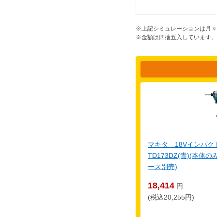
※上記シミュレーションは月々
※金額は四捨五入しています。
マキタ 18Vインパ
TD173DZ(青)(本
ース別売)
18,414
円
(税込20,255円)