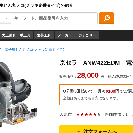
子集じん丸ノコ(メッキ定番タイプ)の紹介
大工道具・手工具
園芸工具
メーカー
カテゴリー
DM 電子集じん丸ノコ(メッキ定番タイプ)
京セラ ANW422EDM 
28,000
販売価格：
円（税込30,800円
U分割5回払いで、月々
6160
円でご購
金額はあくまでも目安になります。
人気度：
★★★★★
5
評価件数：1
人
注文フォームへ