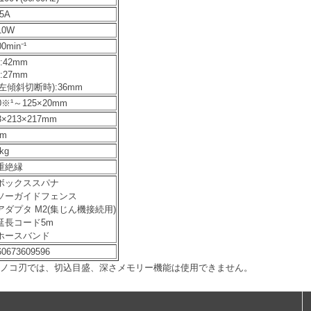
.5A
10W
0min⁻¹
°:42mm
°:27mm
(左傾斜切断時):36mm
0※¹～125×20mm
3×213×217mm
5m
6kg
重絶縁
ボックススパナ
ソーガイドフェンス
アダプタ M2(集じん機接続用)
延長コード5m
ホースバンド
60673609596
以外のノコ刃では、切込目盛、深さメモリー機能は使用できません。