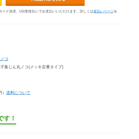
カード決済、U分割支払いでお支払いいただけます。詳しくは
支払いページ
を
丸ノコ
 電子集じん丸ノコ(メッキ定番タイプ)
0円）
送料について
です！