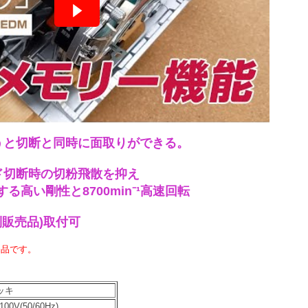
うと切断と同時に面取りができる。
ド切断時の切粉飛散を抑え
る高い剛性と8700min⁻¹高速回転
別販売品)取付可
売品です。
ッキ
100V(50/60Hz)