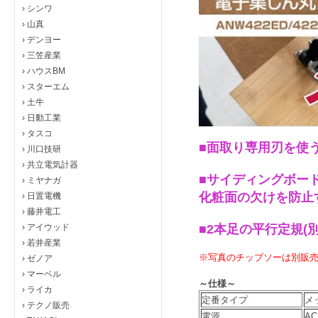
›
シンワ
›
山真
›
デンヨー
›
三笠産業
›
ハウスBM
›
スターエム
›
土牛
›
日動工業
›
タスコ
■面取り専用刃を使
›
川口技研
›
共立電気計器
■サイディングボー
›
ミヤナガ
化粧面の欠けを防止す
›
日置電機
›
藤井電工
›
アイウッド
■2本足の平行定規(
›
若井産業
※写真のチップソーは別販
›
ゼノア
›
マーベル
～仕様～
›
ライカ
定番タイプ
メ
›
テクノ販売
電源
AC