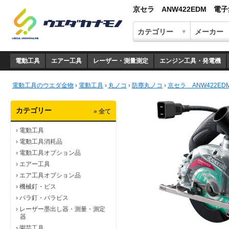
京セラ ANW422EDM 電
電動工具
エアー工具
レーザー・測量測定
エンジン工具・発電機
電動工具のウエダ金物
›
電動工具
›
丸ノコ
›
防塵丸ノコ
›
京セラ ANW422E
カテゴリー
» 全て
›
電動工具
›
電動工具消耗品
›
電動工具オプション品
›
エアー工具
›
エア工具オプション品
›
機械釘・ビス
›
バラ釘・バラビス
›
レーザー墨出し器・測量・測定
器
›
園芸工具