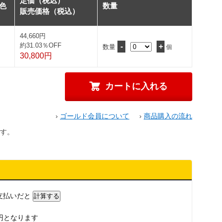
定価（税込）
色
数量
販売価格（税込）
44,660円
約31.03％OFF
-
+
数量
個
30,800円
›
ゴールド会員について
›
商品購入の流れ
す。
支払いだと
円となります