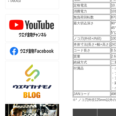
›
TAKAGI
定格電流
10
消費電力
10
無負荷回転数
870
最大切込深さ
90
45
5°
ノコ刃(外径×内径)
10
本体寸法(長さ×幅×高さ)
24
コード長さ
0.
質量
2.
絶縁方式
二
付属品
・
・
・
・
・
JANコード
49
※¹ ノコ刃外径125mm