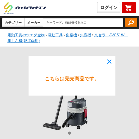
ログイン
電動工具のウエダ金物
›
電動工具
›
集塵機
›
集塵機
›
京セラ AVC51W
集じん機(乾湿両用)
×
こちらは完売商品です。