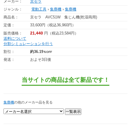
メーカー：
京セラ
ジャンル：
電動工具
›
集塵機
›
集塵機
商品名：
京セラ AVC51W 集じん機(乾湿両用)
定価：
33,600円（税込36,960円）
21,440
販売価格：
円（税込23,584円）
送料について
分割シミュレーションを行う
割引：
約36.19
％OFF
発送：
およそ3日後
当サイトの商品は全て新品です！
集塵機
の他のメーカー品を見る