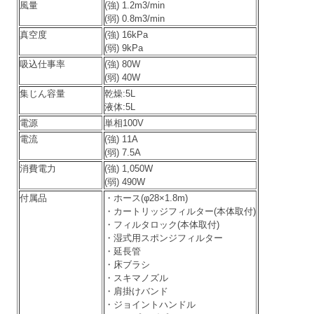
風量
(強) 1.2m3/min
(弱) 0.8m3/min
真空度
(強) 16kPa
(弱) 9kPa
吸込仕事率
(強) 80W
(弱) 40W
集じん容量
乾燥:5L
液体:5L
電源
単相100V
電流
(強) 11A
(弱) 7.5A
消費電力
(強) 1,050W
(弱) 490W
付属品
・ホース(φ28×1.8m)
・カートリッジフィルター(本体取付)
・フィルタロック(本体取付)
・湿式用スポンジフィルター
・延長管
・床ブラシ
・スキマノズル
・肩掛けバンド
・ジョイントハンドル