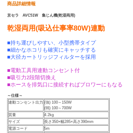
商品詳細情報
京セラ AVC51W 集じん機(乾湿両用)
乾湿両用(吸込仕事率80W)連動
■持ち運びしやすい、小型携帯タイプ
■
細かなホコリも確実にキャッチする
■
大径カートリッジフィルターを採用
■
電動工具用連動コンセント付
■
吸引力2段階切換え
■
ホースを排気口に接続すればブロワーにもなる
～仕様～
連動コンセント出力
(強) 100～150W
(弱) 100～700W
質量
4.2kg
サイズ
長さ350×幅285×高さ390mm
電源コード
5m