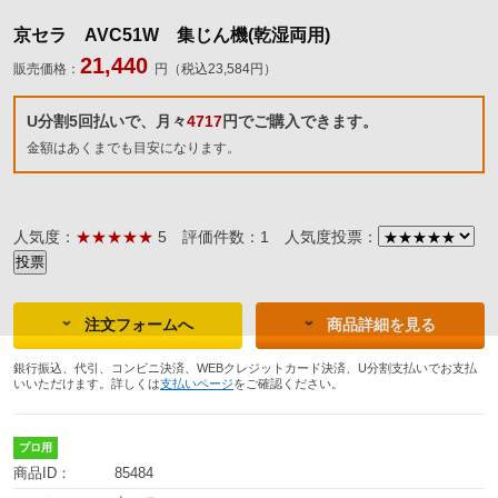
京セラ AVC51W 集じん機(乾湿両用)
21,440
販売価格：
円（税込23,584円）
U分割5回払いで、月々
4717
円でご購入できます。
金額はあくまでも目安になります。
人気度：
★★★★★
5
評価件数：1
人気度投票：
注文フォームへ
商品詳細を見る
銀行振込、代引、コンビニ決済、WEBクレジットカード決済、U分割支払いでお支払
いいただけます。詳しくは
支払いページ
をご確認ください。
プロ用
商品ID：
85484