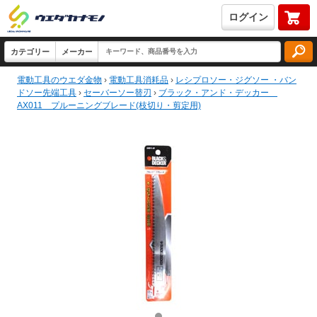
ログイン
電動工具のウエダ金物
›
電動工具消耗品
›
レシプロソー・ジグソー ・バン
ドソー先端工具
›
セーバーソー替刃
›
ブラック・アンド・デッカー
AX011 プルーニングブレード(枝切り・剪定用)