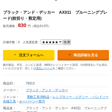
ブラック・アンド・デッカー AX011 プルーニングブレ
ード(枝切り・剪定用)
830
販売価格：
円（税込913円）
評価件数：0
人気度投票：
注文フォームへ
商品詳細を見る
銀行振込、代引、コンビニ決済、WEBクレジットカード決済、U分割支払いでお支払
いいただけます。詳しくは
支払いページ
をご確認ください。
商品ID：
79313
メーカー：
ブラック・アンド・デッカー
ジャンル：
電動工具消耗品
›
レシプロソー・ジグソー ・バンドソー
先端工具
›
セーバーソー替刃
商品名：
ブラック・アンド・デッカー AX011 プルーニングブ