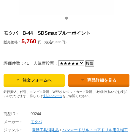
モクバ B-44 SDSmaxブルーポイント
5,760
販売価格：
円（税込6,336円）
評価件数：41
人気度投票：
注文フォームへ
商品詳細を見る
銀行振込、代引、コンビニ決済、WEBクレジットカード決済、U分割支払いでお支払
いいただけます。詳しくは
支払いページ
をご確認ください。
商品ID：
90244
メーカー：
モクバ
ジャンル：
電動工具消耗品
›
ハンマードリル・コアドリル用先端工