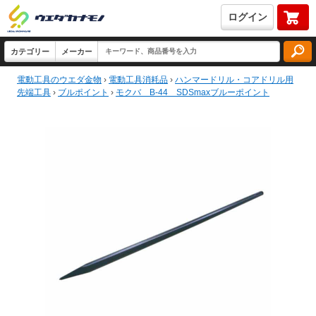
ログイン
電動工具のウエダ金物
›
電動工具消耗品
›
ハンマードリル・コアドリル用
先端工具
›
ブルポイント
›
モクバ B-44 SDSmaxブルーポイント