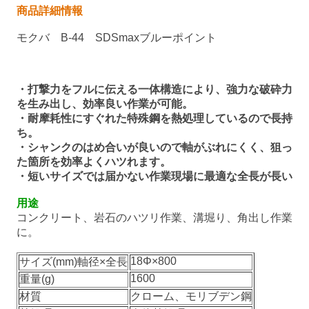
商品詳細情報
モクバ B-44 SDSmaxブルーポイント
・打撃力をフルに伝える一体構造により、強力な破砕力
を生み出し、効率良い作業が可能。
・耐摩耗性にすぐれた特殊鋼を熱処理しているので長持
ち。
・シャンクのはめ合いが良いので軸がぶれにくく、狙っ
た箇所を効率よくハツれます。
・短いサイズでは届かない作業現場に最適な全長が長い
用途
コンクリート、岩石のハツリ作業、溝堀り、角出し作業
に。
18Φ×800
サイズ(mm)軸径×全長
1600
重量(g)
材質
クローム、モリブデン鋼