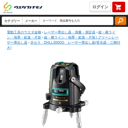
ログイン
電動工具のウエダ金物
›
レーザー墨出し器・測量・測定器
›
縦・横ライ
ン・地墨・鉛直・片矩
›
縦・横ライン・地墨・鉛直・片矩 | グリーンレー
ザー墨出し器
›
京セラ DHLL300DG レーザー墨出し器(受光器・三脚付
き)