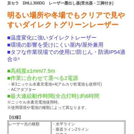
京セラ DHLL300DG レーザー墨出し器
(受光器・三脚付き)
明るい場所や冬場でもクリアで見や
すいダイレクトグリーンレーザー
■温度変化に強いダイレクトレーザー
■環境の影響を受けにくい屋内/屋外兼用
■タフな作業現場での使用に!防じん・防滴IP54適
合※¹
■高精度±1mm/7.5m
■作業に合わせて選べる2電源
・単3ニッケル水素充電池×4(アルカリ乾電池も使用可)
・ACアダプター
■最大連続動作時間(全点灯時):約6時間
※ニッケル水素充電池使用時。
※使用環境や電池の種類によって異なります。
【仕様】
レーザー光の種類
・水平ライン
・垂直ライン2ライン