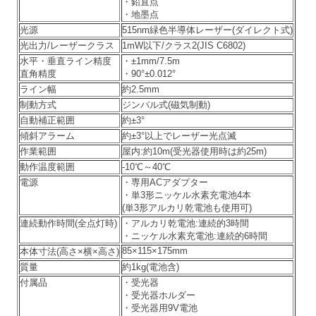
・鉛直点
・地墨点
光源
515nm緑色半導体レーザー(ダイレクト式)
光出力/レーザークラス
1mW以下/クラス2(JIS C6802)
水平・垂直ライン精度
・±1mm/7.5m
直角精度
・90°±0.012°
ライン幅
約2.5mm
制動方式
ジンバル式(磁気制動)
自動補正範囲
約±3°
傾斜アラーム
約±3°以上でレーザー光点滅
作業範囲
屋内:約10m(受光器使用時は約25m)
動作温度範囲
-10℃～40℃
電源
・専用ACアダプター
・単3形ニッケル水素充電池4本
(単3形アルカリ乾電池も使用可)
連続動作時間(全点灯時)
・アルカリ乾電池:連続的3時間
・ニッケル水素充電池:連続的6時間
85×115×175mm
本体寸法(高さ×横×高さ)
質量
約1kg(電池含)
付属品
・受光器
・受光器ホルダー
・受光器用9V電池