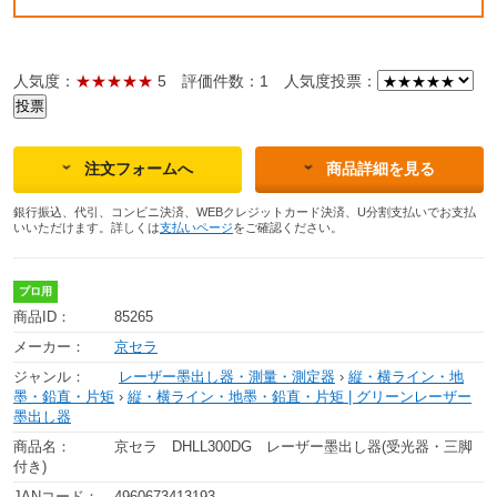
人気度：
★★★★★
5
評価件数：1
人気度投票：
注文フォームへ
商品詳細を見る
銀行振込、代引、コンビニ決済、WEBクレジットカード決済、U分割支払いでお支払
いいただけます。詳しくは
支払いページ
をご確認ください。
プロ用
商品ID：
85265
メーカー：
京セラ
ジャンル：
レーザー墨出し器・測量・測定器
›
縦・横ライン・地
墨・鉛直・片矩
›
縦・横ライン・地墨・鉛直・片矩 | グリーンレーザー
墨出し器
商品名：
京セラ DHLL300DG レーザー墨出し器(受光器・三脚
付き)
JANコード：
4960673413193