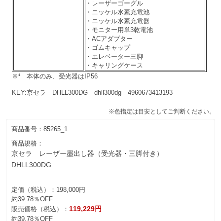
・レーザーゴーグル
・ニッケル水素充電池
・ニッケル水素充電器
・モニター用単3乾電池
・ACアダプター
・ゴムキャップ
・エレベーター三脚
・キャリングケース
※¹ 本体のみ、受光器はIP56
KEY:京セラ DHLL300DG dhll300dg 4960673413193
※色指定は目安としてご判断ください。
商品番号：
85265_1
商品規格：
京セラ レーザー墨出し器（受光器・三脚付き）
DHLL300DG
定価（税込）：
198,000円
約39.78％OFF
119,229円
販売価格（税込）：
約39.78％OFF