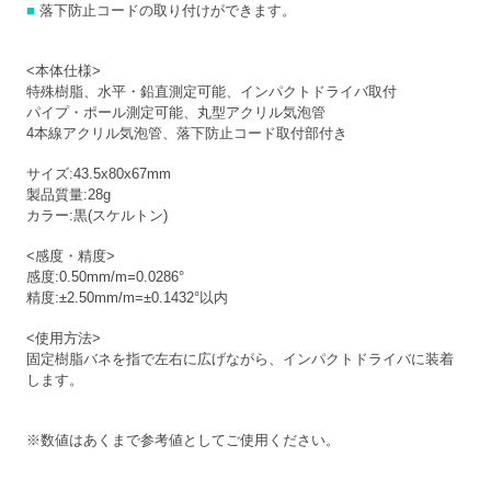
■
落下防止コードの取り付けができます。
<本体仕様>
特殊樹脂、水平・鉛直測定可能、インパクトドライバ取付
パイプ・ポール測定可能、丸型アクリル気泡管
4本線アクリル気泡管、落下防止コード取付部付き
サイズ:43.5x80x67mm
製品質量:28g
カラー:黒(スケルトン)
<感度・精度>
感度:0.50mm/m=0.0286°
精度:±2.50mm/m=±0.1432°以内
<使用方法>
固定樹脂バネを指で左右に広げながら、インパクトドライバに装着
します。
※数値はあくまで参考値としてご使用ください。