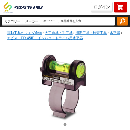
ログイン
電動工具のウエダ金物
›
大工道具・手工具
›
測定工具・検査工具
›
水平器
›
エビス ED-45IP インパクトドライバ用水平器