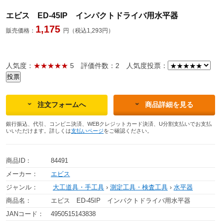
エビス ED-45IP インパクトドライバ用水平器
1,175
販売価格：
円（税込1,293円）
人気度：
★★★★★
5
評価件数：2
人気度投票：
注文フォームへ
商品詳細を見る
銀行振込、代引、コンビニ決済、WEBクレジットカード決済、U分割支払いでお支払
いいただけます。詳しくは
支払いページ
をご確認ください。
商品ID：
84491
メーカー：
エビス
ジャンル：
大工道具・手工具
›
測定工具・検査工具
›
水平器
商品名：
エビス ED-45IP インパクトドライバ用水平器
JANコード：
4950515143838