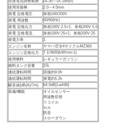
溶接電流調整範囲
DC30～DC190(A)
使用溶接棒:
2.0～4.0mm
発電 定格電圧
単相100/200V
50/60(Hz)
発電 周波数
発電 定格出力
単相100V:2.5×2、単相200V:5.0
発電 定格電流
単相100V:25×2、単相200V:25
1
発電力率
エンジン名称
ヤマハ空冷4サイクルMZ360
7.1/3600(kW/min-1)
エンジン定格出力
使用燃料
レギュラーガソリン
15L
燃料タンク容量
連続運転時間
溶接約9.0h
連続運転時間
発電約5.2h
64.0dB[LwA90]
騒音値{dB(A)/7m}
装備/機能
オイルセンサー
周波数切替
リコイル
セル
防音
スローダウン