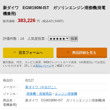
新ダイワ EGW190M-IST ガソリンエンジン溶接機(発電
機兼用)
383,226
販売価格：
円（税込421,549円）
評価件数：14
人気度投票：
注文フォームへ
商品詳細を見る
銀行振込、代引、コンビニ決済、WEBクレジットカード決済、U分割支払いでお支払
いいただけます。詳しくは
支払いページ
をご確認ください。
商品ID：
82127
メーカー：
新ダイワ（やまびこ）
ジャンル：
溶接機・溶接用品
›
エンジン溶接機
商品名：
新ダイワ EGW190M-IST ガソリンエンジン溶接機(発
電機兼用)