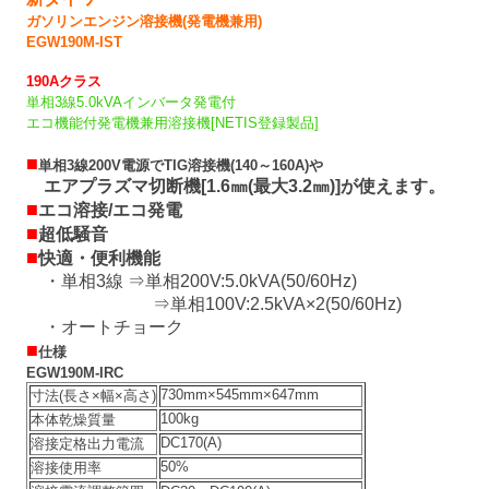
ガソリンエンジン溶接機(発電機兼用)
EGW190M-IST
190Aクラス
単相3線5.0kVAインバータ発電付
エコ機能付発電機兼用溶接機[NETIS登録製品]
■
単相3線200V電源でTIG溶接機(140～160A)や
エアプラズマ切断機[1.6㎜(最大3.2㎜)]が使えます。
■
エコ溶接/エコ発電
■
超低騒音
■
快適・便利機能
・単相3線 ⇒単相200V:5.0kVA(50/60Hz)
⇒単相100V:2.5kVA×2(50/60Hz)
・オートチョーク
■
仕様
EGW190M-IRC
730mm×545mm×647mm
寸法(長さ×幅×高さ)
100kg
本体乾燥質量
DC170(A)
溶接定格出力電流
50%
溶接使用率