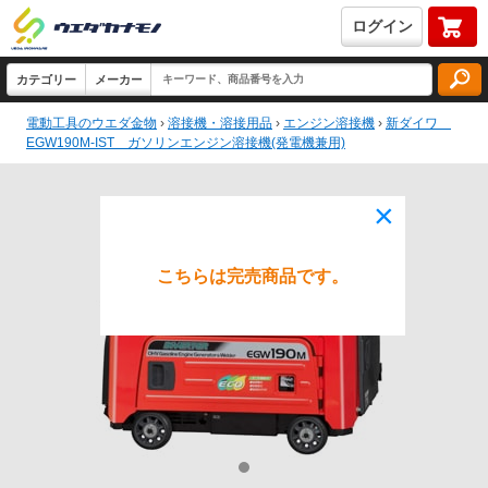
ログイン
電動工具のウエダ金物
›
溶接機・溶接用品
›
エンジン溶接機
›
新ダイワ
EGW190M-IST ガソリンエンジン溶接機(発電機兼用)
×
こちらは完売商品です。