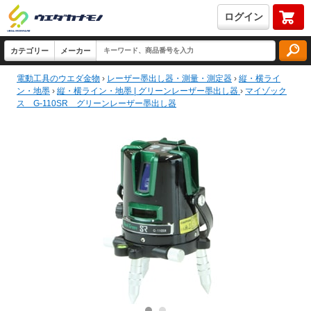
ログイン
電動工具のウエダ金物
›
レーザー墨出し器・測量・測定器
›
縦・横ライ
ン・地墨
›
縦・横ライン・地墨 | グリーンレーザー墨出し器
›
マイゾック
ス G-110SR グリーンレーザー墨出し器