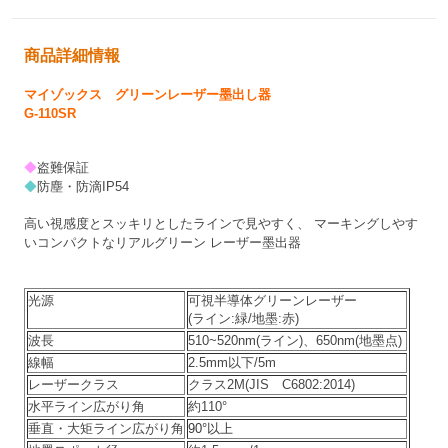
商品詳細情報
マイゾックス グリーンレーザー墨出し器
G-110SR
◆
盗難保証
◆
防塵・防滴IP54
高い視感度とスッキリとしたラインで見やすく、 マーキングしやす
いコンパクトなリアルグリーン レーザー墨出器
光源
可視半導体グリーンレーザー
(ライン:緑/地墨:赤)
波長
510~520nm(ライン)、650nm(地墨点)
線幅
2.5mm以下/5m
レーザークラス
クラス2M(JIS C6802:2014)
水平ライン広がり角
約110°
垂直・大矩ライン広がり角
90°以上