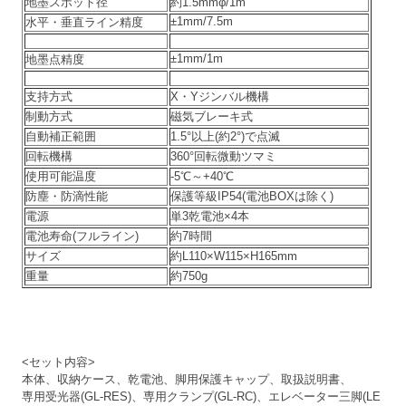
地墨スポット径
約1.5mmφ/1m
±1mm/7.5m
水平・垂直ライン精度
±1mm/1m
地墨点精度
支持方式
X・Yジンバル機構
制動方式
磁気ブレーキ式
自動補正範囲
1.5°以上(約2°)で点滅
回転機構
360°回転微動ツマミ
使用可能温度
-5℃～+40℃
防塵・防滴性能
保護等級IP54(電池BOXは除く)
電源
単3乾電池×4本
電池寿命(フルライン)
約7時間
サイズ
約L110×W115×H165mm
重量
約750g
<セット内容>
本体、収納ケース、乾電池、脚用保護キャップ、
取扱説明書、
専用受光器(GL-RES)、
専用クランプ(GL-RC)、エレベーター三脚(LE