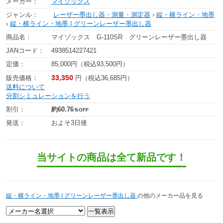
メーカー：
マイゾックス
ジャンル：
レーザー墨出し器・測量・測定器
›
縦・横ライン・地墨
›
縦・横ライン・地墨 | グリーンレーザー墨出し器
商品名：
マイゾックス G-110SR グリーンレーザー墨出し器
JANコード：
4938514227421
定価：
85,000円（税込93,500円）
33,350
販売価格：
円（税込36,685円）
送料について
分割シミュレーションを行う
割引：
約60.76
％OFF
発送：
およそ3日後
当サイトの商品は全て新品です！
縦・横ライン・地墨 | グリーンレーザー墨出し器
の他のメーカー品を見る