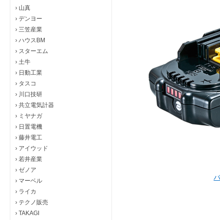
›
山真
›
デンヨー
›
三笠産業
›
ハウスBM
›
スターエム
›
土牛
›
日動工業
›
タスコ
›
川口技研
›
共立電気計器
›
ミヤナガ
›
日置電機
›
藤井電工
›
アイウッド
›
若井産業
›
ゼノア
›
マーベル
›
ライカ
›
テクノ販売
›
TAKAGI