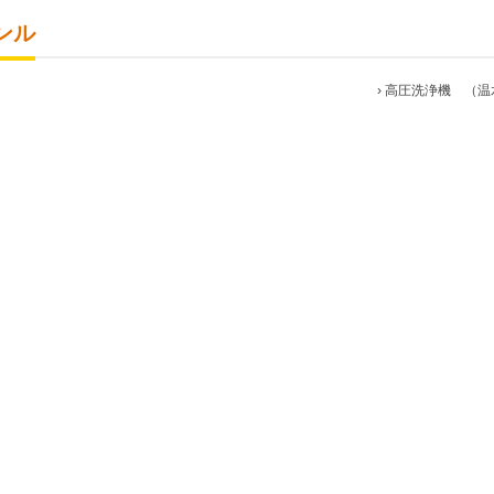
ンル
›
高圧洗浄機 （温