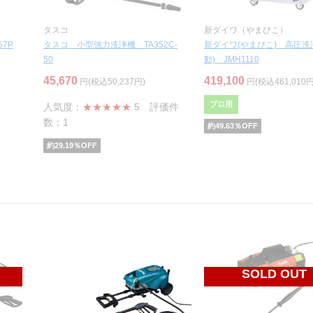
タスコ
新ダイワ（やまびこ）
7P
タスコ 小型強力洗浄機 TA352C-
新ダイワ(やまびこ) 高圧洗
50
動) JMH1110
45,670
419,100
円(税込50,237円)
円(税込461,010円
プロ用
人気度：
★★★★★
5
評価件
数：1
約
49.63
％OFF
約
29.19
％OFF
SOLD OUT