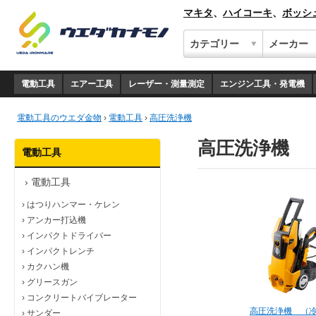
マキタ
、
ハイコーキ
、
ボッシ
電動工具
エアー工具
レーザー・測量測定
エンジン工具・発電機
電動工具のウエダ金物
›
電動工具
›
高圧洗浄機
高圧洗浄機
電動工具
›
電動工具
›
はつりハンマー・ケレン
›
アンカー打込機
›
インパクトドライバー
›
インパクトレンチ
›
カクハン機
›
グリースガン
›
コンクリートバイブレーター
高圧洗浄機 （
›
サンダー