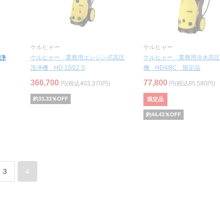
ケルヒャー
ケルヒャー
浄
ケルヒャー 業務用エンジン式高圧
ケルヒャー 業務用冷水高圧
洗浄機 HD 10/22 S
機 HD4/8C 限定品
366,700
77,800
円(税込403,370円)
円(税込85,580円)
約
33.33
％OFF
限定品
約
44.43
％OFF
3
4