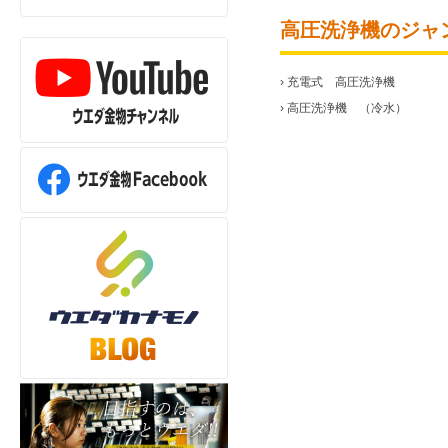
高圧洗浄機のジャ
›
充電式 高圧洗浄機
›
高圧洗浄機 （冷水）