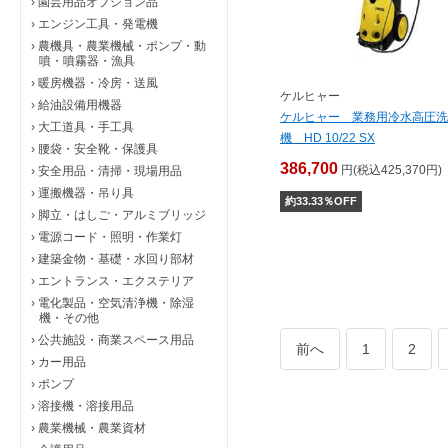
›
園芸用品オプション品
›
エンジン工具・発電機
›
農機具・農業機械・ポンプ・動
噴・噴霧器・漁具
›
暖房機器・冷房・送風
ケルヒャー
›
給油設備用機器
ケルヒャー 業務用冷水高圧洗
›
大工道具・手工具
機 HD 10/22 SX
›
腰袋・安全靴・保護具
386,700
円(税込425,370円)
›
安全用品・清掃・現場用品
›
運搬機器・吊り具
約
33.33
％OFF
›
脚立・はしご・アルミブリッジ
›
電源コード・照明・作業灯
›
建築金物・基礎・水回り部材
›
エントランス・エクステリア
›
電化製品・空気清浄機・除湿
機・その他
›
公共施設・商業スペース用品
前へ
1
2
›
カー用品
›
ポンプ
›
溶接機・溶接用品
›
農業機械・農業資材