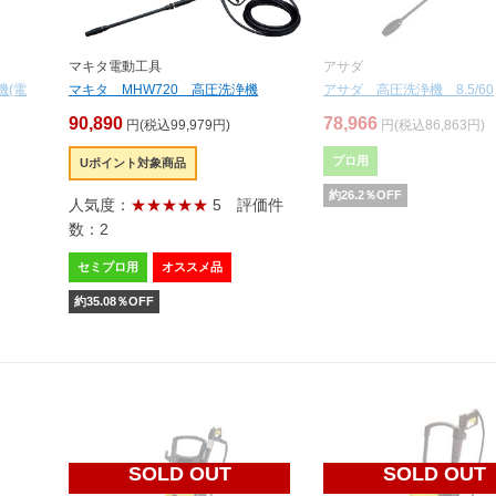
マキタ電動工具
アサダ
機(電
マキタ MHW720 高圧洗浄機
アサダ 高圧洗浄機 8.5/60
90,890
78,966
円(税込99,979円)
円(税込86,863円)
プロ用
Uポイント対象商品
約
26.2
％OFF
人気度：
★★★★★
5
評価件
数：2
セミプロ用
オススメ品
約
35.08
％OFF
SOLD OUT
SOLD OUT