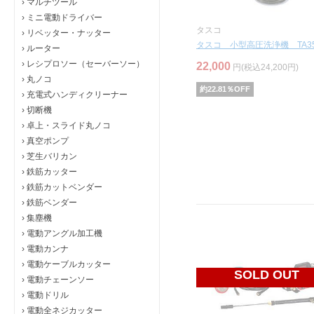
›
マルチツール
›
ミニ電動ドライバー
タスコ
›
リベッター・ナッター
タスコ 小型高圧洗浄機 TA35
›
ルーター
›
レシプロソー（セーバーソー）
22,000
円(税込24,200円)
›
丸ノコ
約
22.81
％OFF
›
充電式ハンディクリーナー
›
切断機
›
卓上・スライド丸ノコ
›
真空ポンプ
›
芝生バリカン
›
鉄筋カッター
›
鉄筋カットベンダー
›
鉄筋ベンダー
›
集塵機
›
電動アングル加工機
›
電動カンナ
›
電動ケーブルカッター
SOLD OUT
›
電動チェーンソー
›
電動ドリル
›
電動全ネジカッター