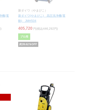
新ダイワ（やまびこ）
浄機(電
新ダイワ(やまびこ) 高圧洗浄機(電
動) JMH504
405,720
)
円(税込446,292円)
プロ用
約
39.62
％OFF