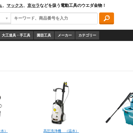
ュ
、
マックス
、
京セラ
などを扱う電動工具のウエダ金物！
大工道具・手工具
園芸工具
メーカー
カテゴリー
冷水）
高圧洗浄機 （温水）