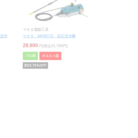
マキタ電動工具
洗浄
マキタ MHW710 高圧洗浄機
28,900
円(税込31,790円)
プロ用
オススメ品
約
32.79
％OFF