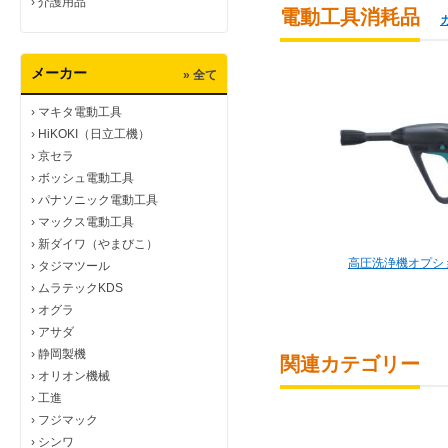
›
介護用品
電動工具消耗品
メーカー
» 全て
›
マキタ電動工具
›
HiKOKI（日立工機）
›
京セラ
›
ボッシュ電動工具
›
パナソニック電動工具
›
マックス電動工具
›
新ダイワ（やまびこ）
高圧洗浄機オプシ
›
タジマツール
›
ムラテックKDS
›
オグラ
›
アサダ
›
静岡製機
関連カテゴリー
›
オリオン機械
›
工進
›
フジマック
›
シンワ