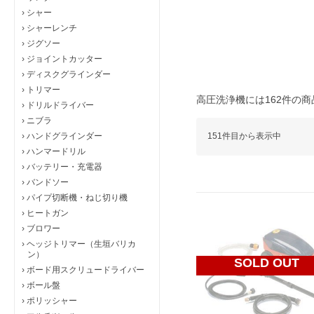
›
シャー
›
シャーレンチ
›
ジグソー
›
ジョイントカッター
›
ディスクグラインダー
›
トリマー
高圧洗浄機には162件の
›
ドリルドライバー
›
ニブラ
›
ハンドグラインダー
151件目から表示中
›
ハンマードリル
›
バッテリー・充電器
›
バンドソー
›
パイプ切断機・ねじ切り機
›
ヒートガン
›
ブロワー
›
ヘッジトリマー（生垣バリカ
ン）
SOLD OUT
›
ボード用スクリュードライバー
›
ボール盤
›
ポリッシャー