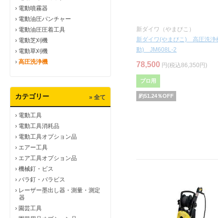
›
電動噴霧器
›
電動油圧パンチャー
新ダイワ（やまびこ）
›
電動油圧圧着工具
新ダイワ(やまびこ) 高圧洗浄
›
電動芝刈機
動) JM608L-2
›
電動草刈機
›
高圧洗浄機
78,500
円(税込86,350円)
プロ用
カテゴリー
約
51.24
％OFF
» 全て
›
電動工具
›
電動工具消耗品
›
電動工具オプション品
›
エアー工具
›
エア工具オプション品
›
機械釘・ビス
›
バラ釘・バラビス
›
レーザー墨出し器・測量・測定
器
›
園芸工具