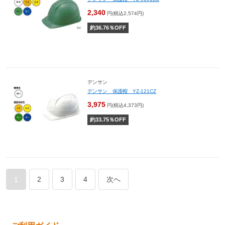
2,340
円(税込2,574円)
約
36.76
％OFF
デンサン
デンサン 保護帽 YZ-121CZ
3,975
円(税込4,373円)
約
33.75
％OFF
1
2
3
4
次へ