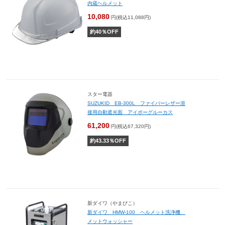
内蔵ヘルメット
10,080
円(税込11,088円)
約
40
％OFF
スター電器
SUZUKID EB-300L ファイバーレザー溶
接用自動遮光面 アイボーグルーカス
61,200
円(税込67,320円)
約
43.33
％OFF
新ダイワ（やまびこ）
新ダイワ HMW-100 ヘルメット洗浄機
メットウォッシャー