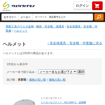
ログイン
電動工具のウエダ金物
›
腰袋・安全靴・保護具
›
安全保護具・安全靴・作
業服
›
ヘルメット
›
安全保護具・安全靴・作業服に戻る
ヘルメット
ヘルメットには193件の商品があります。
1件目から表示中
メーカー名で絞り込み：
並び順：
更新順
｜
価格の安い順
｜
価格の高い順
トーヨーセフティー
トーヨーセフティー NO.399F-C 送風機