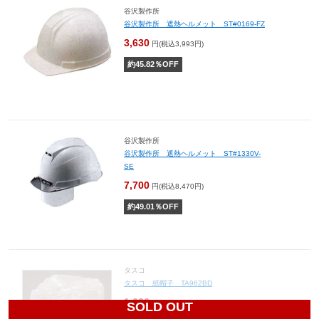
谷沢製作所
谷沢製作所 遮熱ヘルメット ST#0169-FZ
3,630
円(税込3,993円)
約
45.82
％OFF
谷沢製作所
谷沢製作所 遮熱ヘルメット ST#1330V-
SE
7,700
円(税込8,470円)
約
49.01
％OFF
タスコ
タスコ 紙帽子 TA962BD
1,630
円(税込1,793円)
SOLD OUT