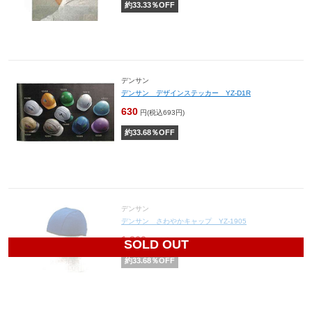
約
33.33
％OFF
デンサン
デンサン デザインステッカー YZ-D1R
630
円(税込693円)
約
33.68
％OFF
デンサン
デンサン さわやかキャップ YZ-1905
1,260
円(税込1,386円)
SOLD OUT
約
33.68
％OFF