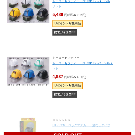
トーヨーセフティー No.391F-S-G ヘル
メット
5,486
円(税込6,035円)
Uポイント対象商品
約
31.42
％OFF
トーヨーセフティー
トーヨーセフティー No.391F-S-C ヘルメ
ット
4,937
円(税込5,431円)
Uポイント対象商品
約
31.43
％OFF
ＨＡＫＫＥＮ
HAKKEN ロックマスカー 溝なしタイプ
3,480
円(税込3,828円)