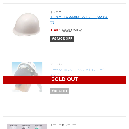
トラスコ
トラスコ DPM-148W ヘルメット(MPタイ
プ)
1,403
円(税込1,543円)
約
14.97
％OFF
マーベル
マーベル M-CAP ヘルメットインナーキ
ャップ
SOLD OUT
1,680
円(税込1,848円)
約
40
％OFF
トーヨーセフティー