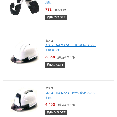
脂製)
772
円(税込849円)
約
16.99
％OFF
タスコ
タスコ TA962AZ-1 ヒサシ透明ヘルメッ
ト(通気孔付)
3,658
円(税込4,024円)
約
12.9
％OFF
タスコ
タスコ TA962AY-1 ヒサシ透明ヘルメッ
ト(白)
4,453
円(税込4,898円)
約
19.04
％OFF