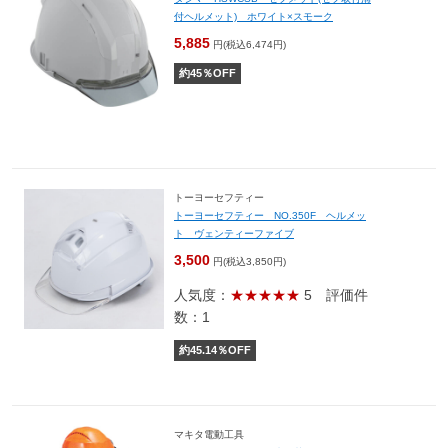
付ヘルメット) ホワイト×スモーク
5,885
円(税込6,474円)
約
45
％OFF
トーヨーセフティー
トーヨーセフティー NO.350F ヘルメッ
ト ヴェンティーファイブ
3,500
円(税込3,850円)
人気度：
★★★★★
5
評価件
数：1
約
45.14
％OFF
マキタ電動工具