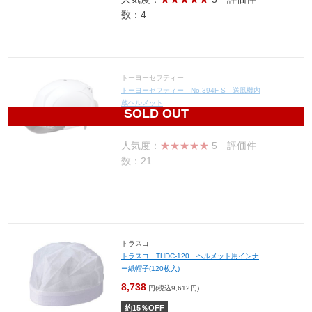
数：4
トーヨーセフティー
トーヨーセフティー No.394F-S 送風機内
蔵ヘルメット
SOLD OUT
9,000
円(税込9,900円)
人気度：
★★★★★
5
評価件
数：21
トラスコ
トラスコ THDC-120 ヘルメット用インナ
ー紙帽子(120枚入)
8,738
円(税込9,612円)
約
15
％OFF