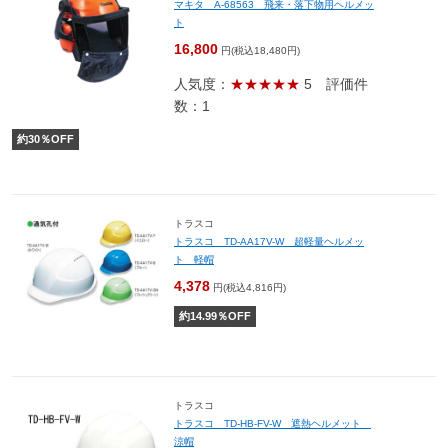
マキタ A-68563 飛来・落下物用ヘルメッ
ト
16,800
円(税込18,480円)
人気度：
★★★★★
5
評価件
数：1
約
30
％OFF
トラスコ
トラスコ TD-AA17V-W 超軽量ヘルメッ
ト 軽帽
4,378
円(税込4,816円)
約
14.99
％OFF
トラスコ
トラスコ TD-HB-FV-W 遮熱ヘルメット
涼帽