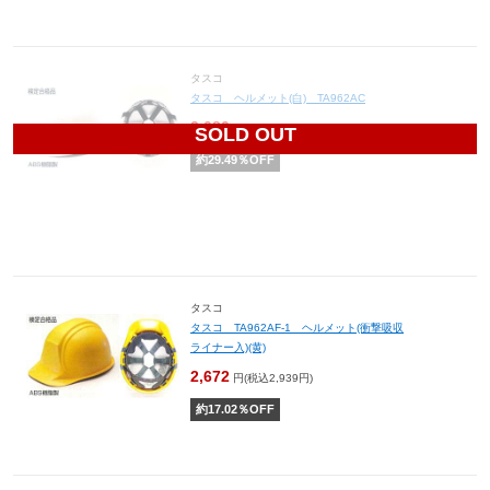
タスコ
タスコ ヘルメット(白) TA962AC
2,080
円(税込2,288円)
SOLD OUT
約
29.49
％OFF
タスコ
タスコ TA962AF-1 ヘルメット(衝撃吸収
ライナー入)(黄)
2,672
円(税込2,939円)
約
17.02
％OFF