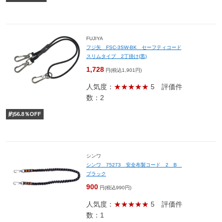
FUJIYA
フジ矢 FSC-3SW-BK セーフティコード
スリムタイプ 2丁掛け(黒)
1,728
円(税込1,901円)
人気度：
★★★★★
5
評価件
数：2
約
56.8
％OFF
シンワ
シンワ 75273 安全布製コード 2 B
ブラック
900
円(税込990円)
人気度：
★★★★★
5
評価件
数：1