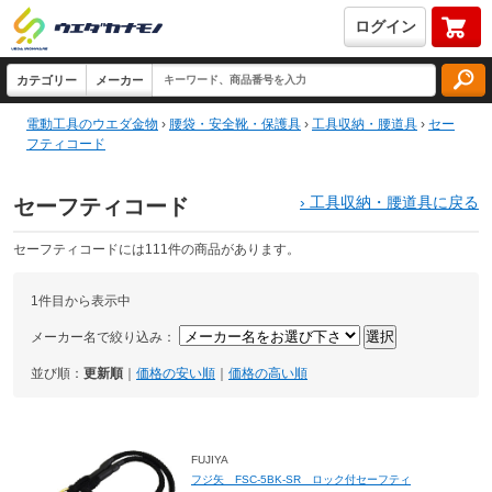
ログイン
電動工具のウエダ金物
›
腰袋・安全靴・保護具
›
工具収納・腰道具
›
セー
フティコード
›
工具収納・腰道具に戻る
セーフティコード
セーフティコードには111件の商品があります。
1件目から表示中
メーカー名で絞り込み：
並び順：
更新順
｜
価格の安い順
｜
価格の高い順
FUJIYA
フジ矢 FSC-5BK-SR ロック付セーフティ