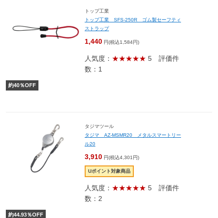
トップ工業
トップ工業 SFS-250R ゴム製セーフティ
ストラップ
1,440
円(税込1,584円)
人気度：
★★★★★
5
評価件
数：1
約
40
％OFF
タジマツール
タジマ AZ-MSMR20 メタルスマートリー
ル20
3,910
円(税込4,301円)
Uポイント対象商品
人気度：
★★★★★
5
評価件
数：2
約
44.93
％OFF