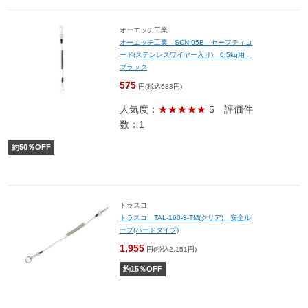
オーエッチ工業
オーエッチ工業 SCN-05B セーフティコ
ード(ステンレスワイヤー入り) 0.5kg用
ブラック
575
円(税込633円)
人気度：
★★★★★
5
評価件
数：1
約
50
％OFF
トラスコ
トラスコ TAL-160-3-TM(クリア) 安全ル
ープ(ハードタイプ)
1,955
円(税込2,151円)
約
15
％OFF