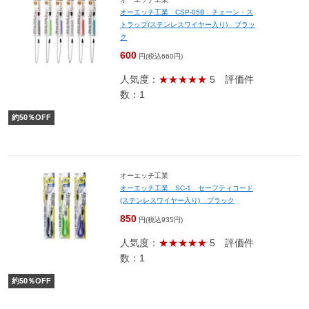
オーエッチ工業 CSP-05B チェーン・ス
トラップ(ステンレスワイヤー入り) ブラッ
ク
600
円(税込660円)
人気度：
★★★★★
5
評価件
数：1
約
50
％OFF
オーエッチ工業
オーエッチ工業 SC-1 セーフティコード
(ステンレスワイヤー入り) ブラック
850
円(税込935円)
人気度：
★★★★★
5
評価件
数：1
約
50
％OFF