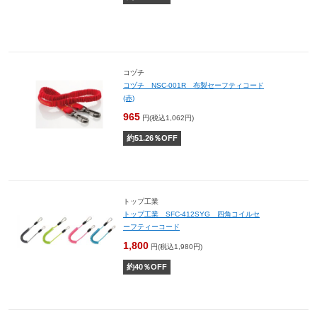
コヅチ
コヅチ NSC-001R 布製セーフティコード
(赤)
965
円(税込1,062円)
約
51.26
％OFF
トップ工業
トップ工業 SFC-412SYG 四角コイルセ
ーフティーコード
1,800
円(税込1,980円)
約
40
％OFF