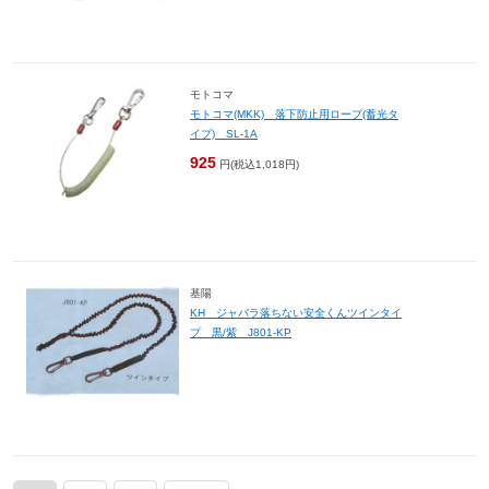
モトコマ
モトコマ(MKK) 落下防止用ロープ(蓄光タ
イプ) SL-1A
925
円(税込1,018円)
基陽
KH ジャバラ落ちない安全くんツインタイ
プ 黒/紫 J801-KP