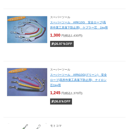
スーパーツール
スーパーツール ARK10G 安全ロープ(高
所作業工具落下防止用) ケブラー芯 1kg用
1,300
円(税込1,430円)
約
26.97
％OFF
スーパーツール
スーパーツール ARN10G(グリーン) 安全
ロープ(高所作業工具落下防止用) ナイロン
芯1kg用
1,245
円(税込1,370円)
約
36.8
％OFF
モトコマ