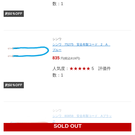
数：1
約
50
％OFF
シンワ
シンワ 75275 安全布製コード 2 A
ブルー
835
円(税込919円)
人気度：
★★★★★
5
評価件
数：1
約
50
％OFF
シンワ
シンワ 80858 安全布製コード Aブラッ
ク
SOLD OUT
600
円(税込660円)