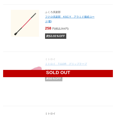
ふくろ倶楽部
フクロ倶楽部 KSC-Y アラミド接続コー
ド(黄)
258
円(税込284円)
約
53.93
％OFF
ミトロイ
ミトロイ T-110R グリップテープ
265
円(税込292円)
SOLD OUT
約
50
％OFF
ミトロイ