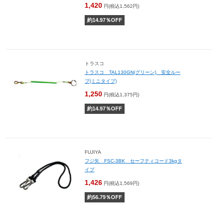
1,420
円(税込1,562円)
約
14.97
％OFF
トラスコ
トラスコ TAL130GN(グリーン) 安全ルー
プ(ミニタイプ)
1,250
円(税込1,375円)
約
14.97
％OFF
FUJIYA
フジ矢 FSC-3BK セーフティコード3kgタ
イプ
1,426
円(税込1,569円)
約
56.79
％OFF