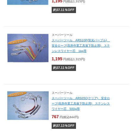
1,195
円(税込1,315円)
約
37.11
％OFF
スーパーツール
スーパーツール ARS10P(蛍光パープル)
安全ロープ(高所作業工具落下防止用) ステ
ンレスワイヤー芯 1kg用
1,195
円(税込1,315円)
約
37.11
％OFF
スーパーツール
スーパーツール ARS05C(クリア) 安全ロ
ープ(高所作業工具落下防止用) ステンレス
ワイヤー芯 500g用
767
円(税込844円)
約
37.13
％OFF