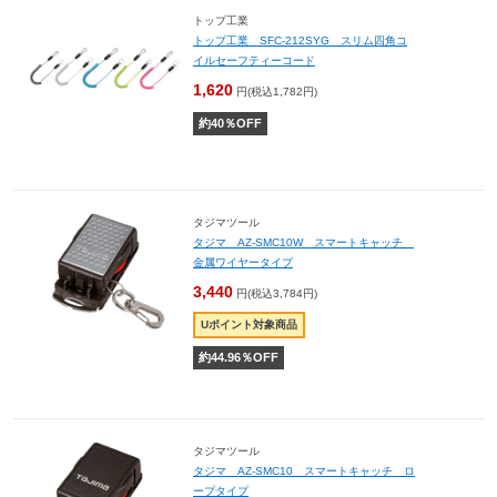
トップ工業
トップ工業 SFC-212SYG スリム四角コ
イルセーフティーコード
1,620
円(税込1,782円)
約
40
％OFF
タジマツール
タジマ AZ-SMC10W スマートキャッチ
金属ワイヤータイプ
3,440
円(税込3,784円)
Uポイント対象商品
約
44.96
％OFF
タジマツール
タジマ AZ-SMC10 スマートキャッチ ロ
ープタイプ