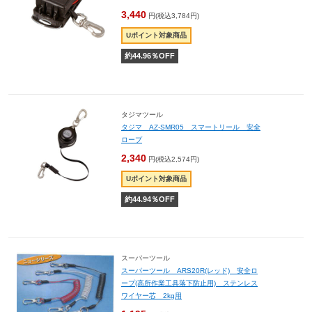
3,440
円(税込3,784円)
Uポイント対象商品
約
44.96
％OFF
タジマツール
タジマ AZ-SMR05 スマートリール 安全
ロープ
2,340
円(税込2,574円)
Uポイント対象商品
約
44.94
％OFF
スーパーツール
スーパーツール ARS20R(レッド) 安全ロ
ープ(高所作業工具落下防止用) ステンレス
ワイヤー芯 2kg用