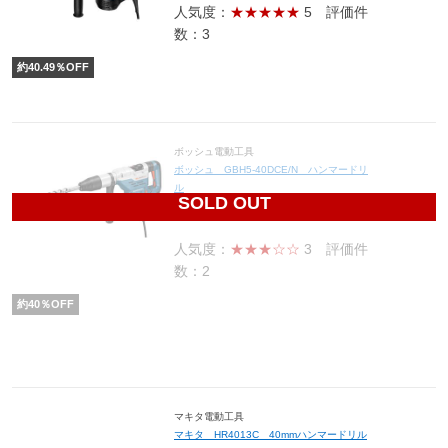
人気度：
★★★★★
5
評価件
数：3
約
40.49
％OFF
ボッシュ電動工具
ボッシュ GBH5-40DCE/N ハンマードリ
ル
SOLD OUT
69,000
円(税込75,900円)
人気度：
★★★☆☆
3
評価件
数：2
約
40
％OFF
マキタ電動工具
マキタ HR4013C 40mmハンマードリル