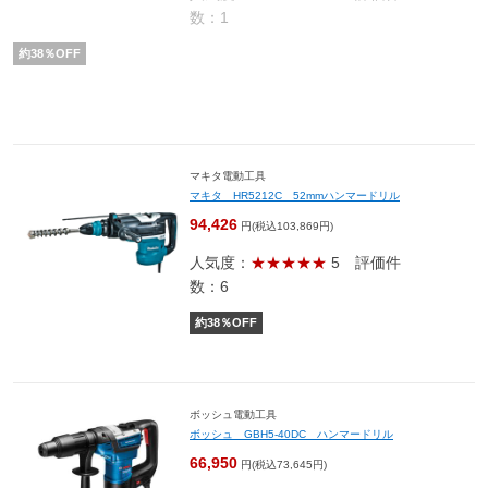
数：1
約
38
％OFF
マキタ電動工具
マキタ HR5212C 52mmハンマードリル
94,426
円(税込103,869円)
人気度：
★★★★★
5
評価件
数：6
約
38
％OFF
ボッシュ電動工具
ボッシュ GBH5-40DC ハンマードリル
66,950
円(税込73,645円)