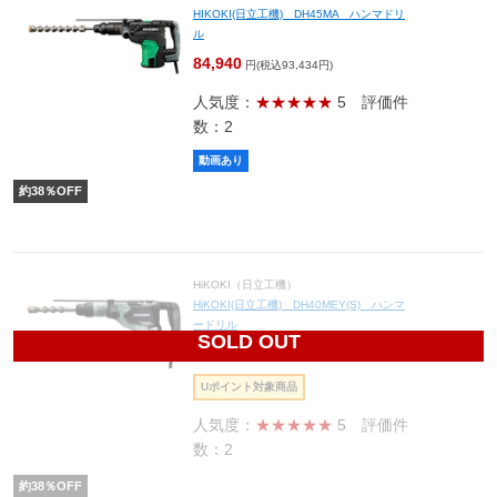
HIKOKI(日立工機) DH45MA ハンマドリ
ル
84,940
円(税込93,434円)
人気度：
★★★★★
5
評価件
数：2
動画あり
約
38
％OFF
HiKOKI（日立工機）
HiKOKI(日立工機) DH40MEY(S) ハンマ
ードリル
SOLD OUT
61,628
円(税込67,791円)
Uポイント対象商品
人気度：
★★★★★
5
評価件
数：2
約
38
％OFF