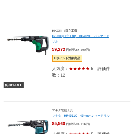
HiKOKI（日立工機）
HiKOKI(日立工機) DH40MC ハンマード
リル
59,272
円(税込65,199円)
Uポイント対象商品
人気度：
★★★★★
5
評価件
数：12
約
38
％OFF
マキタ電動工具
マキタ HR4511C 45mmハンマードリル
85,560
円(税込94,116円)