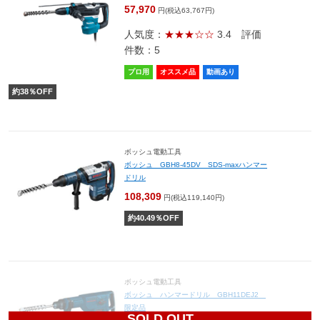
57,970
円(税込63,767円)
人気度：
★★★☆☆
3.4
評価
件数：5
プロ用
オススメ品
動画あり
約
38
％OFF
ボッシュ電動工具
ボッシュ GBH8-45DV SDS-maxハンマー
ドリル
108,309
円(税込119,140円)
約
40.49
％OFF
ボッシュ電動工具
ボッシュ ハンマードリル GBH11DEJ2
限定品
SOLD OUT