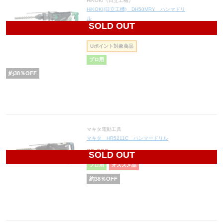
HiKOKI（日立工機）
HiKOKI(日立工機) DH50MRY ハンマドリ
ル
SOLD OUT
88,040
円(税込96,844円)
Uポイント対象商品
プロ用
約
38
％OFF
マキタ電動工具
マキタ HR5211C ハンマードリル
89,900
円(税込98,890円)
SOLD OUT
プロ用
オススメ品
約
38
％OFF