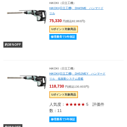
HiKOKI（日立工機）
HiKOKI(日立工機) DH45ME ハンマード
リル
75,330
円(税込82,863円)
Uポイント対象商品
修理最長で3年保証
約
38
％OFF
HiKOKI（日立工機）
HiKOKI(日立工機) DH52MEY ハンマード
リル 低振動システム搭載
118,730
円(税込130,603円)
Uポイント対象商品
人気度：
★★★★★
5
評価件
数：11
修理最長で3年保証