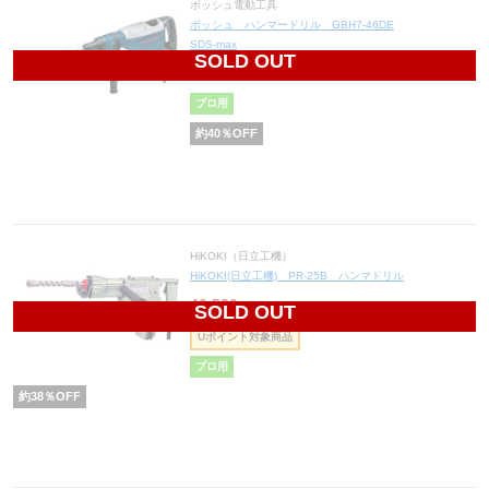
ボッシュ電動工具
ボッシュ ハンマードリル GBH7-46DE
SDS-max
SOLD OUT
81,000
円(税込89,100円)
プロ用
約
40
％OFF
HiKOKI（日立工機）
HiKOKI(日立工機) PR-25B ハンマドリル
46,500
円(税込51,150円)
SOLD OUT
Uポイント対象商品
プロ用
約
38
％OFF