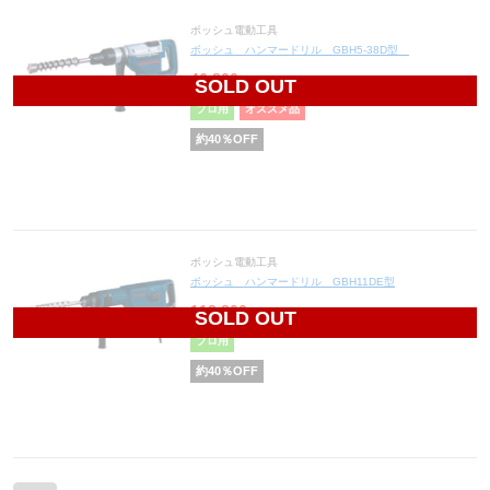
ボッシュ電動工具
ボッシュ ハンマードリル GBH5-38D型
46,800
円(税込51,480円)
SOLD OUT
プロ用
オススメ品
約
40
％OFF
ボッシュ電動工具
ボッシュ ハンマードリル GBH11DE型
118,800
円(税込130,680円)
SOLD OUT
プロ用
約
40
％OFF