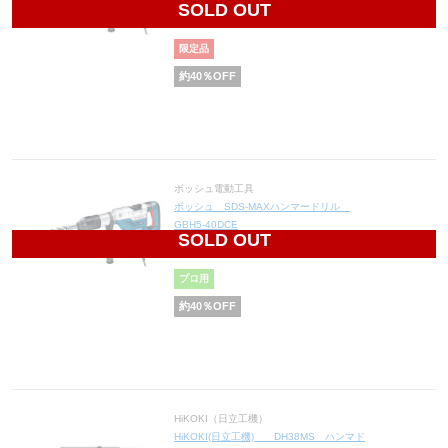
SOLD OUT
66,000
円(税込72,600円)
限定品
約
40
％OFF
ボッシュ電動工具
ボッシュ SDS-MAXハンマードリル
GBH5-40DCE
SOLD OUT
78,600
円(税込86,460円)
プロ用
約
40
％OFF
HiKOKI（日立工機）
HiKOKI(日立工機) DH38MS ハンマド