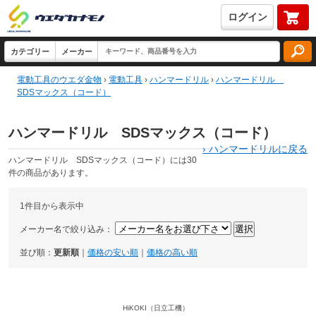
ログイン
電動工具のウエダ金物
›
電動工具
›
ハンマードリル
›
ハンマードリル
SDSマックス（コード）
ハンマードリル SDSマックス（コード）
›
ハンマードリルに戻る
ハンマードリル SDSマックス（コード）には30
件の商品があります。
1件目から表示中
メーカー名で絞り込み：
並び順：
更新順
｜
価格の安い順
｜
価格の高い順
HiKOKI（日立工機）