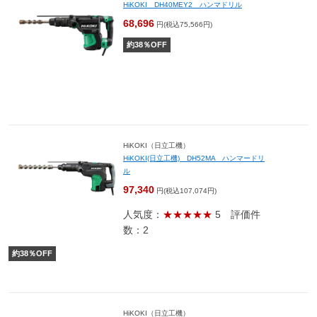
HiKOKI DH40MEY2 ハンマドリル
68,696
円(税込75,566円)
約
38
％OFF
HiKOKI（日立工機）
HiKOKI(日立工機) DH52MA ハンマードリ
ル
97,340
円(税込107,074円)
人気度：
★★★★★
5
評価件
数：2
約
38
％OFF
HiKOKI（日立工機）