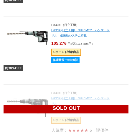
約
38
％OFF
HiKOKI（日立工機）
HiKOKI(日立工機) DH45MEY ハンマード
リル 低振動システム搭載
105,276
円(税込115,804円)
Uポイント対象商品
修理最長で3年保証
約
38
％OFF
HiKOKI（日立工機）
HiKOKI(日立工機) DH40MEY ハンマード
リル
SOLD OUT
58,156
円(税込63,972円)
Uポイント対象商品
人気度：
★★★★★
5
評価件