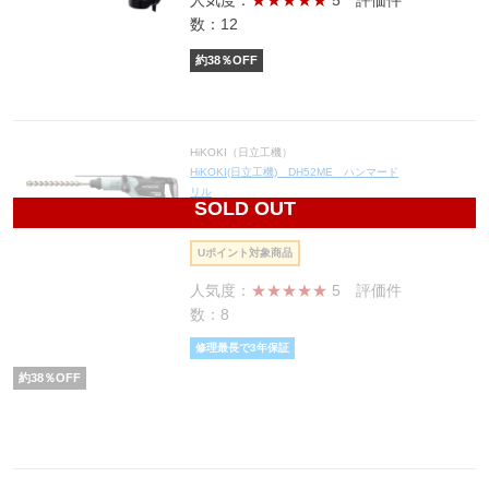
人気度：
★★★★★
5
評価件
数：12
約
38
％OFF
HiKOKI（日立工機）
HiKOKI(日立工機) DH52ME ハンマード
リル
SOLD OUT
80,600
円(税込88,660円)
Uポイント対象商品
人気度：
★★★★★
5
評価件
数：8
修理最長で3年保証
約
38
％OFF