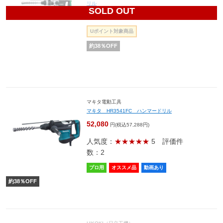
リル
SOLD OUT
45,260
円(税込49,786円)
Uポイント対象商品
約
38
％OFF
マキタ電動工具
マキタ HR3541FC ハンマードリル
52,080
円(税込57,288円)
人気度：
★★★★★
5
評価件
数：2
プロ用
オススメ品
動画あり
約
38
％OFF