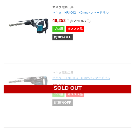
マキタ電動工具
マキタ HR4002 40mmハンマードリル
46,252
円(税込50,877円)
プロ用
オススメ品
約
38
％OFF
マキタ電動工具
マキタ HR4011C 40mmハンマードリル
55,180
円(税込60,698円)
SOLD OUT
プロ用
オススメ品
約
38
％OFF