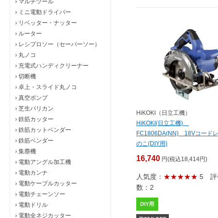
›
マルチツール
›
ミニ電動ドライバー
›
リベッター・ナッター
›
ルーター
›
レシプロソー（セーバーソー）
›
丸ノコ
›
充電式ハンディクリーナー
›
切断機
›
卓上・スライド丸ノコ
›
真空ポンプ
›
芝生バリカン
HiKOKI（日立工機）
›
鉄筋カッター
HiKOKI(日立工機)
›
鉄筋カットベンダー
FC1806DA(NN) 18Vコード
›
鉄筋ベンダー
のこ(DIY用)
›
集塵機
16,740
円(税込18,414円)
›
電動アングル加工機
›
電動カンナ
人気度：
★★★★★
5
評
›
電動ケーブルカッター
数：2
›
電動チェーンソー
DIY用
›
電動ドリル
›
電動全ネジカッター