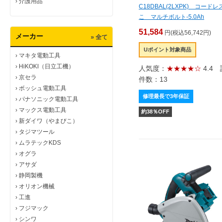
›
介護用品
C18DBAL(2LXPK) コード
こ マルチボルト-5.0Ah
51,584
円(税込56,742円)
メーカー
» 全て
Uポイント対象商品
›
マキタ電動工具
›
HiKOKI（日立工機）
人気度：
★★★★☆
4.4
›
京セラ
件数：13
›
ボッシュ電動工具
修理最長で3年保証
›
パナソニック電動工具
›
マックス電動工具
約
38
％OFF
›
新ダイワ（やまびこ）
›
タジマツール
›
ムラテックKDS
›
オグラ
›
アサダ
›
静岡製機
›
オリオン機械
›
工進
›
フジマック
›
シンワ