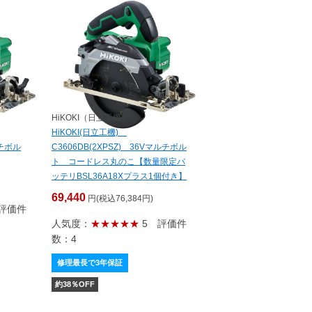
HiKOKI（日立工機）
HiKOKI(日立工機)
ルチボル
C3606DB(2XPSZ) 36Vマルチボル
ト コードレス丸のこ【数量限定バ
ッテリBSL36A18Xプラス1個付き】
69,440
円(税込76,384円)
評価件
人気度：
★★★★★
5
評価件
数：4
修理最長で3年保証
約
38
％OFF