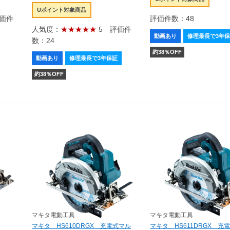
Uポイント対象商品
価件
評価件数：48
人気度：
★★★★★
5
評価件
動画あり
修理最長で3年
数：24
約
38
％OFF
動画あり
修理最長で3年保証
約
38
％OFF
マキタ電動工具
マキタ電動工具
マキタ HS610DRGX 充電式マル
マキタ HS611DRGX 充