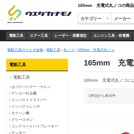
165mm 充電式丸ノコの商
電動工具
エアー工具
レーザー・測量測定
エンジン工具・発電機
電動工具のウエダ金物
›
電動工具
›
丸ノコ
›
165mm 充電式丸ノコ
165mm 充
電動工具
›
電動工具
165mm 充電式丸ノコに
›
はつりハンマー・ケレン
›
アンカー打込機
1件目から表示中
›
インパクトドライバー
›
インパクトレンチ
›
カクハン機
›
グリースガン
›
コンクリートバイブレーター
›
サンダー