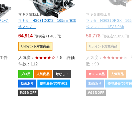
マキタ電動工具
マキタ電動工具
ランジ
マキタ HS631DGXS 165mm充電
マキタ HS631DRGX 16
式マルノコ
式マルノコ 18V-6.0Ah
64,914
50,778
円(税込71,405円)
円(税込55,856円)
Uポイント対象商品
Uポイント対象商品
価件
人気度：
★★★★☆
4.8
評価
人気度：
★★★★★
5
件数：112
数：90
プロ用
人気商品
敵なし！
オススメ品
人気商品
動画あり
修理最長で3年保証
動画あり
修理最長で3年
約
38
％OFF
約
38
％OFF