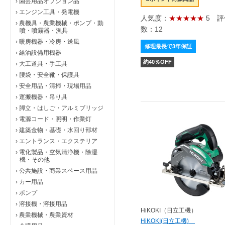
›
園芸用品オプション品
›
エンジン工具・発電機
人気度：
★★★★★
5
評
›
農機具・農業機械・ポンプ・動
数：12
噴・噴霧器・漁具
›
暖房機器・冷房・送風
修理最長で3年保証
›
給油設備用機器
約
40
％OFF
›
大工道具・手工具
›
腰袋・安全靴・保護具
›
安全用品・清掃・現場用品
›
運搬機器・吊り具
›
脚立・はしご・アルミブリッジ
›
電源コード・照明・作業灯
›
建築金物・基礎・水回り部材
›
エントランス・エクステリア
›
電化製品・空気清浄機・除湿
機・その他
›
公共施設・商業スペース用品
›
カー用品
›
ポンプ
›
溶接機・溶接用品
HiKOKI（日立工機）
›
農業機械・農業資材
HiKOKI(日立工機)