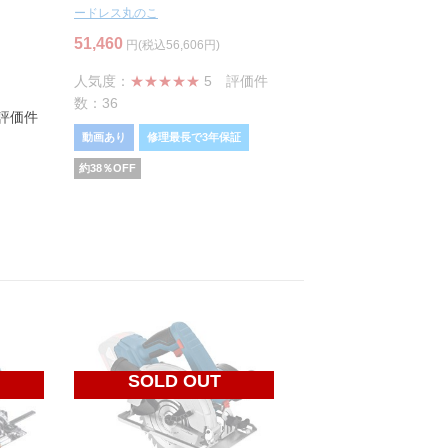
ードレス丸のこ
51,460
円(税込56,606円)
人気度：
★★★★★
5
評価件
数：36
評価件
動画あり
修理最長で3年保証
約
38
％OFF
SOLD OUT