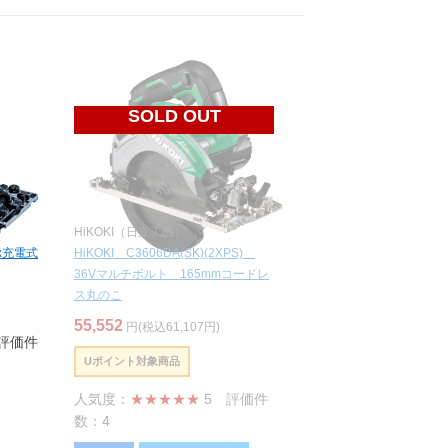
SOLD OUT
HiKOKI（日立工機）
ax充電式
HiKOKI C3606DA(SK)(2XPS)
36Vマルチボルト 165mmコードレ
ス丸のこ
55,552
円(税込61,107円)
評価件
Uポイント対象商品
人気度：
★★★★★
5
評価件
数：4