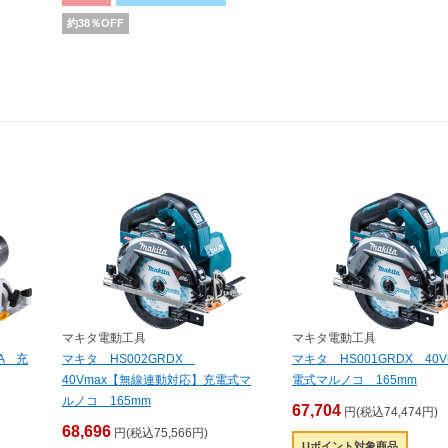
約
38
％OFF
マキタ電動工具
マキタ電動工具
0A 充
マキタ HS002GRDX
マキタ HS001GRDX 40V
40Vmax【無線連動対応】充電式マ
電式マルノコ 165mm
ルノコ 165mm
67,704
円(税込74,474円)
68,696
円(税込75,566円)
Uポイント対象商品