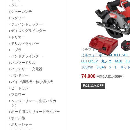
›
シャー
›
シャーレンチ
›
ジグソー
›
ジョイントカッター
›
ディスクグラインダー
›
トリマー
›
ドリルドライバー
ミルウォーキー
›
ニブラ
ミルウォーキー M18 FCSDC1
›
ハンドグラインダー
601 LR JP 丸ノコ M18 
›
ハンマードリル
165mm 6.0Ah x 1 キ
›
バッテリー・充電器
›
バンドソー
74,000
円(税込81,400円)
›
パイプ切断機・ねじ切り機
約
21.11
％OFF
›
ヒートガン
›
ブロワー
›
ヘッジトリマー（生垣バリカ
ン）
›
ボード用スクリュードライバー
›
ボール盤
›
ポリッシャー