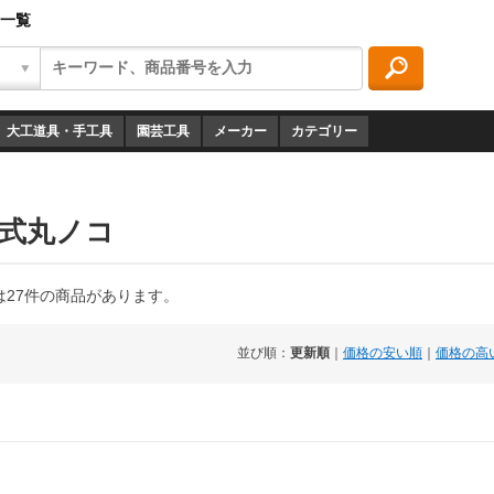
品一覧
大工道具・手工具
園芸工具
メーカー
カテゴリー
電式丸ノコ
は27件の商品があります。
並び順：
更新順
｜
価格の安い順
｜
価格の高