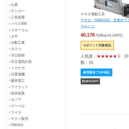
›
山真
›
デンヨー
マキタ電動工具
›
三笠産業
マキタ SP601DZ 充電式プ
›
ハウスBM
マルノコ
›
スターエム
40,176
円(税込44,194円)
›
土牛
›
日動工業
Uポイント対象商品
›
タスコ
›
川口技研
人気度：
★★★★★
5
評
›
共立電気計器
数：15
›
ミヤナガ
修理最長で3年保証
›
日置電機
›
藤井電工
約
38
％OFF
›
アイウッド
›
若井産業
›
ゼノア
›
マーベル
›
ライカ
›
テクノ販売
›
TAKAGI