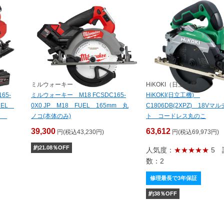
ミルウォーキー
HiKOKI（日立工機）
65-
ミルウォーキー M18 FCSDC165-
HiKOKI(日立工機)
FUEL
0X0 JP M18 FUEL 165mm 丸
C1806DB(2XPZ) 18Vマ
ット
ノコ(本体のみ)
ト コードレス丸のこ
39,300
63,612
円(税込43,230円)
円(税込69,973円)
約
21.08
％OFF
人気度：
★★★★★
5
数：2
修理最長で3年保証
約
38
％OFF