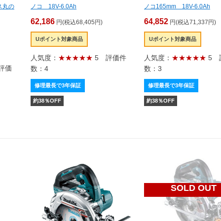
レス丸の
ノコ 18V-6.0Ah
ノコ165mm 18V-6.0Ah
62,186
64,852
円(税込68,405円)
円(税込71,337円)
Uポイント対象商品
Uポイント対象商品
人気度：
★★★★★
5
評価件
人気度：
★★★★★
5
評価
数：4
数：3
修理最長で3年保証
修理最長で3年保証
約
38
％OFF
約
38
％OFF
SOLD OUT