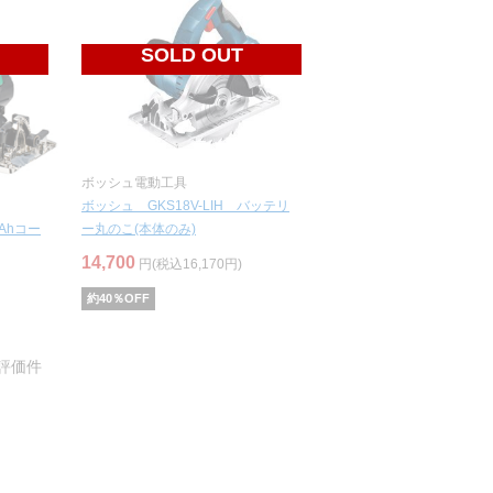
SOLD OUT
ボッシュ電動工具
ボッシュ GKS18V-LIH バッテリ
0Ahコー
ー丸のこ(本体のみ)
14,700
円(税込16,170円)
約
40
％OFF
評価件