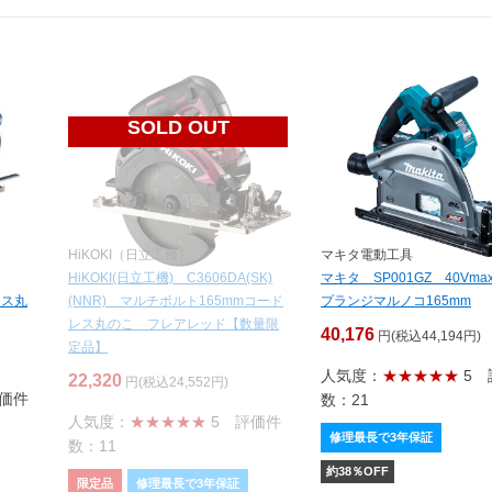
SOLD OUT
HiKOKI（日立工機）
マキタ電動工具
HiKOKI(日立工機) C3606DA(SK)
マキタ SP001GZ 40Vm
レス丸
(NNR) マルチボルト165mmコード
プランジマルノコ165mm
レス丸のこ フレアレッド【数量限
40,176
円(税込44,194円)
定品】
人気度：
★★★★★
5
22,320
円(税込24,552円)
価件
数：21
人気度：
★★★★★
5
評価件
修理最長で3年保証
数：11
約
38
％OFF
限定品
修理最長で3年保証