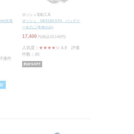
ボッシュ電動工具
5mm充電
ボッシュ GKS18V-57H バッテリ
ー丸のこ(本体のみ)
17,400
円(税込19,140円)
人気度：
★★★★☆
4.9
評価
件数：35
評価件
約
40
％OFF
保証