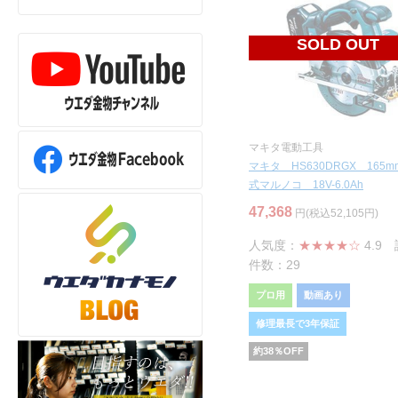
SOLD OUT
マキタ電動工具
マキタ HS630DRGX 165
式マルノコ 18V-6.0Ah
47,368
円(税込52,105円)
人気度：
★★★★☆
4.9
件数：29
プロ用
動画あり
修理最長で3年保証
約
38
％OFF