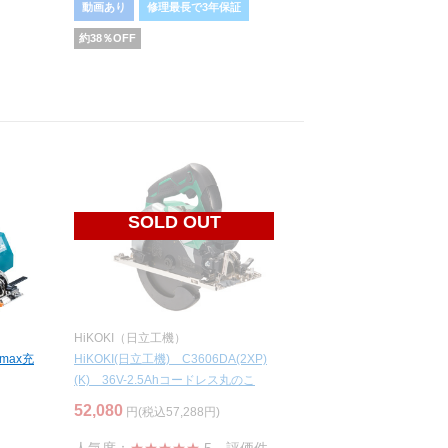
動画あり
修理最長で3年保証
約
38
％OFF
SOLD OUT
HiKOKI（日立工機）
max充
HiKOKI(日立工機) C3606DA(2XP)
(K) 36V-2.5Ahコードレス丸のこ
52,080
円(税込57,288円)