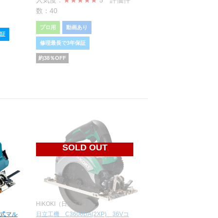
人気度：
★★★★★
5
評価件
数：40
プロ用
動画あり
保証
修理最長で3年保証
約
38
％OFF
SOLD OUT
HiKOKI（日立工機）
電式マル
日立工機 C3606DA(2XP) 36Vコ