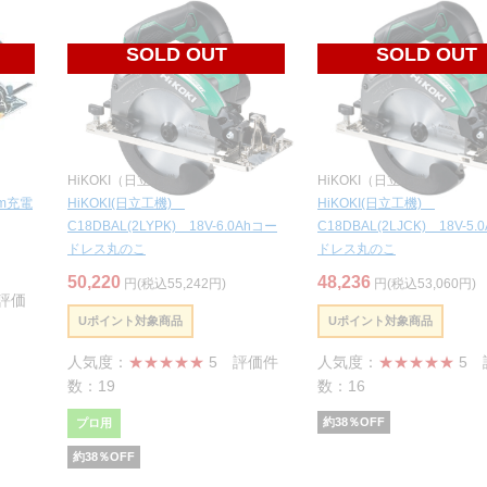
SOLD OUT
SOLD OUT
HiKOKI（日立工機）
HiKOKI（日立工機）
mm充電
HiKOKI(日立工機)
HiKOKI(日立工機)
C18DBAL(2LYPK) 18V-6.0Ahコー
C18DBAL(2LJCK) 18V-5.
ドレス丸のこ
ドレス丸のこ
50,220
48,236
円(税込55,242円)
円(税込53,060円)
評価
Uポイント対象商品
Uポイント対象商品
人気度：
★★★★★
5
評価件
人気度：
★★★★★
5
数：19
数：16
約
38
％OFF
プロ用
約
38
％OFF