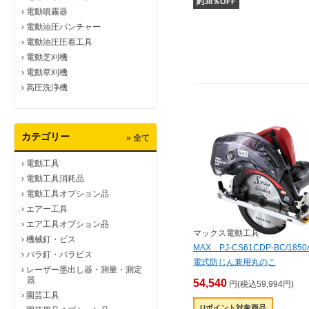
約
38
％OFF
›
電動噴霧器
›
電動油圧パンチャー
›
電動油圧圧着工具
›
電動芝刈機
›
電動草刈機
›
高圧洗浄機
カテゴリー
» 全て
›
電動工具
›
電動工具消耗品
›
電動工具オプション品
›
エアー工具
›
エア工具オプション品
マックス電動工具
›
機械釘・ビス
MAX PJ-CS61CDP-BC/185
›
バラ釘・バラビス
電式防じん兼用丸のこ
›
レーザー墨出し器・測量・測定
器
54,540
円(税込59,994円)
›
園芸工具
Uポイント対象商品