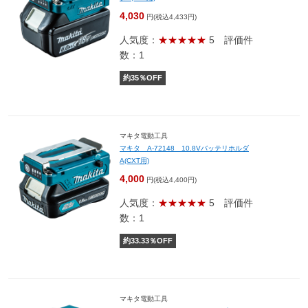
4,030
円(税込4,433円)
人気度：
★★★★★
5
評価件
数：1
約
35
％OFF
マキタ電動工具
マキタ A-72148 10.8Vバッテリホルダ
A(CXT用)
4,000
円(税込4,400円)
人気度：
★★★★★
5
評価件
数：1
約
33.33
％OFF
マキタ電動工具