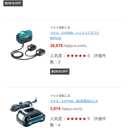
約
38
％OFF
マキタ電動工具
マキタ A-62088 バッテリアダプタ
BAP182
16,678
円(税込18,346円)
人気度：
★★★★★
5
評価件
数：2
約
38
％OFF
マキタ電動工具
マキタ A-67549 単3形電池ホルダ
1,674
円(税込1,841円)
人気度：
★★★★★
5
評価件
数：4