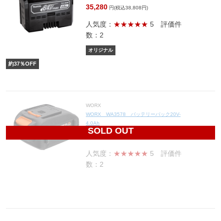
35,280
円(税込38,808円)
人気度：
★★★★★
5
評価件
数：2
オリジナル
約
37
％OFF
WORX
WORX WA3578 バッテリーパック20V-
4.0Ah
SOLD OUT
8,350
円(税込9,185円)
人気度：
★★★★★
5
評価件
数：2