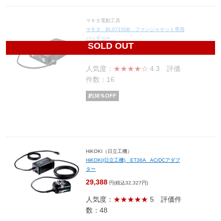
マキタ電動工具
マキタ BL07150B ファンジャケット専用
バッテリー
SOLD OUT
8,060
円(税込8,866円)
人気度：
★★★★☆
4.3
評価
件数：16
約
38
％OFF
HiKOKI（日立工機）
HiKOKI(日立工機) ET36A AC/DCアダプ
ター
29,388
円(税込32,327円)
人気度：
★★★★★
5
評価件
数：48