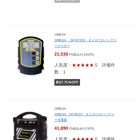
OMEGA
OMEGA OP-BT200 オメガプロバッテリ
ーテスター
21,530
円(税込23,683円)
人気度：
★★★★★
5
評価件
数：1
約
27.75
％OFF
OMEGA
OMEGA OP-BC07 オメガプロバッテリ
ー充電器
41,890
円(税込46,079円)
人気度：
★★★★★
5
評価件