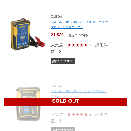
OMEGA
OMEGA OP-JS450CR 009710 オメガ
プロジャンプスターター
21,530
円(税込23,683円)
人気度：
★★★★★
5
評価件
数：2
約
27.75
％OFF
OMEGA
OMEGA OP-JS450C オメガプロジャン
プスターター
SOLD OUT
27,600
円(税込30,360円)
人気度：
★★★★★
5
評価件
数：1
約
27.75
％OFF