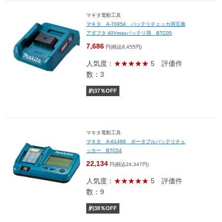
マキタ電動工具
マキタ A-70954 バッテリチェッカ用互換
アダプタ 40Vmaxバッテリ用 BTC05
7,686
円(税込8,455円)
人気度：
★★★★★
5
評価件
数：3
約
37
％OFF
マキタ電動工具
マキタ A-61488 ポータブルバッテリチェ
ッカー BTC04
22,134
円(税込24,347円)
人気度：
★★★★★
5
評価件
数：9
約
38
％OFF