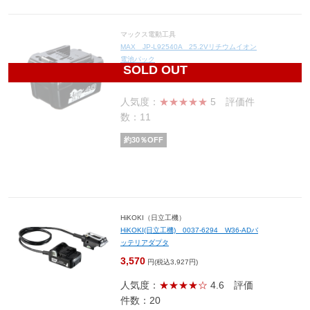
マックス電動工具
MAX JP-L92540A 25.2Vリチウムイオン
電池パック
SOLD OUT
22,400
円(税込24,640円)
人気度：
★★★★★
5
評価件
数：11
約
30
％OFF
HiKOKI（日立工機）
HiKOKI(日立工機) 0037-6294 W36-ADバ
ッテリアダプタ
3,570
円(税込3,927円)
人気度：
★★★★☆
4.6
評価
件数：20