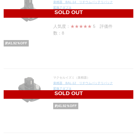
泉精器 BAL-14 リチウムバッテリパック
変換アダプタ
SOLD OUT
5,053
円(税込5,558円)
人気度：
★★★★★
5
評価件
数：8
約
41.92
％OFF
マクセルイズミ（泉精器）
泉精器 BAL-12 リチウムバッテリパック
変換アダプタ
SOLD OUT
8,421
円(税込9,263円)
約
41.92
％OFF