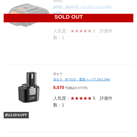
WORX
WORX WA3575 バッテリーパック20V-
2.0Ah
SOLD OUT
5,130
円(税込5,643円)
人気度：
★★★★★
5
評価件
数：2
京セラ
京セラ B-7215 電池パック7.2V-1.5Ah
5,070
円(税込5,577円)
人気度：
★★★★★
5
評価件
数：1
約
12.59
％OFF