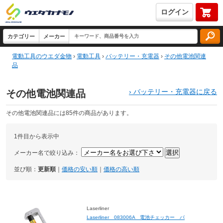
ログイン
電動工具のウエダ金物
›
電動工具
›
バッテリー・充電器
›
その他電池関連
品
›
バッテリー・充電器に戻る
その他電池関連品
その他電池関連品には85件の商品があります。
1件目から表示中
メーカー名で絞り込み：
並び順：
更新順
｜
価格の安い順
｜
価格の高い順
Laserliner
Laserliner 083006A 電池チェッカー パ