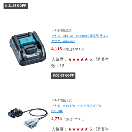
約
31.35
％OFF
マキタ電動工具
マキタ ADP10 40Vmax充電器用 互換ア
ダプターA-69967
4,115
円(税込4,527円)
人気度：
★★★★★
5
評価件
数：12
約
33.63
％OFF
マキタ電動工具
マキタ A-69870 バッテリアダプタ
BAP18C
4,774
円(税込5,251円)
人気度：
★★★★★
5
評価件