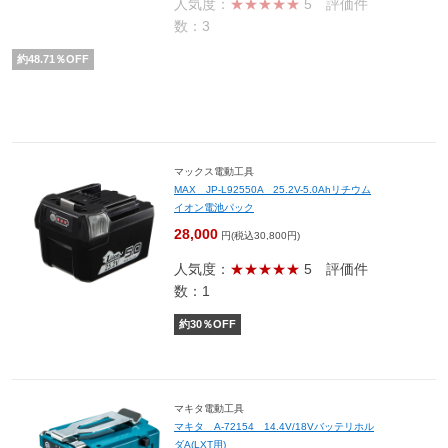
人気度：
★★★★★
5
評価件
数：3
約
48.71
％OFF
マックス電動工具
MAX JP-L92550A 25.2V-5.0Ahリチウム
イオン電池パック
28,000
円(税込30,800円)
人気度：
★★★★★
5
評価件
数：1
約
30
％OFF
マキタ電動工具
マキタ A-72154 14.4V/18Vバッテリホル
ダA(LXT用)