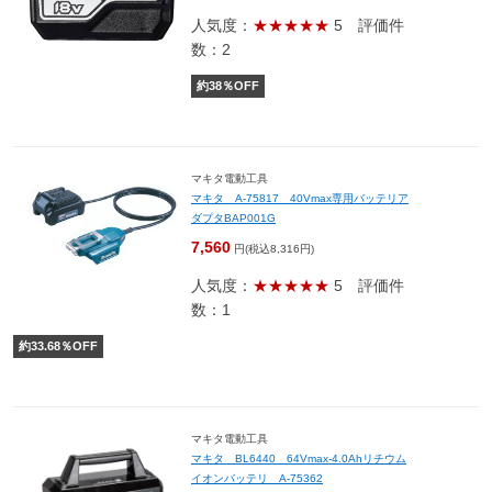
人気度：
★★★★★
5
評価件
数：2
約
38
％OFF
マキタ電動工具
マキタ A-75817 40Vmax専用バッテリア
ダプタBAP001G
7,560
円(税込8,316円)
人気度：
★★★★★
5
評価件
数：1
約
33.68
％OFF
マキタ電動工具
マキタ BL6440 64Vmax-4.0Ahリチウム
イオンバッテリ A-75362