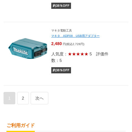
約
38
％OFF
マキタ電動工具
マキタ ADP08 USB用アダプター
2,480
円(税込2,728円)
人気度：
★★★★★
5
評価件
数：5
約
38
％OFF
1
2
次へ
ご利用ガイド