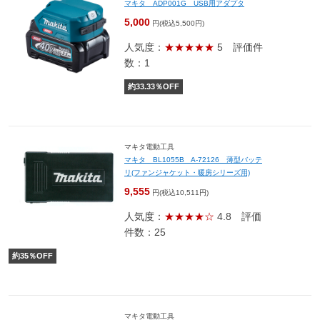
マキタ ADP001G USB用アダプタ
5,000
円(税込5,500円)
人気度：
★★★★★
5
評価件
数：1
約
33.33
％OFF
マキタ電動工具
マキタ BL1055B A-72126 薄型バッテ
リ(ファンジャケット・暖房シリーズ用)
9,555
円(税込10,511円)
人気度：
★★★★☆
4.8
評価
件数：25
約
35
％OFF
マキタ電動工具