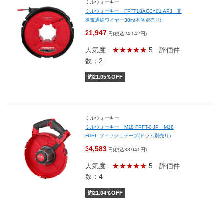
ミルウォーキー
ミルウォーキー FPFT18ACCY01 APJ 非
導電通線ワイヤー30m(本体別売り)
21,947
円(税込24,142円)
人気度：
★★★★★
5
評価件
数：2
約
21.05
％OFF
ミルウォーキー
ミルウォーキー M18 FPFT-0 JP M18
FUEL フィッシュテープ(ドラム別売り)
34,583
円(税込38,041円)
人気度：
★★★★★
5
評価件
数：4
約
21.04
％OFF