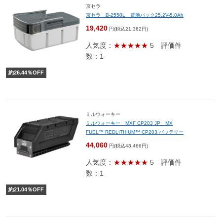
京セラ
京セラ B-2550L 電池パック25.2V-5.0Ah
19,420
円(税込21,362円)
人気度：
★★★★★
5
評価件
数：1
約
26.44
％OFF
ミルウォーキー
ミルウォーキー MXF CP203 JP MX
FUEL™ REDLITHIUM™ CP203 バッテリー
44,060
円(税込48,466円)
人気度：
★★★★★
5
評価件
数：1
約
21.04
％OFF