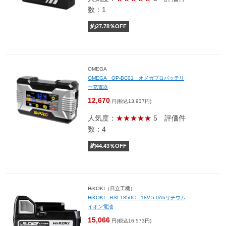
数：1
約
27.78
％OFF
OMEGA
OMEGA OP-BC01 オメガプロバッテリ
ー充電器
12,670
円(税込13,937円)
人気度：
★★★★★
5
評価件
数：4
約
44.43
％OFF
HiKOKI（日立工機）
HiKOKI BSL1850C 18V-5.0Ahリチウム
イオン電池
15,066
円(税込16,573円)