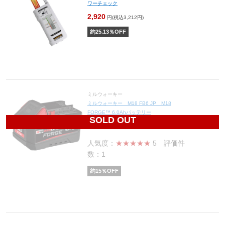
ワーチェック
2,920
円(税込3,212円)
約
25.13
％OFF
ミルウォーキー
ミルウォーキー M18 FB6 JP M18
FORGE™ 6.0Ahバッテリー
SOLD OUT
26,180
円(税込28,798円)
人気度：
★★★★★
5
評価件
数：1
約
15
％OFF