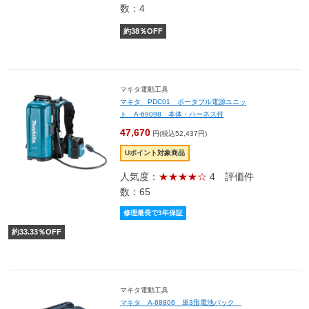
数：4
約
38
％OFF
マキタ電動工具
マキタ PDC01 ポータブル電源ユニッ
ト A-69098 本体・ハーネス付
47,670
円(税込52,437円)
Uポイント対象商品
人気度：
★★★★☆
4
評価件
数：65
修理最長で3年保証
約
33.33
％OFF
マキタ電動工具
マキタ A-68806 単3形電池パック