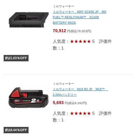
ミルウォーキー
ミルウォーキー MXF XC406 JP MX
FUEL™ REDLITHIUM™ XC406
BATTERY PACK
70,912
円(税込78,003円)
人気度：
★★★★★
5
評価件
数：1
約
21.03
％OFF
ミルウォーキー
ミルウォーキー M18 B2 JP M18™
2.0Ahバッテリー
5,693
円(税込6,262円)
人気度：
★★★★★
5
評価件
数：1
約
18.44
％OFF