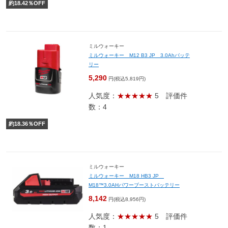
約
18.42
％OFF
ミルウォーキー
ミルウォーキー M12 B3 JP 3.0Ahバッテ
リー
5,290
円(税込5,819円)
人気度：
★★★★★
5
評価件
数：4
約
18.36
％OFF
ミルウォーキー
ミルウォーキー M18 HB3 JP
M18™3.0AHパワーブーストバッテリー
8,142
円(税込8,956円)
人気度：
★★★★★
5
評価件
数：1