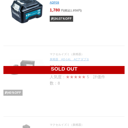
ADP09
1,780
円(税込1,958円)
約
34.07
％OFF
マクセルイズミ（泉精器）
泉精器 AD-14L ACアダプタ
57,600
円(税込63,360円)
SOLD OUT
人気度：
★★★★★
5
評価件
数：8
約
40
％OFF
マクセルイズミ（泉精器）