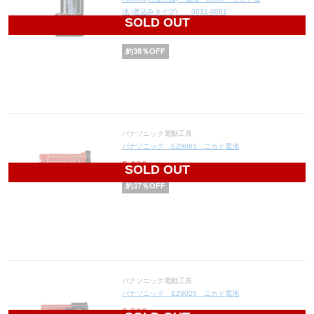
池 (差込みタイプ) 0031-0061
SOLD OUT
9,362
円(税込10,298円)
約
38
％OFF
パナソニック電動工具
パナソニック EZ9061 ニカド電池
5,229
円(税込5,752円)
SOLD OUT
約
37
％OFF
パナソニック電動工具
パナソニック EZ9025 ニカド電池
2,520
円(税込2,772円)