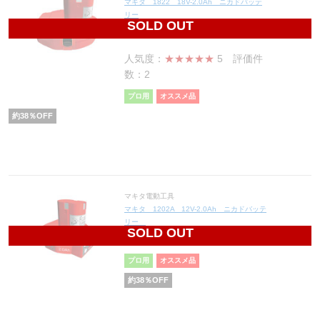
マキタ 1822 18V-2.0Ah ニカドバッテ
リー
SOLD OUT
12,214
円(税込13,435円)
人気度：
★★★★★
5
評価件
数：2
プロ用
オススメ品
約
38
％OFF
マキタ電動工具
マキタ 1202A 12V-2.0Ah ニカドバッテ
リー
SOLD OUT
10,354
円(税込11,389円)
プロ用
オススメ品
約
38
％OFF