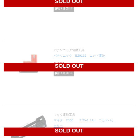
SOLD OUT
約
37
％OFF
パナソニック電動工具
パナソニック EZ9136 ニカド電池
9,891
円(税込10,880円)
SOLD OUT
約
37
％OFF
マキタ電動工具
マキタ 7000 7.2V-1.3Ah ニカドバッ
テリー
SOLD OUT
6,014
円(税込6,615円)