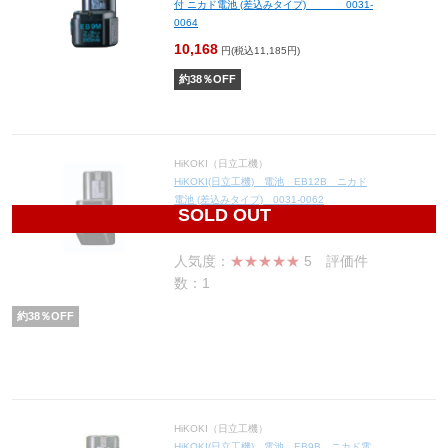
付 ニカド電池 (差込みタイプ) 0031-
0064
10,168
円(税込11,185円)
約
38
％OFF
HiKOKI（日立工機）
HiKOKI(日立工機) 電池 EB12B ニカド
電池 (差込みタイプ) 0031-0062
SOLD OUT
10,726
円(税込11,799円)
人気度：
★★★★★
5
評価件
数：1
約
38
％OFF
HiKOKI（日立工機）
HiKOKI(日立工機) 電池 EB9B ニカド電