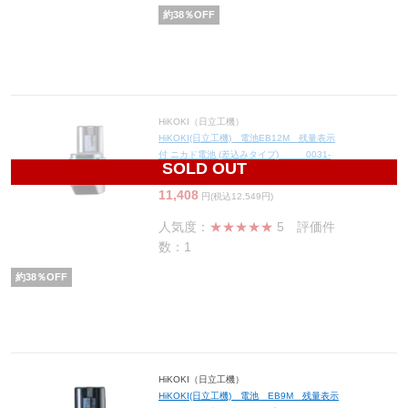
約
38
％OFF
HiKOKI（日立工機）
HiKOKI(日立工機) 電池EB12M 残量表示
付 ニカド電池 (差込みタイプ) 0031-
SOLD OUT
0065
11,408
円(税込12,549円)
人気度：
★★★★★
5
評価件
数：1
約
38
％OFF
HiKOKI（日立工機）
HiKOKI(日立工機) 電池 EB9M 残量表示