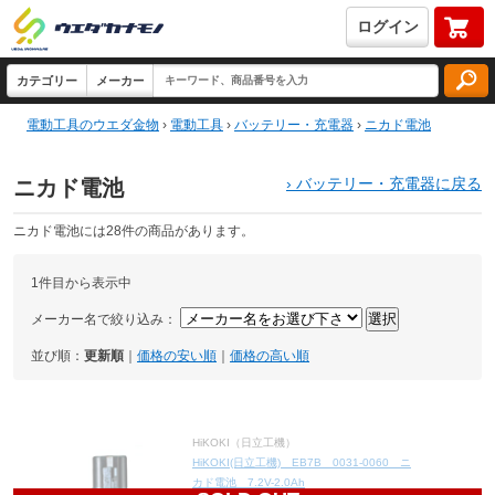
ログイン
電動工具のウエダ金物
›
電動工具
›
バッテリー・充電器
›
ニカド電池
›
バッテリー・充電器に戻る
ニカド電池
ニカド電池には28件の商品があります。
1件目から表示中
メーカー名で絞り込み：
並び順：
更新順
｜
価格の安い順
｜
価格の高い順
HiKOKI（日立工機）
HiKOKI(日立工機) EB7B 0031-0060 ニ
カド電池 7.2V-2.0Ah