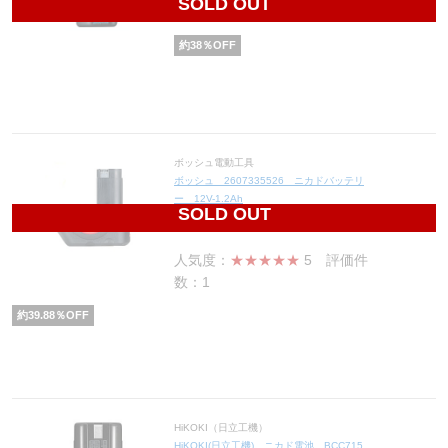
SOLD OUT
7,192
円(税込7,911円)
約
38
％OFF
ボッシュ電動工具
ボッシュ 2607335526 ニカドバッテリ
ー 12V-1.2Ah
SOLD OUT
20,200
円(税込22,220円)
人気度：
★★★★★
5
評価件
数：1
約
39.88
％OFF
HiKOKI（日立工機）
HiKOKI(日立工機) ニカド電池 BCC715