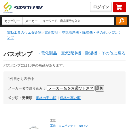
ログイン
電動工具のウエダ金物
›
電化製品・空気清浄機・除湿機・その他
›
バスポ
ンプ
›
電化製品・空気清浄機・除湿機・その他に戻る
バスポンプ
バスポンプには10件の商品があります。
1件目から表示中
メーカー名で絞り込み：
並び順：
更新順
｜
価格の安い順
｜
価格の高い順
工進
工進 ミニポンディ NH-4U