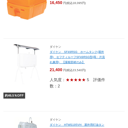
16,450
円(税込18,095円)
ダイケン
ダイケン SF49RSG ホームタンク(屋外
用) セフティルーフSF49RSG型(両・片流
れ兼用) 【屋根部材のみ】
21,400
円(税込23,540円)
人気度：
★★★★★
5
評価件
数：2
約
46.5
％OFF
ダイケン
ダイケン HTWS195VH 屋外用灯油タン