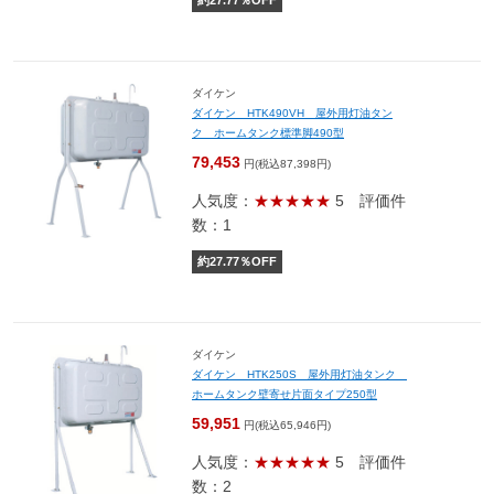
約
27.77
％OFF
ダイケン
ダイケン HTK490VH 屋外用灯油タン
ク ホームタンク標準脚490型
79,453
円(税込87,398円)
人気度：
★★★★★
5
評価件
数：1
約
27.77
％OFF
ダイケン
ダイケン HTK250S 屋外用灯油タンク
ホームタンク壁寄せ片面タイプ250型
59,951
円(税込65,946円)
人気度：
★★★★★
5
評価件
数：2