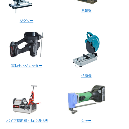
糸鋸盤
ジグソー
電動全ネジカッター
切断機
パイプ切断機・ねじ切り機
シャー