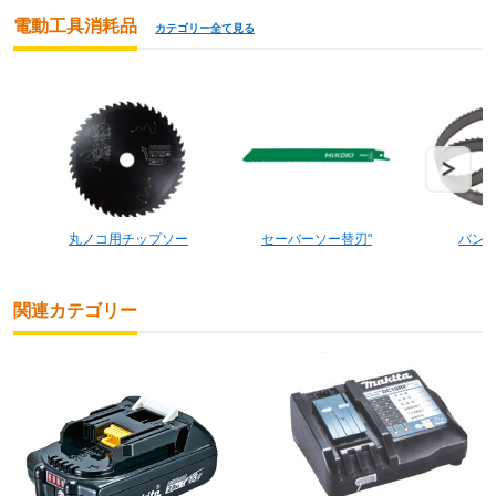
電動工具消耗品
カテゴリー全て見る
丸ノコ用チップソー
セーバーソー替刃"
バン
関連カテゴリー