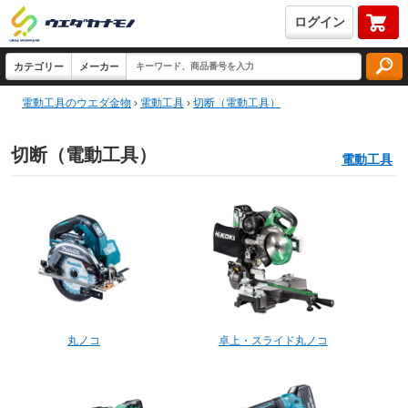
ログイン
電動工具のウエダ金物
›
電動工具
›
切断（電動工具）
切断（電動工具）
電動工具
丸ノコ
卓上・スライド丸ノコ