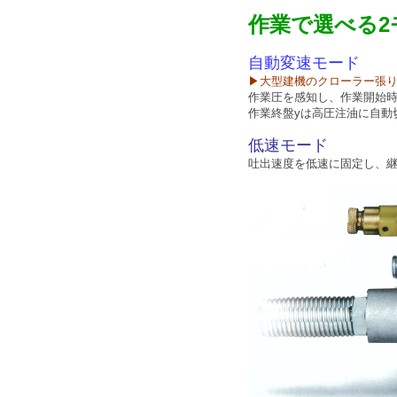
作業で選べる2
自動変速モード
▶大型建機のクローラー張
作業圧を感知し、作業開始
作業終盤yは高圧注油に自動
低速モード
吐出速度を低速に固定し、