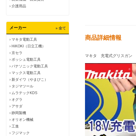
›
介護用品
メーカー
» 全て
商品詳細情報
›
マキタ電動工具
›
HiKOKI（日立工機）
›
京セラ
マキタ 充電式グリスガン GP
›
ボッシュ電動工具
›
パナソニック電動工具
›
マックス電動工具
›
新ダイワ（やまびこ）
›
タジマツール
›
ムラテックKDS
›
オグラ
›
アサダ
›
静岡製機
›
オリオン機械
›
工進
›
フジマック