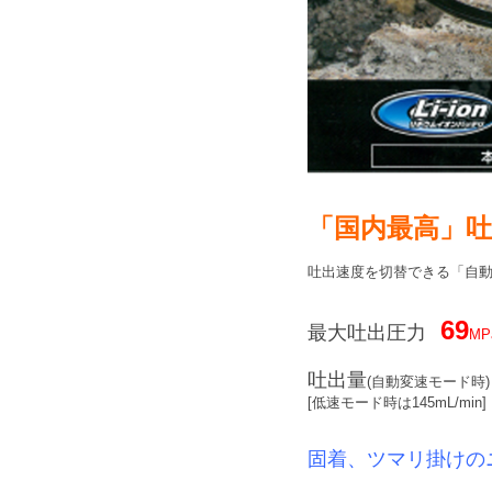
「国内最高」吐
吐出速度を切替できる「自
69
最大吐出圧力
MP
吐出量
(自動変速モード時
[低速モード時は145mL/min]
固着、ツマリ掛けの