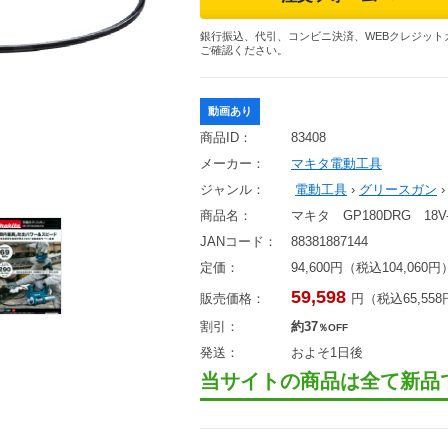
銀行振込、代引、コンビニ決済、WEBクレジット
ご確認ください。
動画あり
商品ID：
83408
メーカー：
マキタ電動工具
ジャンル：
電動工具
›
グリースガン
商品名：
マキタ GP180DRG 18
JANコード：
88381887144
定価：
94,600円（税込104,060円
59,598
販売価格：
円（税込65,55
割引：
約37
％OFF
発送：
およそ1日後
当サイトの商品は全て新品