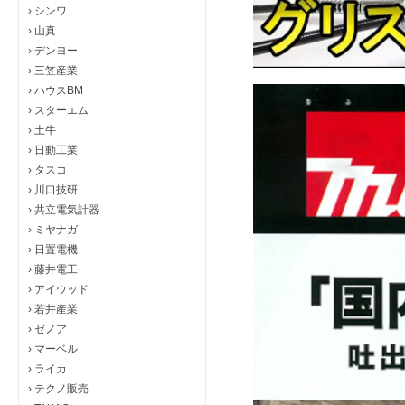
›
シンワ
›
山真
›
デンヨー
›
三笠産業
›
ハウスBM
›
スターエム
›
土牛
›
日動工業
›
タスコ
›
川口技研
›
共立電気計器
›
ミヤナガ
›
日置電機
›
藤井電工
›
アイウッド
›
若井産業
›
ゼノア
›
マーベル
›
ライカ
›
テクノ販売