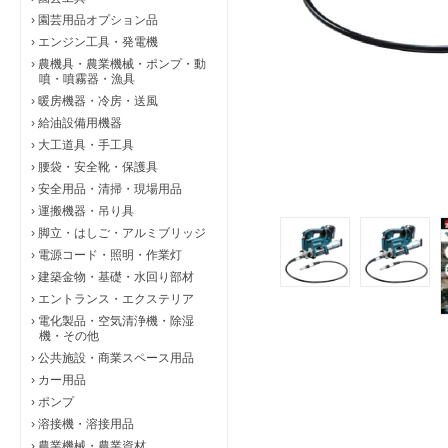
›
園芸用品オプション品
›
エンジン工具・発電機
›
農機具・農業機械・ポンプ・動
噴・噴霧器・漁具
›
暖房機器・冷房・送風
›
給油設備用機器
›
大工道具・手工具
›
腰袋・安全靴・保護具
›
安全用品・清掃・現場用品
›
運搬機器・吊り具
›
脚立・はしご・アルミブリッジ
›
電源コード・照明・作業灯
›
建築金物・基礎・水回り部材
›
エントランス・エクステリア
›
電化製品・空気清浄機・除湿
機・その他
›
公共施設・商業スペース用品
›
カー用品
›
ポンプ
›
溶接機・溶接用品
›
農業機械・農業資材