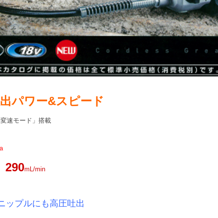
出パワー&スピード
動変速モード」搭載
a
290
)
mL/min
ニップルにも高圧吐出