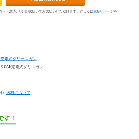
カード決済、U分割支払いでお支払いいただけます。詳しくは
支払いページ
を
›
充電式グリースガン
V-6.0Ah充電式グリスガン
）
8円）
送料について
です！