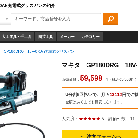
-6.0Ah充電式グリスガンの紹介
大工道具・手工具
園芸工具
メーカー
カテゴリー
 GP180DRG 18V-6.0Ah充電式グリスガン
マキタ GP180DRG 18V
59,598
販売価格：
円（税込65,558円
U分割5回払いで、月々
13112
円でご
金額はあくまでも目安になります。
人気度：
★★★★★
5
評価件数：11
注文フォームへ