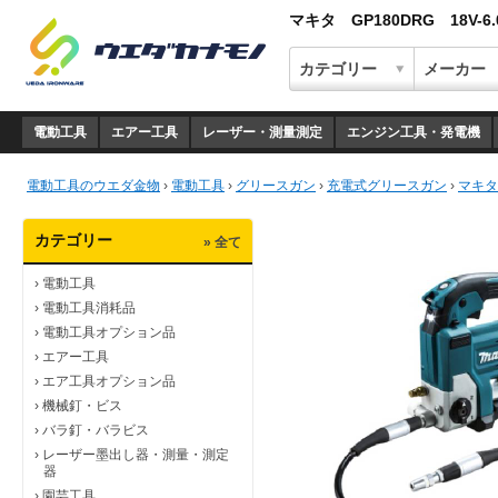
マキタ GP180DRG 18V
電動工具
エアー工具
レーザー・測量測定
エンジン工具・発電機
電動工具のウエダ金物
›
電動工具
›
グリースガン
›
充電式グリースガン
›
マキタ
カテゴリー
» 全て
›
電動工具
›
電動工具消耗品
›
電動工具オプション品
›
エアー工具
›
エア工具オプション品
›
機械釘・ビス
›
バラ釘・バラビス
›
レーザー墨出し器・測量・測定
器
›
園芸工具