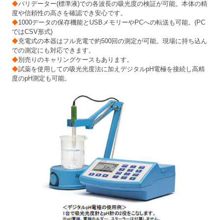
◆
バリデーター(標準液)での各波長の吸光度の検証が可能。本体の精
度や信頼性の高さを確認でき安心です。
◆
1000データの保存機能とUSBメモリーやPCへの転送も可能。(PC
ではCSV形式)
◆
充電式の本器はフル充電で約500回の測定が可能。現場に持ち込ん
での測定にも対応できます。
◆
別売りのキャリングケースもあります。
◆
試薬を使用しての吸光光度法に加えデジタルpH電極を接続し高精
度のpH測定も可能。