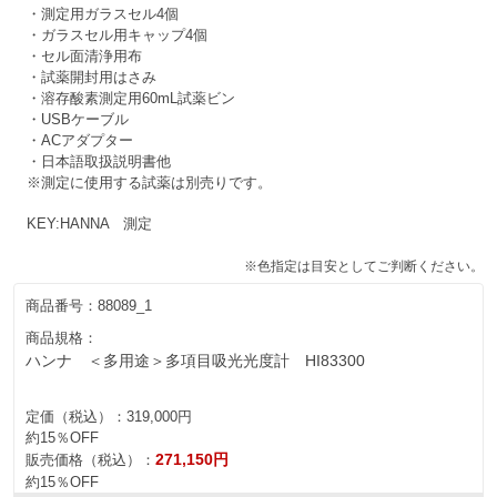
・測定用ガラスセル4個
・ガラスセル用キャップ4個
・セル面清浄用布
・試薬開封用はさみ
・溶存酸素測定用60mL試薬ビン
・USBケーブル
・ACアダプター
・日本語取扱説明書他
※測定に使用する試薬は別売りです。
KEY:HANNA 測定
※色指定は目安としてご判断ください。
商品番号：
88089_1
商品規格：
ハンナ ＜多用途＞多項目吸光光度計 HI83300
定価（税込）：
319,000円
約15％OFF
271,150円
販売価格（税込）：
約15％OFF