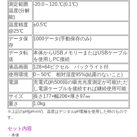
測定範囲
-20.0～120.℃(0.1℃)
温度(分解
能)
温度精度
±0.5℃
@25℃
データ保
1000データ(手動保存のみ)
存
データ転
本体からUSBメモリーまたはUSBケーブル
送
を使用しPC接続
液晶画面
128×64ピクセル バックライト付
使用環境
0～50℃ 相対湿度95%(結露のないこと)
電源
充電式(約500回の吸光光度測定が可能)ただ
し電源ケーブルを接続すれば継続使用可能
サイズ
長さ177×幅206×厚さ97㎜
1.0kg
重さ
※上記のpH(pH-mV)、温度はデジタルpH電極を使用した時のもので
す。
セット内容
・本体