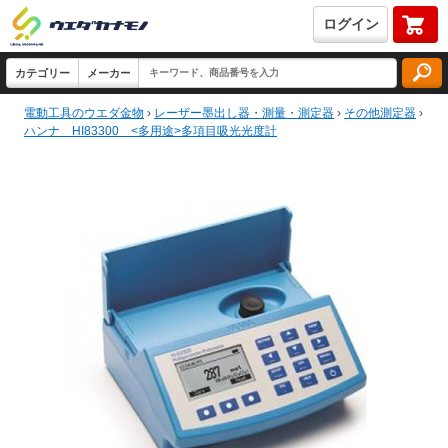
ログイン
電動工具のウエダ金物
›
レーザー墨出し器・測量・測定器
›
その他測定器
›
ハンナ HI83300 <多用途>多項目吸光光度計