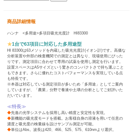
商品詳細情報
ハンナ <多用途>多項目吸光光度計 HI83300
★
1台で63項目に対応した多用途型
HI 83300は63メソッドを内蔵した吸光光度計(イオン計)です。高価な
分析装置や外部の検査機関での測定とは異なり、現場使用にぴった
りです。測定項目に合わせて専用の試薬を使用し測定を行います。
設置スペースはA5サイズという驚きのコンパクトさで持ち運ぶこと
もできます。さらに優れたコストパフォーマンスを実現している点
も特長です。
※本器は対応している測定項目が多いため「多用途」としてご案内
していますが、「農業」分野で養液や土壌の分析としてご好評いた
だいています。
≪特長≫
◆
先進の光学システムを採用し高い精度と安定性を実現。
◆
新機能の吸光度モードを搭載。お客様自身の溶液を用いて任意の
濃度と吸光度の検量線を設けサンプル測定が可能。
◆
単位はAbs。波長は420、466、525、575、610nmより選択。