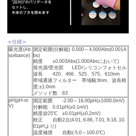
≪仕様≫
吸光度(Ab
測定範囲(分解能)
0.000～4.000Abs(0.001A
sorbance)
bs)
精度
±0.003Abs(1.000Absにおいて)
発光源/受光部
LED/シリコンフォトセル
波長
420、466、525、575、610nm
帯域通過フィルター
帯域幅:8nm、波長精
度:±1.0nm
メソッド数
63
pH(pH-m
測定範囲
-2.00～16.00pH(±1000.0mV)
V)
分解能
0.01pH(±0.1mV)
精度@25℃
±0.01pH(±0.2mV)
校正
自動2点(4.01, 6.86, 7.01, 9.18, 10.
01pHより)
温度補償
自動(-5.0～100.0℃)