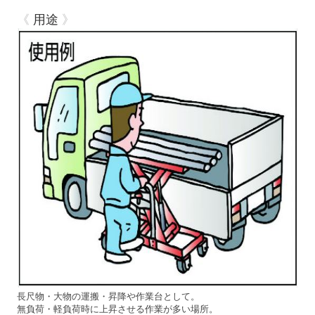
《
用途
》
長尺物・大物の運搬・昇降や作業台として。
無負荷・軽負荷時に上昇させる作業が多い場所。