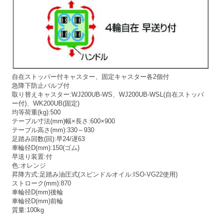
自在ストッパー付キャスター、固定キャスター各2個付
急降下防止バルブ付
取り替えキャスター:WJ200UB-WS、WJ200UB-WSL(自在ストッパ
ー付)、WK200UB(固定)
均等荷重(kg):500
テーブル寸法(mm)幅×長さ:600×900
テーブル高さ(mm):330～930
足踏み回数(回):早24/遅63
車輪径D(mm):150(ゴム)
早送り装置:付
色:オレンジ
昇降方式:足踏み油圧式(スピンドルオイル:ISO-VG22使用)
ストローク(mm):870
車輪径D(mm)後輪
車輪径D(mm)前輪
質量:100kg