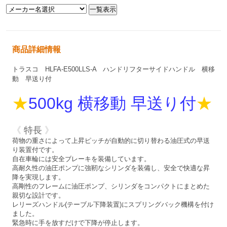
商品詳細情報
トラスコ HLFA-E500LLS-A ハンドリフターサイドハンドル 横移
動 早送り付
★
500kg 横移動 早送り付
★
《
特長
》
荷物の重さによって上昇ピッチが自動的に切り替わる油圧式の早送
り装置付です。
自在車輪には安全ブレーキを装備しています。
高耐久性の油圧ポンプに強靭なシリンダを装備し、安全で快適な昇
降を実現します。
高剛性のフレームに油圧ポンプ、シリンダをコンパクトにまとめた
親切な設計です。
レリーズハンドル(テーブル下降装置)にスプリングバック機構を付け
ました。
緊急時に手を放すだけで下降が停止します。