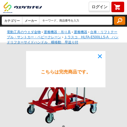
ログイン
電動工具のウエダ金物
›
運搬機器・吊り具
›
運搬機器
›
台車・リフトテー
ブル・サントカー・ベビークレーン
›
トラスコ HLFA-E500LLS-A ハン
ドリフターサイドハンドル 横移動 早送り付
×
こちらは完売商品です。