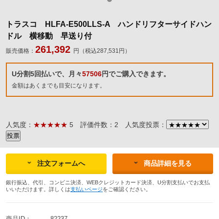
トラスコ HLFA-E500LLS-A ハンドリフターサイドハン
ドル 横移動 早送り付
261,392
販売価格：
円（税込287,531円）
U分割5回払いで、月々
57506
円でご購入できます。
金額はあくまでも目安になります。
人気度：
★★★★★
5
評価件数：2
人気度投票：
注文フォームへ
商品詳細を見る
銀行振込、代引、コンビニ決済、WEBクレジットカード決済、U分割支払いでお支払
いいただけます。詳しくは
支払いページ
をご確認ください。
商品ID：
82237