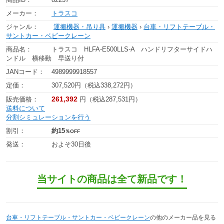
メーカー：
トラスコ
ジャンル：
運搬機器・吊り具
›
運搬機器
›
台車・リフトテーブル・
サントカー・ベビークレーン
商品名：
トラスコ HLFA-E500LLS-A ハンドリフターサイドハ
ンドル 横移動 早送り付
JANコード：
4989999918557
定価：
307,520円（税込338,272円）
261,392
販売価格：
円（税込287,531円）
送料について
分割シミュレーションを行う
割引：
約15
％OFF
発送：
およそ30日後
当サイトの商品は全て新品です！
台車・リフトテーブル・サントカー・ベビークレーン
の他のメーカー品を見る