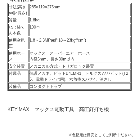
寸法(高さ
285×119×275mm
×幅×長さ)
質量
1.8kg
ねじ装て
100本
ん本数
使用空気
1.8～2.3MPa(約18～23kgf/cm²)
圧
使用ホー
マックス スーパーエア・ホース
ス
内径6mm、長さ30m以内
安全装置
メカニカル方式・トリガロック装置
付属品
保護メガネ、ビットB41MR1、トルクス????ビット(T2
5、電動ドライバ用)、六角棒スパナ4、油さし
装備品
コンタクトトップ
KEY:MAX マックス電動工具 高圧釘打ち機
※色指定は目安としてご判断ください。