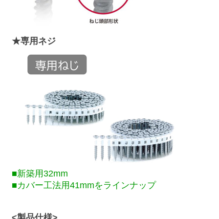
★専用ネジ
■新築用32mm
■カバー工法用41mmをラインナップ
<製品仕様>