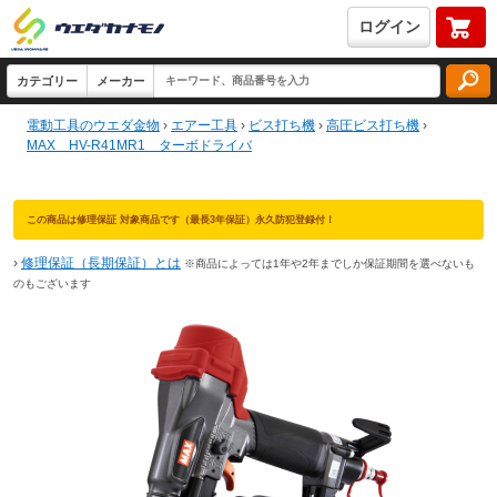
ログイン
電動工具のウエダ金物
›
エアー工具
›
ビス打ち機
›
高圧ビス打ち機
›
MAX HV-R41MR1 ターボドライバ
この商品は修理保証 対象商品です（最長3年保証）永久防犯登録付！
›
修理保証（長期保証）とは
※商品によっては1年や2年までしか保証期間を選べないも
のもございます