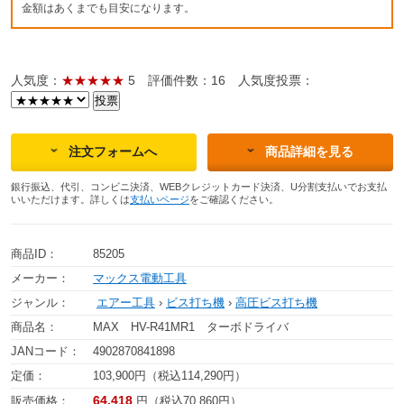
金額はあくまでも目安になります。
人気度：
★★★★★
5
評価件数：16
人気度投票：
注文フォームへ
商品詳細を見る
銀行振込、代引、コンビニ決済、WEBクレジットカード決済、U分割支払いでお支払
いいただけます。詳しくは
支払いページ
をご確認ください。
商品ID：
85205
メーカー：
マックス電動工具
ジャンル：
エアー工具
›
ビス打ち機
›
高圧ビス打ち機
商品名：
MAX HV-R41MR1 ターボドライバ
JANコード：
4902870841898
定価：
103,900円（税込114,290円）
64,418
販売価格：
円（税込70,860円）