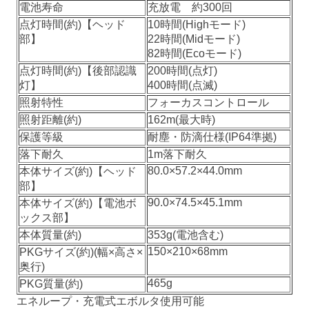
電池寿命
充放電 約300回
点灯時間(約)【ヘッド
10時間(Highモード)
部】
22時間(Midモード)
82時間(Ecoモード)
点灯時間(約)【後部認識
200時間(点灯)
灯】
400時間(点滅)
照射特性
フォーカスコントロール
照射距離(約)
162m(最大時)
保護等級
耐塵・防滴仕様(IP64準拠)
落下耐久
1m落下耐久
80.0×57.2×44.0mm
本体サイズ(約)【ヘッド
部】
90.0×74.5×45.1mm
本体サイズ(約)【電池ボ
ックス部】
本体質量(約)
353g(電池含む)
150×210×68mm
PKGサイズ(約)(幅×高さ×
奥行)
465g
PKG質量(約)
エネループ・充電式エボルタ使用可能