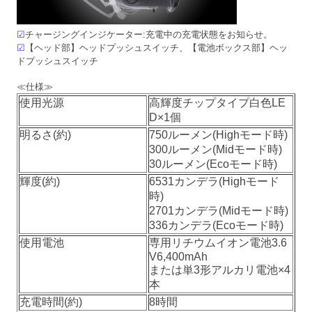
☑
チャージングインジケーター:充電中の充電状態をお知らせ。
☑
【ヘッド部】ヘッドプッシュスイッチ、【電池ボックス部】ヘッ
ドプッシュスイッチ
≪仕様≫
使用光源
高輝度チップタイプ白色LE
D×1個
明るさ(約)
750ルーメン(Highモード時)
300ルーメン(Midモード時)
30ルーメン(Ecoモード時)
輝度(約)
6531カンデラ(Highモード
時)
2701カンデラ(Midモード時)
336カンデラ(Ecoモード時)
使用電池
専用リチウムイオン電池3.6
V6,400mAh
または単3形アルカリ電池×4
本
充電時間(約)
8時間