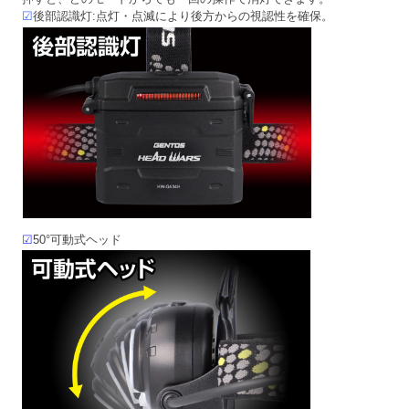
☑
後部認識灯:点灯・点滅により後方からの視認性を確保。
☑
50°可動式ヘッド