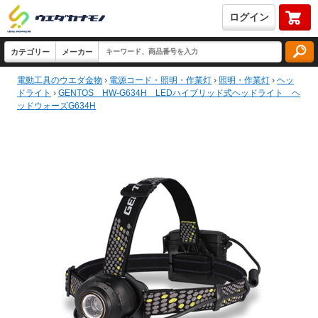
ログイン
電動工具のウエダ金物
›
電源コード・照明・作業灯
›
照明・作業灯
›
ヘッ
ドライト
›
GENTOS HW-G634H LEDハイブリッド式ヘッドライト ヘ
ッドウォーズG634H