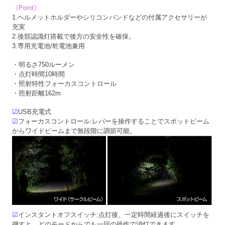
《Point》
1.ヘルメットホルダーやシリコンバンドなどの付属アクセサリーが
充実
2.後部認識灯搭載で後方の安全性を確保。
3.専用充電池/乾電池兼用
・明るさ750ルーメン
・点灯時間10時間
・照射特性フォーカスコントロール
・照射距離162m
☑
USB充電式
☑
フォーカスコントロール:レバーを操作することでスポットビーム
からワイドビームまで無段階に調節可能。
☑
インスタントオフスイッチ:点灯後、一定時間経過後にスイッチを
押すと、どのモードからでも一回の操作で消灯できます。