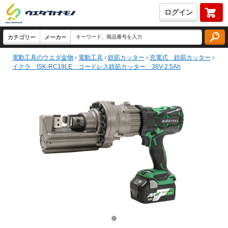
ログイン
電動工具のウエダ金物
›
電動工具
›
鉄筋カッター
›
充電式 鉄筋カッター
›
イクラ ISK-RC19LE コードレス鉄筋カッター 36V-2.5Ah