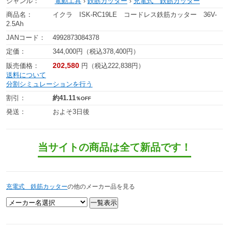
ジャンル：
電動工具
›
鉄筋カッター
›
充電式 鉄筋カッター
商品名：
イクラ ISK-RC19LE コードレス鉄筋カッター 36V-
2.5Ah
JANコード：
4992873084378
定価：
344,000円（税込378,400円）
202,580
販売価格：
円（税込222,838円）
送料について
分割シミュレーションを行う
割引：
約41.11
％OFF
発送：
およそ3日後
当サイトの商品は全て新品です！
充電式 鉄筋カッター
の他のメーカー品を見る