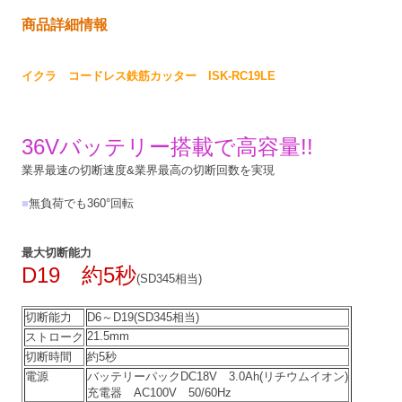
商品詳細情報
イクラ コードレス鉄筋カッター ISK-RC19LE
36Vバッテリー搭載で高容量!!
業界最速の切断速度&業界最高の切断回数を実現
■
無負荷でも360°回転
最大切断能力
D19 約5秒
(SD345相当)
切断能力
D6～D19(SD345相当)
21.5mm
ストローク
切断時間
約5秒
電源
バッテリーパックDC18V 3.0Ah(リチウムイオン)
充電器 AC100V 50/60Hz