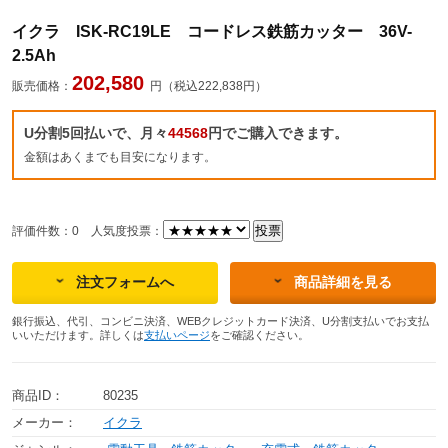
イクラ ISK-RC19LE コードレス鉄筋カッター 36V-
2.5Ah
202,580
販売価格：
円（税込222,838円）
U分割5回払いで、月々
44568
円でご購入できます。
金額はあくまでも目安になります。
評価件数：0
人気度投票：
注文フォームへ
商品詳細を見る
銀行振込、代引、コンビニ決済、WEBクレジットカード決済、U分割支払いでお支払
いいただけます。詳しくは
支払いページ
をご確認ください。
商品ID：
80235
メーカー：
イクラ