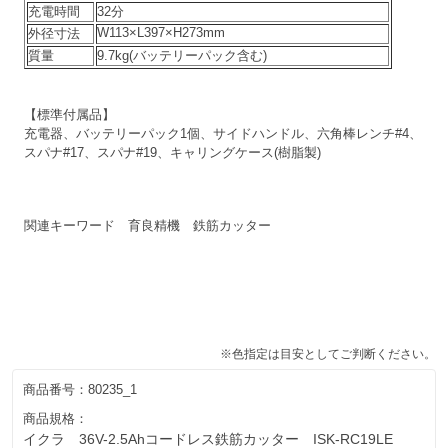
充電時間
32分
W113×L397×H273mm
外径寸法
質量
9.7kg(バッテリーパック含む)
【標準付属品】
充電器、バッテリーパック1個、サイドハンドル、六角棒レンチ#4、
スパナ#17、スパナ#19、キャリングケース(樹脂製)
関連キーワード 育良精機 鉄筋カッター
※色指定は目安としてご判断ください。
商品番号：
80235_1
商品規格：
イクラ 36V-2.5Ahコードレス鉄筋カッター ISK-RC19LE