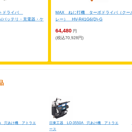
クトドライバ
MAX ねじ打機 ターボドライバ（クー
体のみ/バッテリ・充電器・ケ
レー） HV-R41G6(D)-G
64,480
円
(税込70,928円)
品
0A 穴あけ機 アトラエ
日東工器 LO-3550A 穴あけ機 アトラエ
ース