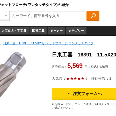
20ジェットブローチ(ワンタッチタイプ)の紹介
大工道具・手工具
園芸工具
メーカー
カテゴリー
刃
›
日東工器 16391 11.5X20ジェットブローチ(ワンタッチタイプ)
日東工器 16391 11.5
5,569
販売価格：
円（税込6,126円）
人気度：
★★★★★
5
評価件数：1
人
注文フォームへ
銀行振込、代引、コンビニ決済、WEBクレジット
ご確認ください。