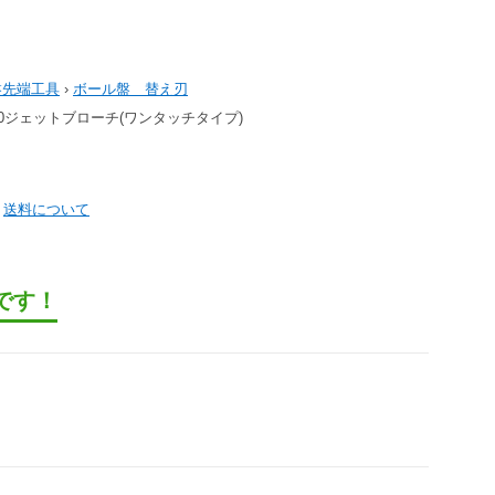
盤先端工具
›
ボール盤 替え刃
5X20ジェットブローチ(ワンタッチタイプ)
）
送料について
です！