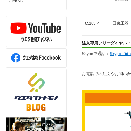
›
TAKAGI
日東工器 
85103_4
注文専用フリーダイヤル：
Skypeで通話：
Skype（i
お電話での注文やお問い合