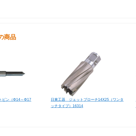
の商品
ピン（Φ14～Φ17
日東工器 ジェットブローチ14X25（ワンタ
ッチタイプ）16314