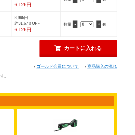
6,126円
8,965円
約31.67％OFF
-
+
数量
個
6,126円
›
ゴールド会員について
›
商品購入の流れ
す。