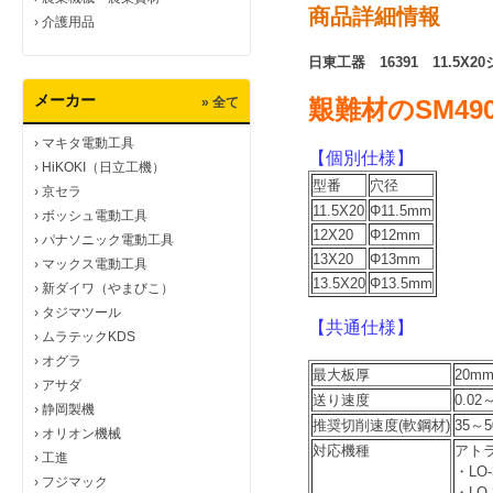
商品詳細情報
›
介護用品
日東工器 16391 11.5X
メーカー
» 全て
艱難材のSM49
›
マキタ電動工具
【個別仕様】
›
HiKOKI（日立工機）
型番
穴径
›
京セラ
11.5X20
Φ11.5mm
›
ボッシュ電動工具
12X20
Φ12mm
›
パナソニック電動工具
13X20
Φ13mm
›
マックス電動工具
13.5X20
Φ13.5mm
›
新ダイワ（やまびこ）
›
タジマツール
【共通仕様】
›
ムラテックKDS
›
オグラ
最大板厚
20m
›
アサダ
送り速度
0.02
›
静岡製機
推奨切削速度(軟鋼材)
35～5
›
オリオン機械
対応機種
アト
›
工進
・LO-
›
フジマック
・LO-