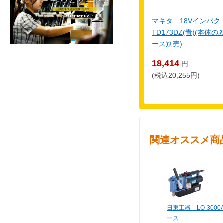
マキタ 18Vインパ
TD173DZ(青)(本
ース別売)
18,414
円
(税込20,255円)
関連オススメ商
日東工器 LO-300
ース