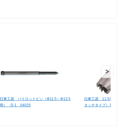
日東工器 パイロットピン（Φ11.5～Φ13.5
日東工器 11.5X20ジェット
用） D-1 04025
タッチタイプ）16391