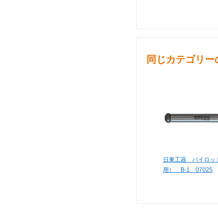
同じカテゴリー
日東工器 パイロット
用） B-1 07025