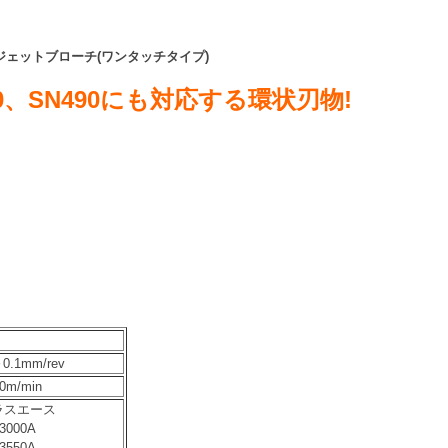
20ジェットブローチ(ワンタッチタイプ)
0、SN490にも対応する
環状刃物
!
m
～0.1mm/rev
0m/min
ラスエース
3000A
3550A