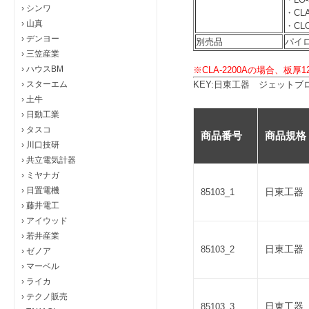
›
シンワ
・CLA
›
山真
・CLO
›
デンヨー
別売品
パイロ
›
三笠産業
›
ハウスBM
※CLA-2200Aの場合、板
›
スターエム
KEY:日東工器 ジェットブローチ 49
›
土牛
›
日動工業
›
タスコ
商品番号
商品規格
›
川口技研
›
共立電気計器
›
ミヤナガ
›
日置電機
日東工器 
85103_1
›
藤井電工
›
アイウッド
›
若井産業
日東工器 
85103_2
›
ゼノア
›
マーベル
›
ライカ
›
テクノ販売
日東工器 
85103_3