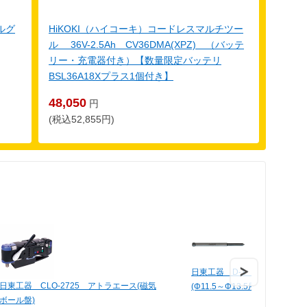
ルグ
HiKOKI（ハイコーキ）コードレスマルチツー
ル 36V-2.5Ah CV36DMA(XPZ) （バッテ
リー・充電器付き）【数量限定バッテリ
BSL36A18Xプラス1個付き】
48,050
円
(税込52,855円)
日東工器 D-1 04025 パ
日東工器 CLO-2725 アトラエース(磁気
(Φ11.5～Φ13.5用)
ボール盤)