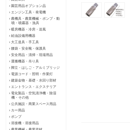
›
園芸用品オプション品
›
エンジン工具・発電機
›
農機具・農業機械・ポンプ・動
噴・噴霧器・漁具
›
暖房機器・冷房・送風
›
給油設備用機器
›
大工道具・手工具
›
腰袋・安全靴・保護具
›
安全用品・清掃・現場用品
›
運搬機器・吊り具
›
脚立・はしご・アルミブリッジ
›
電源コード・照明・作業灯
›
建築金物・基礎・水回り部材
›
エントランス・エクステリア
›
電化製品・空気清浄機・除湿
機・その他
›
公共施設・商業スペース用品
›
カー用品
›
ポンプ
›
溶接機・溶接用品
›
農業機械・農業資材