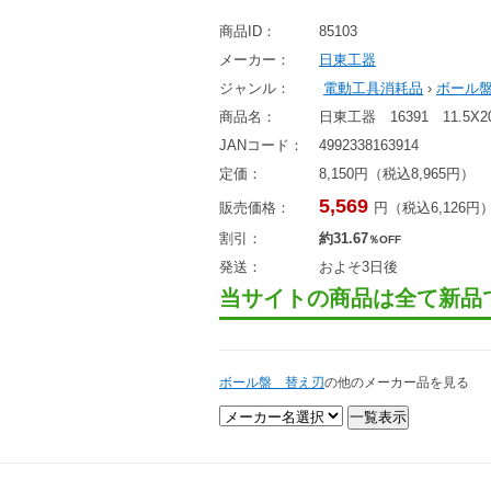
商品ID：
85103
メーカー：
日東工器
ジャンル：
電動工具消耗品
›
ボール
商品名：
日東工器 16391 11.
JANコード：
4992338163914
定価：
8,150円（税込8,965円）
5,569
販売価格：
円（税込6,126円
割引：
約31.67
％OFF
発送：
およそ3日後
当サイトの商品は全て新品
ボール盤 替え刃
の他のメーカー品を見る