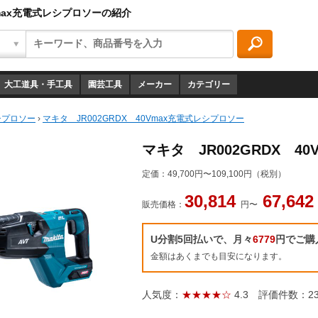
Vmax充電式レシプロソーの紹介
大工道具・手工具
園芸工具
メーカー
カテゴリー
シプロソー
›
マキタ JR002GRDX 40Vmax充電式レシプロソー
マキタ JR002GRDX 4
定価：
49,700円〜109,100円（税別）
30,814
67,64
販売価格：
円〜
U分割5回払いで、月々
6779
円でご購
金額はあくまでも目安になります。
人気度：
★★★★☆
4.3
評価件数：2