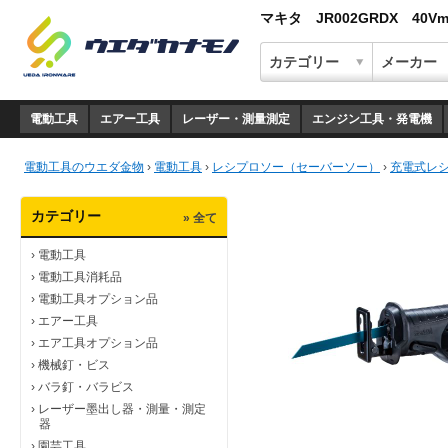
マキタ JR002GRDX 40
電動工具
エアー工具
レーザー・測量測定
エンジン工具・発電機
電動工具のウエダ金物
›
電動工具
›
レシプロソー（セーバーソー）
›
充電式レ
カテゴリー
» 全て
›
電動工具
›
電動工具消耗品
›
電動工具オプション品
›
エアー工具
›
エア工具オプション品
›
機械釘・ビス
›
バラ釘・バラビス
›
レーザー墨出し器・測量・測定
器
›
園芸工具