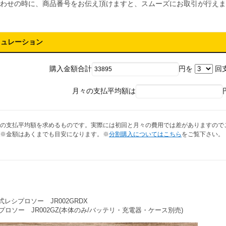
わせの時に、商品番号をお伝え頂けますと、スムーズにお取引が行えま
ミュレーション
購入金額合計
円を
回
月々の支払平均額は
の支払平均額を求めるものです。実際には初回と月々の費用では差がありますので
※金額はあくまでも目安になります。※
分割購入についてはこちら
をご覧下さい。
電式レシプロソー JR002GRDX
プロソー JR002GZ(本体のみ/バッテリ・充電器・ケース別売)