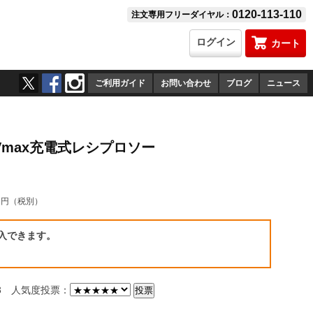
0120-113-110
注文専用フリーダイヤル：
ログイン
カート
ご利用ガイド
お問い合わせ
ブログ
ニュース
0Vmax充電式レシプロソー
2
円（税別）
入できます。
3
人気度投票：