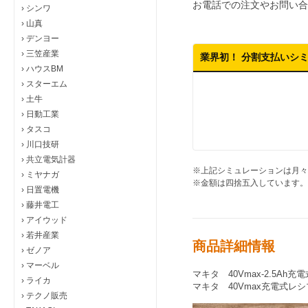
お電話での注文やお問い合
›
シンワ
›
山真
›
デンヨー
›
三笠産業
業界初！ 分割支払いシ
›
ハウスBM
›
スターエム
›
土牛
›
日動工業
›
タスコ
›
川口技研
›
共立電気計器
※上記シミュレーションは月々
›
ミヤナガ
※金額は四捨五入しています。
›
日置電機
›
藤井電工
›
アイウッド
›
若井産業
商品詳細情報
›
ゼノア
›
マーベル
マキタ 40Vmax-2.5Ah充
›
ライカ
マキタ 40Vmax充電式レシ
›
テクノ販売