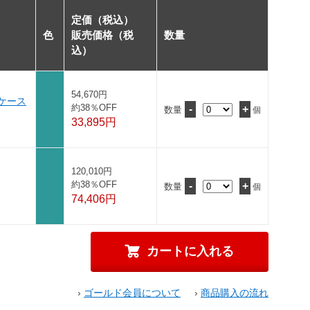
定価（税込）
色
販売価格（税
数量
込）
54,670円
・ケース
約38％OFF
-
+
数量
個
33,895円
120,010円
約38％OFF
-
+
数量
個
74,406円
›
ゴールド会員について
›
商品購入の流れ