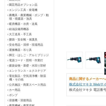
›
園芸用品オプション品
›
エンジン工具・発電機
›
農機具・農業機械・ポンプ・動
噴・噴霧器・漁具
›
暖房機器・冷房・送風
›
給油設備用機器
›
大工道具・手工具
›
腰袋・安全靴・保護具
›
安全用品・清掃・現場用品
›
運搬機器・吊り具
›
脚立・はしご・アルミブリッジ
›
電源コード・照明・作業灯
›
建築金物・基礎・水回り部材
›
エントランス・エクステリア
›
電化製品・空気清浄機・除湿
商品に関するメーカーへ
機・その他
株式会社マキタ Webサ
›
公共施設・商業スペース用品
株式会社マキタ 電話番号：0
›
カー用品
›
ポンプ
›
溶接機・溶接用品
›
農業機械・農業資材