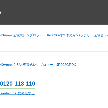
格
40Vmax充電式レシプロソー JR002GZ(本体のみ/バッテリ・充電器
0Vmax-2.5Ah充電式レシプロソー JR002GRDX
0120-113-110
d：uedainfo）に発信する