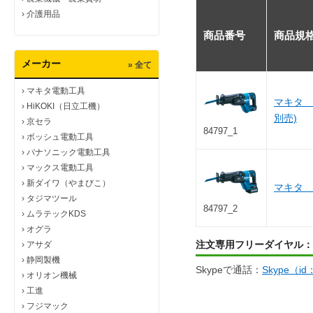
›
介護用品
商品番号
商品規
メーカー
» 全て
›
マキタ電動工具
マキタ 
›
HiKOKI（日立工機）
別売)
›
京セラ
84797_1
›
ボッシュ電動工具
›
パナソニック電動工具
›
マックス電動工具
›
新ダイワ（やまびこ）
マキタ 4
›
タジマツール
84797_2
›
ムラテックKDS
›
オグラ
注文専用フリーダイヤル：
›
アサダ
›
静岡製機
Skypeで通話：
Skype（i
›
オリオン機械
›
工進
›
フジマック