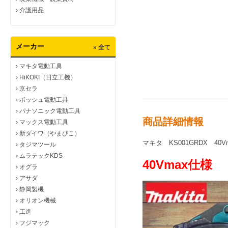
›
介護用品
メーカー
» 全て
›
マキタ電動工具
›
HiKOKI（日立工機）
›
京セラ
›
ボッシュ電動工具
›
パナソニック電動工具
商品詳細情報
›
マックス電動工具
›
新ダイワ（やまびこ）
マキタ KS001GRDX 4
›
タジマツール
›
ムラテックKDS
40Vmax仕様
›
オグラ
›
アサダ
›
静岡製機
›
オリオン機械
›
工進
›
フジマック