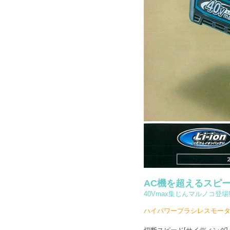
AC機を超えるスピ
40Vmax集じんマルノコ登場
ハイパワーブラシレスモー