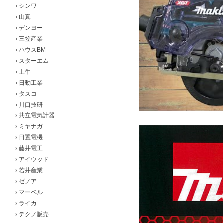
›
シンワ
›
山真
›
デンヨー
›
三笠産業
›
ハウスBM
›
スターエム
›
土牛
›
日動工業
›
タスコ
›
川口技研
›
共立電気計器
›
ミヤナガ
›
日置電機
›
藤井電工
›
アイウッド
›
若井産業
›
ゼノア
›
マーベル
›
ライカ
›
テクノ販売