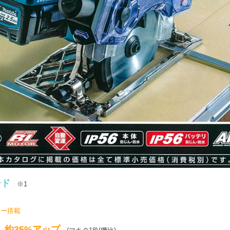
ード
※1
!
ター搭載
約35%アップ