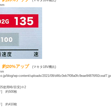
]
(マキタ18V機比)
mm
約20%アップ
]
(マキタ18V機比)
mm
o.jp/blog/wp-content/uploads/2021/08/d46c0eb7f08a0fc9eae94876f92ceaf7.jp
25使用時/目安)※2
ド]
約500枚
]
約410枚