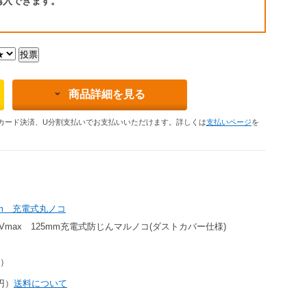
購入できます。
商品詳細を見る
カード決済、U分割支払いでお支払いいただけます。詳しくは
支払いページ
を
mm 充電式丸ノコ
40Vmax 125mm充電式防じんマルノコ(ダストカバー仕様)
円）
0円）
送料について