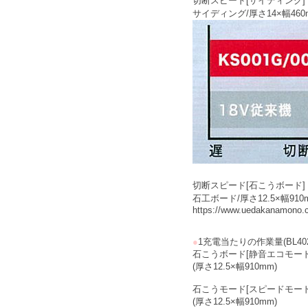
切断スピード[サイディング
サイディング/厚さ14×幅460
切断スピード[石こうボード
石工ボード/厚さ12.5×幅910
https://www.uedakanamono.c
●
1充電当たりの作業量(BL40
石こうボード[静音エコモー
(厚さ12.5×幅910mm)
石こうモード[スピードモード
(厚さ12.5×幅910mm)