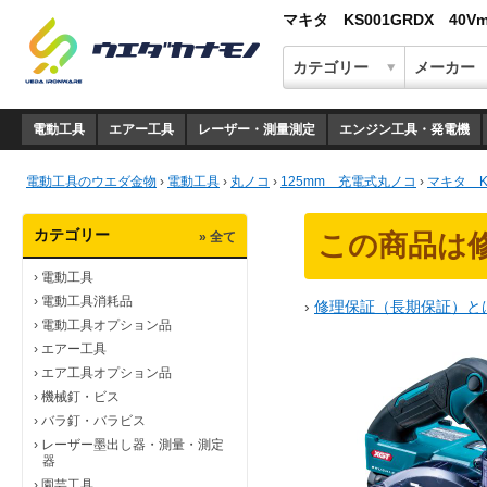
マキタ KS001GRDX 40
電動工具
エアー工具
レーザー・測量測定
エンジン工具・発電機
電動工具のウエダ金物
›
電動工具
›
丸ノコ
›
125mm 充電式丸ノコ
›
マキタ K
カテゴリー
» 全て
この商品は
›
電動工具
›
電動工具消耗品
›
修理保証（長期保証）と
›
電動工具オプション品
›
エアー工具
›
エア工具オプション品
›
機械釘・ビス
›
バラ釘・バラビス
›
レーザー墨出し器・測量・測定
器
›
園芸工具