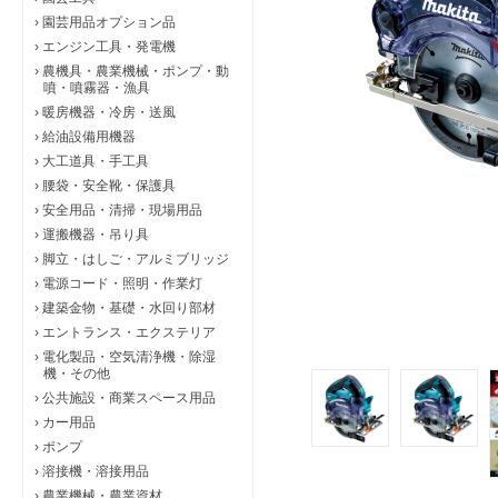
›
園芸用品オプション品
›
エンジン工具・発電機
›
農機具・農業機械・ポンプ・動
噴・噴霧器・漁具
›
暖房機器・冷房・送風
›
給油設備用機器
›
大工道具・手工具
›
腰袋・安全靴・保護具
›
安全用品・清掃・現場用品
›
運搬機器・吊り具
›
脚立・はしご・アルミブリッジ
›
電源コード・照明・作業灯
›
建築金物・基礎・水回り部材
›
エントランス・エクステリア
›
電化製品・空気清浄機・除湿
機・その他
›
公共施設・商業スペース用品
›
カー用品
›
ポンプ
›
溶接機・溶接用品
›
農業機械・農業資材