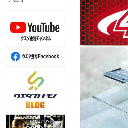
›
TAKAGI