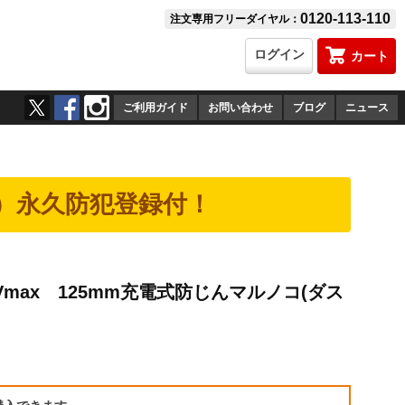
0120-113-110
注文専用フリーダイヤル：
ログイン
カート
ご利用ガイド
お問い合わせ
ブログ
ニュース
）永久防犯登録付！
0Vmax 125mm充電式防じんマルノコ(ダス
）