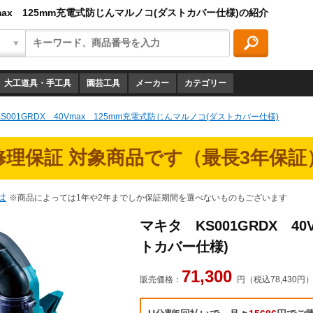
Vmax 125mm充電式防じんマルノコ(ダストカバー仕様)の紹介
大工道具・手工具
園芸工具
メーカー
カテゴリー
S001GRDX 40Vmax 125mm充電式防じんマルノコ(ダストカバー仕様)
修理保証 対象商品です（最長3年保証
は
※商品によっては1年や2年までしか保証期間を選べないものもございます
マキタ KS001GRDX 4
トカバー仕様)
71,300
販売価格：
円（税込78,430円