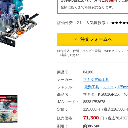
U分割5回払いで、月々
15686
円でご
金額はあくまでも目安になります。
評価件数：21
人気度投票：
注文フォームへ
銀行振込、代引、コンビニ決済、WEBクレジット
ご確認ください。
商品ID：
84180
メーカー：
マキタ電動工具
ジャンル：
電動工具
›
丸ノコ
›
125
商品名：
マキタ KS001GRDX 
JANコード：
88381753678
定価：
115,000円（税込126,500
71,300
販売価格：
円（税込78,43
割引：
約38
％OFF