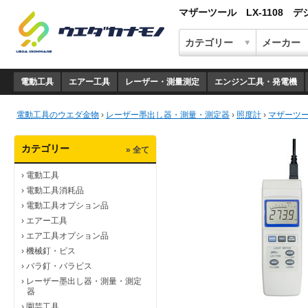
マザーツール LX-1108 
電動工具
エアー工具
レーザー・測量測定
エンジン工具・発電機
電動工具のウエダ金物
›
レーザー墨出し器・測量・測定器
›
照度計
›
マザーツー
カテゴリー
» 全て
›
電動工具
›
電動工具消耗品
›
電動工具オプション品
›
エアー工具
›
エア工具オプション品
›
機械釘・ビス
›
バラ釘・バラビス
›
レーザー墨出し器・測量・測定
器
›
園芸工具