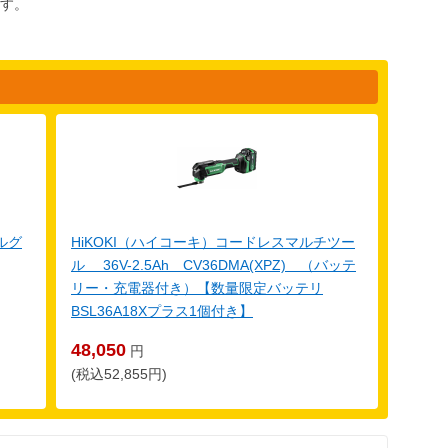
す。
ルグ
HiKOKI（ハイコーキ）コードレスマルチツー
ル 36V-2.5Ah CV36DMA(XPZ) （バッテ
リー・充電器付き）【数量限定バッテリ
BSL36A18Xプラス1個付き】
48,050
円
(税込52,855円)