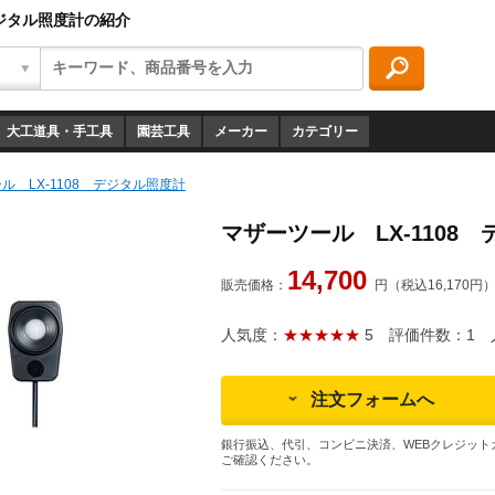
デジタル照度計の紹介
大工道具・手工具
園芸工具
メーカー
カテゴリー
ル LX-1108 デジタル照度計
マザーツール LX-1108
14,700
販売価格：
円（税込16,170円
人気度：
★★★★★
5
評価件数：1
人
注文フォームへ
銀行振込、代引、コンビニ決済、WEBクレジット
ご確認ください。