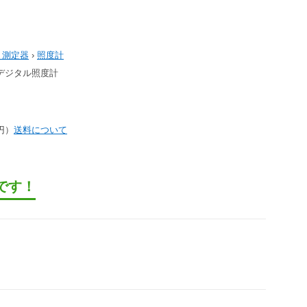
・測定器
›
照度計
 デジタル照度計
0円）
送料について
です！