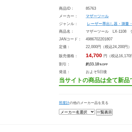
商品ID：
85763
メーカー：
マザーツール
ジャンル：
レーザー墨出し器・測量
商品名：
マザーツール LX-1108
JANコード：
4986702201807
定価：
22,000円（税込24,200円）
14,700
販売価格：
円（税込16,17
割引：
約33.18
％OFF
発送：
およそ5日後
当サイトの商品は全て新品
照度計
の他のメーカー品を見る