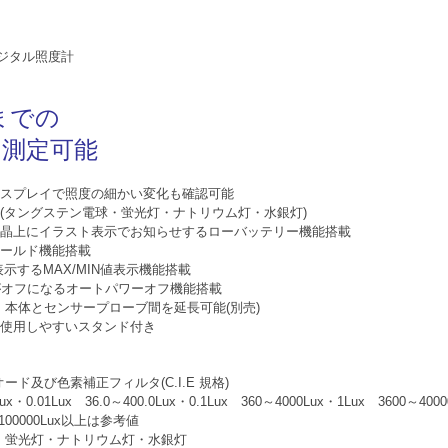
デジタル照度計
xまでの
を測定可能
スプレイで照度の細かい変化も確認可能
(タングステン電球・蛍光灯・ナトリウム灯・水銀灯)
晶上にイラスト表示でお知らせするローバッテリー機能搭載
ールド機能搭載
示するMAX/MIN値表示機能搭載
がオフになるオートパワーオフ機能搭載
、本体とセンサープローブ間を延長可能(別売)
使用しやすいスタンド付き
ド及び色素補正フィルタ(C.I.E 規格)
0.01Lux 36.0～400.0Lux・0.1Lux 360～4000Lux・1Lux 3600～40000
 ※100000Lux以上は参考値
・蛍光灯・ナトリウム灯・水銀灯