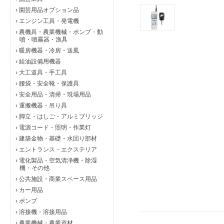
›
園芸用品オプション品
›
エンジン工具・発電機
›
農機具・農業機械・ポンプ・動
噴・噴霧器・漁具
›
暖房機器・冷房・送風
›
給油設備用機器
›
大工道具・手工具
›
腰袋・安全靴・保護具
›
安全用品・清掃・現場用品
›
運搬機器・吊り具
›
脚立・はしご・アルミブリッジ
›
電源コード・照明・作業灯
›
建築金物・基礎・水回り部材
›
エントランス・エクステリア
›
電化製品・空気清浄機・除湿
機・その他
›
公共施設・商業スペース用品
›
カー用品
›
ポンプ
›
溶接機・溶接用品
›
農業機械・農業資材