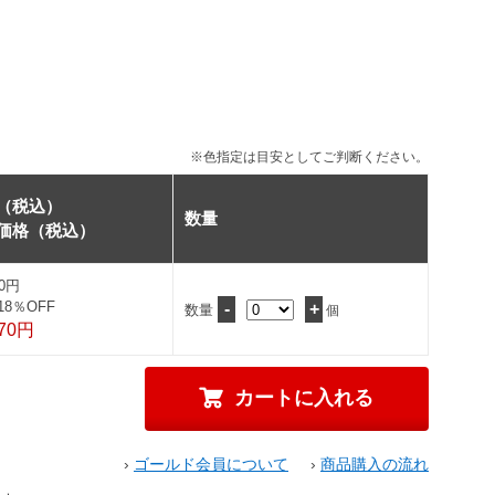
※色指定は目安としてご判断ください。
（税込）
数量
価格（税込）
00円
18％OFF
-
+
数量
個
170円
›
ゴールド会員について
›
商品購入の流れ