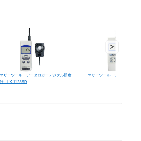
マザーツール データロガーデジタル照度
マザーツール デジタル照度計 L
計 LX-1128SD