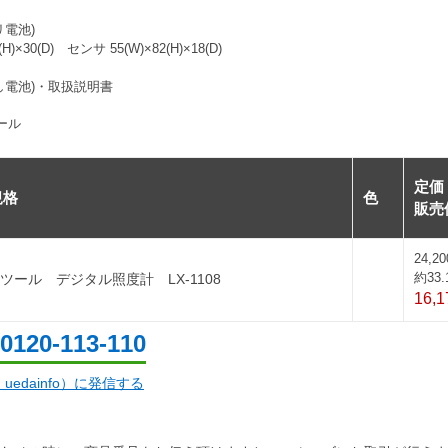
リ電池)
H)×30(D) センサ 55(W)×82(H)×18(D)
試し電池)・取扱説明書
ツール
定価
規格
色
販売
24,2
約33.
ツール デジタル照度計 LX-1108
16,
0120-113-110
d：uedainfo）に発信する