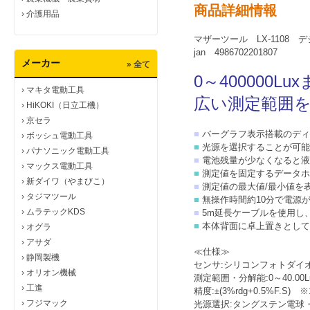
商品詳細情報
›
介護用品
マザーツール LX-1108 
jan 4986702201807
メーカー
» 全て
0～400000Lu
›
マキタ電動工具
広い測定範囲
›
HiKOKI（日立工機）
›
京セラ
■
バーグラフ表示搭載のディ
›
ボッシュ電動工具
■
光源を選択することが可能
›
パナソニック電動工具
■
電池残量が少なくなると液
›
マックス電動工具
■
測定値を固定するデータホ
›
新ダイワ（やまびこ）
■
測定値の最大値/最小値を表
›
タジマツール
■
無操作時間約10分で電源
›
ムラテックKDS
■
5m延長ケーブルを使用し
■
本体背面に卓上置きとして
›
オグラ
›
アサダ
≪仕様≫
›
静岡製機
センサ:シリコンフォトダイオー
›
オリオン機械
測定範囲・分解能:0～40.00Lux・
›
工進
精度:±(3%rdg+0.5%F.S)
›
フジマック
光源選択:タングステン電球