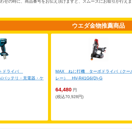
わせの時に、商品番号をお伝え頂けますと、スムーズにお取引が行えま
ウエダ金物推薦商品
クトドライバ
MAX ねじ打機 ターボドライバ（クー
体のみ/バッテリ・充電器・ケ
レー） HV-R41G6(D)-G
64,480
円
(税込70,928円)