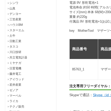
電源:9V 形乾電池×1
›
シンワ
電池寿命:約50 時間( アルカ
›
山真
サイズ(mm):本体 68(W)×200(
›
デンヨー
重量:約220g
›
三笠産業
付属品:9V 形乾電池×1(お
›
ハウスBM
›
スターエム
key MotherTool マザー
›
土牛
›
日動工業
›
タスコ
商品番号
商品
›
川口技研
›
共立電気計器
›
ミヤナガ
›
日置電機
マザー
85763_1
›
藤井電工
›
アイウッド
›
若井産業
注文専用フリーダイヤル：
›
ゼノア
Skypeで通話：
Skype（i
›
マーベル
›
ライカ
›
テクノ販売