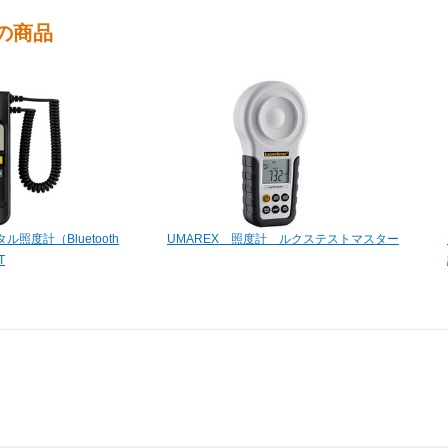
の商品
照度計（Bluetooth
UMAREX 照度計 ルクステストマスター
T