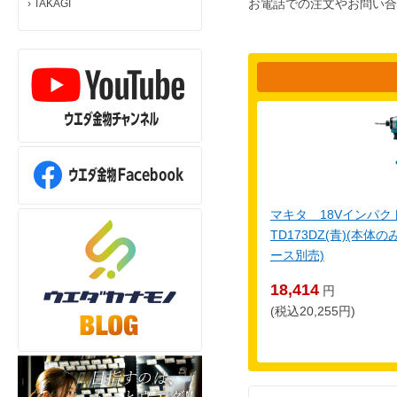
お電話での注文やお問い合
›
TAKAGI
マキタ 18Vインパ
TD173DZ(青)(本
ース別売)
18,414
円
(税込20,255円)