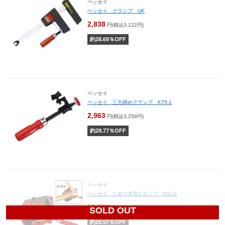
ベッセイ
ベッセイ クランプ UK
2,838
円(税込3,122円)
約
28.69
％OFF
ベッセイ
ベッセイ 三方締めクランプ KT5-1
2,963
円(税込3,259円)
約
28.77
％OFF
ベッセイ
ベッセイ とめつぎ用クランプ GS-11
19,800
円(税込21,780円)
SOLD OUT
約
28.57
％OFF