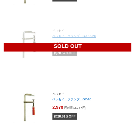
ベッセイ
ベッセイ クランプ G-16Z-2K
4,050
円(税込4,455円)
SOLD OUT
約
28.57
％OFF
ベッセイ
ベッセイ クランプ GZ-10
2,970
円(税込3,267円)
約
28.61
％OFF