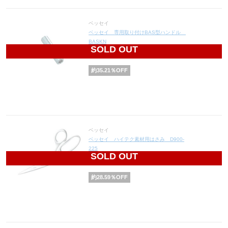
ベッセイ
ベッセイ 専用取り付けBAS型ハンドル
BASKN
SOLD OUT
4,600
円(税込5,060円)
約
35.21
％OFF
ベッセイ
ベッセイ ハイテク素材用はさみ D900-
225
SOLD OUT
10,790
円(税込11,869円)
約
28.59
％OFF