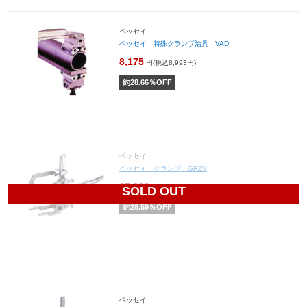
ベッセイ
ベッセイ 特殊クランプ治具 VAD
8,175
円(税込8,993円)
約
28.66
％OFF
ベッセイ
ベッセイ クランプ GRZV
17,338
円(税込19,072円)
SOLD OUT
約
28.59
％OFF
ベッセイ