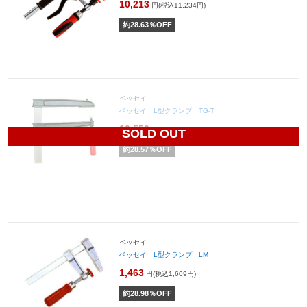
10,213
円(税込11,234円)
約
28.63
％OFF
ベッセイ
ベッセイ L型クランプ TG-T
10,550
円(税込11,605円)
SOLD OUT
約
28.57
％OFF
ベッセイ
ベッセイ L型クランプ LM
1,463
円(税込1,609円)
約
28.98
％OFF