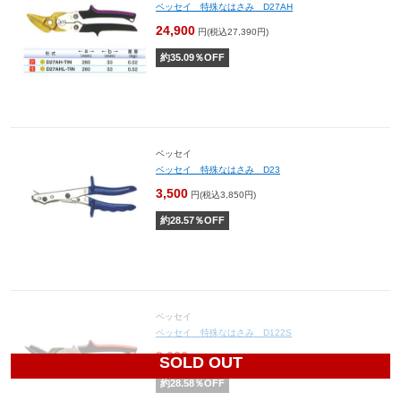
ベッセイ 特殊なはさみ D27AH
24,900
円(税込27,390円)
約
35.09
％OFF
ベッセイ
ベッセイ 特殊なはさみ D23
3,500
円(税込3,850円)
約
28.57
％OFF
ベッセイ
ベッセイ 特殊なはさみ D122S
8,220
円(税込9,042円)
SOLD OUT
約
28.58
％OFF