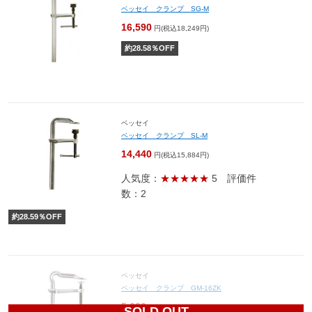
ベッセイ クランプ SG-M
16,590
円(税込18,249円)
約
28.58
％OFF
ベッセイ
ベッセイ クランプ SL-M
14,440
円(税込15,884円)
人気度：
★★★★★
5
評価件
数：2
約
28.59
％OFF
ベッセイ
ベッセイ クランプ GM-16ZK
5,680
円(税込6,248円)
SOLD OUT