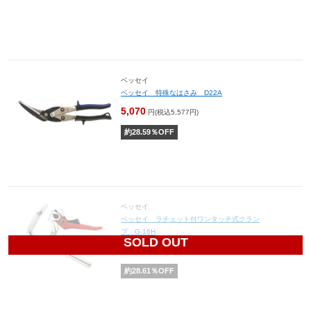
ベッセイ
ベッセイ 特殊なはさみ D22A
5,070
円(税込5,577円)
約
28.59
％OFF
ベッセイ
ベッセイ ラチェット付ワンタッチ式クラン
プ G-16H
SOLD OUT
9,430
円(税込10,373円)
約
28.61
％OFF