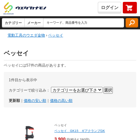
ログイン
電動工具のウエダ金物
›
ベッセイ
ベッセイ
ベッセイには57件の商品があります。
1件目から表示中
カテゴリーで絞り込み：
更新順
｜
価格の安い順
｜
価格の高い順
ベッセイ
ベッセイ GK15 ギアクランプGK
3,900
円(税込4,290円)