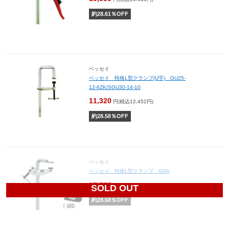
約
28.61
％OFF
ベッセイ
ベッセイ 特殊L型クランプ(U字) GU25-
12-6ZK/SGU30-14-10
11,320
円(税込12,452円)
約
28.58
％OFF
ベッセイ
ベッセイ 特殊L型クランプ GRA
17,790
円(税込19,569円)
SOLD OUT
約
28.58
％OFF