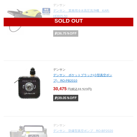
デンサン
デンサン 業務用冷水高圧洗浄機 KAR-
HD605-50
SOLD OUT
115,120
円(税込126,632円)
約
36.75
％OFF
デンサン
デンサン ポケットブラック(小型真空ポン
プ) RO-PB2010
30,475
円(税込33,523円)
約
39.05
％OFF
デンサン
デンサン 防爆型真空ポンプ RO-BP2020