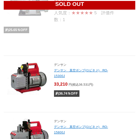
80,000
円(税込88,000円)
SOLD OUT
人気度：
★★★★★
5
評価件
数：1
約
25.65
％OFF
デンサン
デンサン 真空ポンプ(ロビネァ) RO-
15300J
33,210
円(税込36,531円)
約
36.74
％OFF
デンサン
デンサン 真空ポンプ(ロビネァ) RO-
15800J