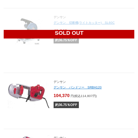
デンサン
デンサン 切断機(ライトカッター) SL60C
41,240
円(税込45,364円)
SOLD OUT
約
36.75
％OFF
デンサン
デンサン バンドソー SRBH120
104,370
円(税込114,807円)
約
36.75
％OFF
デンサン