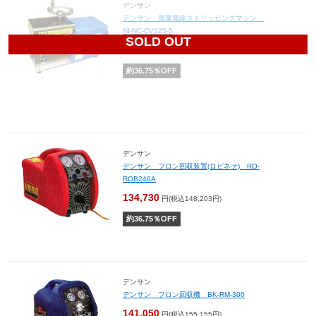
デンサン
デンサン 廃棄電線ストリッピングマシン
NI-NC-CV325-5
SOLD OUT
606,190
円(税込666,809円)
約
36.75
％OFF
デンサン
デンサン フロン回収装置(ロビネァ) RO-
ROB246A
134,730
円(税込148,203円)
約
36.75
％OFF
デンサン
デンサン フロン回収機 BK-RM-300
141,050
円(税込155,155円)