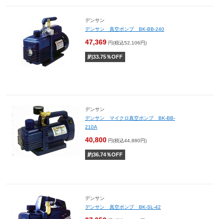
デンサン
デンサン 真空ポンプ BK-BB-240
47,369
円(税込52,106円)
約
33.75
％OFF
デンサン
デンサン マイクロ真空ポンプ BK-BB-
210A
40,800
円(税込44,880円)
約
36.74
％OFF
デンサン
デンサン 真空ポンプ BK-SL-42