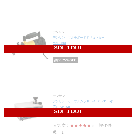
デンサン
デンサン マルチボードドリカッター
MBD-100
SOLD OUT
20,240
円(税込22,264円)
約
36.75
％OFF
デンサン
デンサン ケーブルムッキー(Ф5.0〜31.0対
応) KM-325
SOLD OUT
277,040
円(税込304,744円)
人気度：
★★★★★
5
評価件
数：1