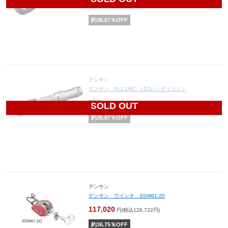
950
円(税込1,045円)
約
36.67
％OFF
デンサン
デンサン PLZ-1RC LEDハンディライト
950
円(税込1,045円)
SOLD OUT
約
36.67
％OFF
デンサン
デンサン ウインチ SSW61-20
117,020
円(税込128,722円)
約
36.75
％OFF