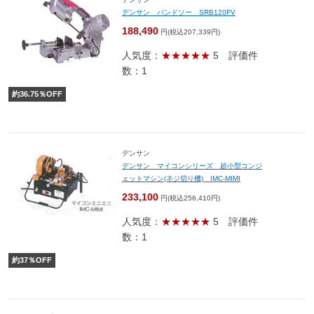
デンサン バンドソー SRB120FV
188,490
円(税込207,339円)
人気度：
★★★★★
5
評価件
数：1
約
36.75
％OFF
デンサン
デンサン マイコンシリーズ 超小型コンジ
ェットマシン(ネジ切り機) IMC-MIMI
233,100
円(税込256,410円)
人気度：
★★★★★
5
評価件
数：1
約
37
％OFF