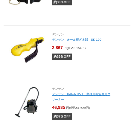
約
39
％OFF
デンサン
デンサン オール研ぎ太郎 SK-100
2,867
円(税込3,154円)
約
39
％OFF
デンサン
デンサン KAR-NT271 業務用乾湿両用ク
リーナー
46,935
円(税込51,629円)
約
37
％OFF