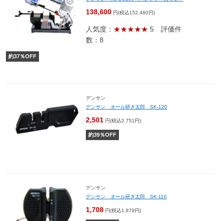
138,600
円(税込152,460円)
人気度：
★★★★★
5
評価件
数：8
約
37
％OFF
デンサン
デンサン オール研ぎ太郎 SK-120
2,501
円(税込2,751円)
約
39
％OFF
デンサン
デンサン オール研ぎ太郎 SK-110
1,708
円(税込1,879円)