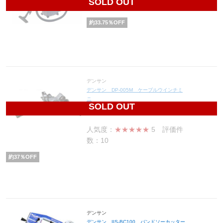
SOLD OUT
10,468
円(税込11,515円)
約
33.75
％OFF
デンサン
デンサン DP-005M ケーブルウインチミ
ニ
SOLD OUT
195,300
円(税込214,830円)
人気度：
★★★★★
5
評価件
数：10
約
37
％OFF
デンサン
デンサン IIS-BC100 バンドソーカッター