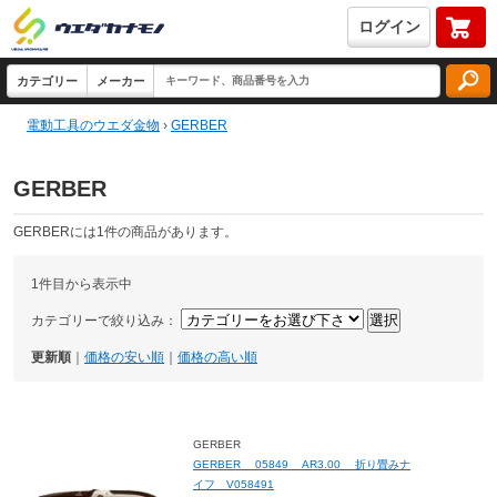
ログイン
電動工具のウエダ金物
›
GERBER
GERBER
GERBERには1件の商品があります。
1件目から表示中
カテゴリーで絞り込み：
更新順
｜
価格の安い順
｜
価格の高い順
GERBER
GERBER 05849 AR3.00 折り畳みナ
イフ V058491