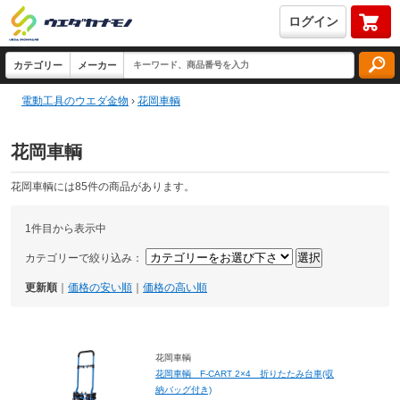
ログイン
電動工具のウエダ金物
›
花岡車輌
花岡車輌
花岡車輌には85件の商品があります。
1件目から表示中
カテゴリーで絞り込み：
更新順
｜
価格の安い順
｜
価格の高い順
花岡車輌
花岡車輌 F-CART 2×4 折りたたみ台車(収
納バッグ付き)