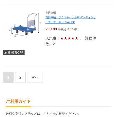
花岡車輌
花岡車輌 プラスチック台車/ダンディシリ
ーズ エース UPA-LSC
20,189
円(税込22,208円)
人気度：
★★★★★
5
評価件
数：2
約
38.82
％OFF
1
2
次へ
ご利用ガイド
送料や支払い方法などは、こちらをご確認ください。