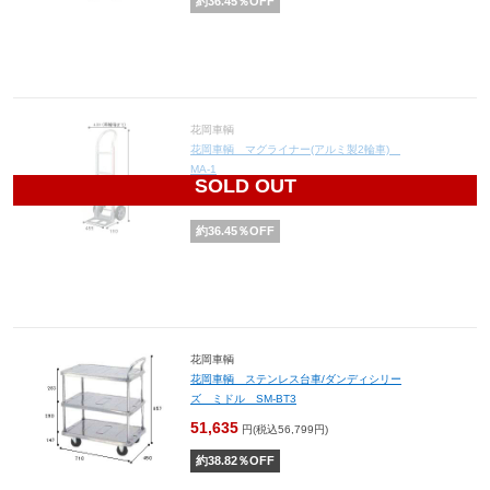
約
36.45
％OFF
花岡車輌
花岡車輌 マグライナー(アルミ製2輪車)
MA-1
SOLD OUT
25,992
円(税込28,591円)
約
36.45
％OFF
花岡車輌
花岡車輌 ステンレス台車/ダンディシリー
ズ ミドル SM-BT3
51,635
円(税込56,799円)
約
38.82
％OFF