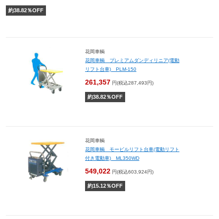
約
38.82
％OFF
花岡車輌
花岡車輌 プレミアムダンディリニア(電動
リフト台車) PLM-150
261,357
円(税込287,493円)
約
38.82
％OFF
花岡車輌
花岡車輌 モービルリフト台車(電動リフト
付き電動車) ML350WD
549,022
円(税込603,924円)
約
15.12
％OFF