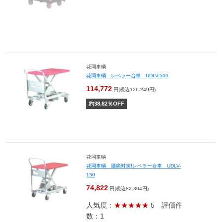
花岡車輌
花岡車輌 レベラー台車 UDLV-500
114,772
円(税込126,249円)
約
38.82
％OFF
花岡車輌
花岡車輌 腰痛対策!レベラー台車 UDLV-
150
74,822
円(税込82,304円)
人気度：
★★★★★
5
評価件
数：1