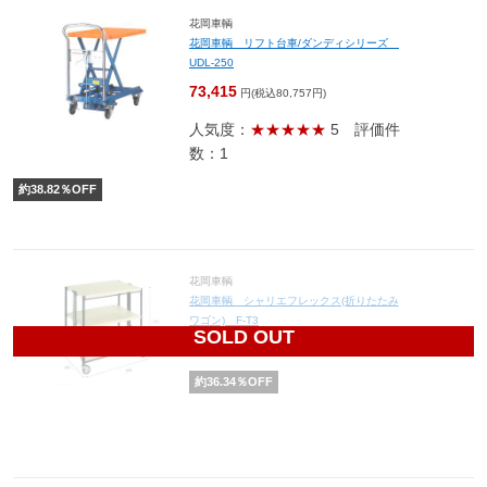
花岡車輌
花岡車輌 リフト台車/ダンディシリーズ
UDL-250
73,415
円(税込80,757円)
人気度：
★★★★★
5
評価件
数：1
約
38.82
％OFF
花岡車輌
花岡車輌 シャリエフレックス(折りたたみ
ワゴン) F-T3
SOLD OUT
22,345
円(税込24,580円)
約
36.34
％OFF