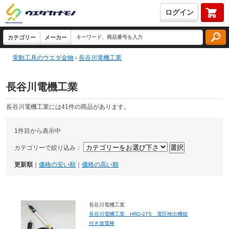
ログイン
電動工具のウエダ金物
›
長谷川電機工業
長谷川電機工業
長谷川電機工業には41件の商品があります。
1件目から表示中
カテゴリーで絞り込み：
更新順
｜
価格の安い順
｜
価格の高い順
長谷川電機工業
長谷川電機工業 HRD-27S 電圧検出機能
付き放電棒