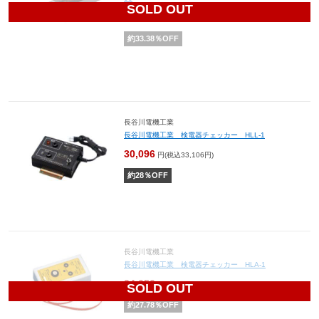
SOLD OUT
48,135
円(税込52,949円)
約
33.38
％OFF
長谷川電機工業
長谷川電機工業 検電器チェッカー HLL-1
30,096
円(税込33,106円)
約
28
％OFF
長谷川電機工業
長谷川電機工業 検電器チェッカー HLA-1
24,050
円(税込26,455円)
SOLD OUT
約
27.78
％OFF