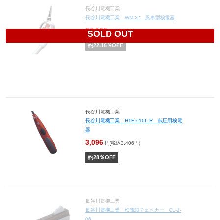
長谷川電機工業
長谷川電機工業 WM-22 風車型検電器
67,100
円(税込73,810円)
SOLD OUT
約
22.16
％OFF
長谷川電機工業
長谷川電機工業 HTE-610L-R 低圧用検電
器
3,096
円(税込3,406円)
約
28
％OFF
長谷川電機工業
長谷川電機工業 検電器チェッカー CL-1-
06