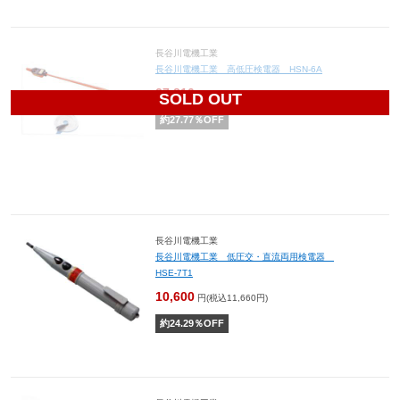
長谷川電機工業
長谷川電機工業 高低圧検電器 HSN-6A
27,810
円(税込30,591円)
SOLD OUT
約
27.77
％OFF
長谷川電機工業
長谷川電機工業 低圧交・直流両用検電器
HSE-7T1
10,600
円(税込11,660円)
約
24.29
％OFF