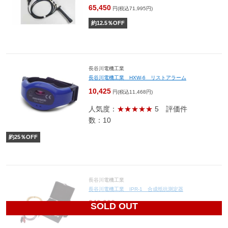
65,450
円(税込71,995円)
約
12.5
％OFF
長谷川電機工業
長谷川電機工業 HXW-6 リストアラーム
10,425
円(税込11,468円)
人気度：
★★★★★
5
評価件
数：10
約
25
％OFF
長谷川電機工業
長谷川電機工業 IPR-1 合成抵抗測定器
240,000
円(税込264,000円)
SOLD OUT