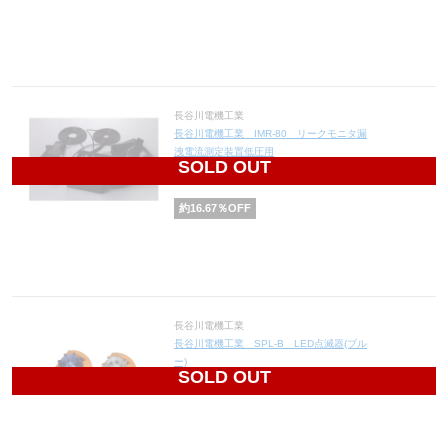
長谷川電機工業
長谷川電機工業 IMR-80 リークモニタ漏
洩電流測定装置低圧用
SOLD OUT
162,500
円(税込178,750円)
約
16.67
％OFF
長谷川電機工業
長谷川電機工業 SPL-B LED点滅器(ブル
ー)
SOLD OUT
2,900
円(税込3,190円)