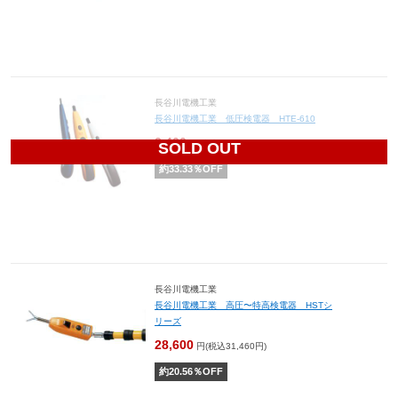
長谷川電機工業
長谷川電機工業 低圧検電器 HTE-610
2,400
円(税込2,640円)
SOLD OUT
約
33.33
％OFF
長谷川電機工業
長谷川電機工業 高圧〜特高検電器 HSTシ
リーズ
28,600
円(税込31,460円)
約
20.56
％OFF