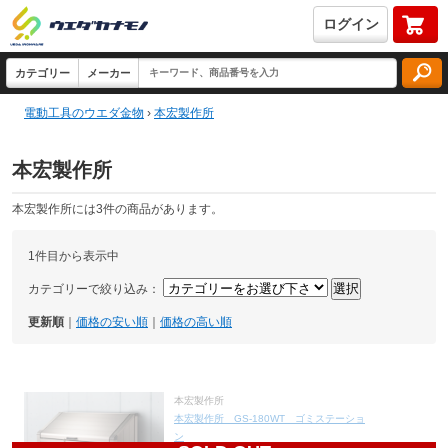
ログイン
電動工具のウエダ金物
›
本宏製作所
本宏製作所
本宏製作所には3件の商品があります。
1件目から表示中
カテゴリーで絞り込み：
更新順
｜
価格の安い順
｜
価格の高い順
本宏製作所
本宏製作所 GS-180WT ゴミステーショ
ン