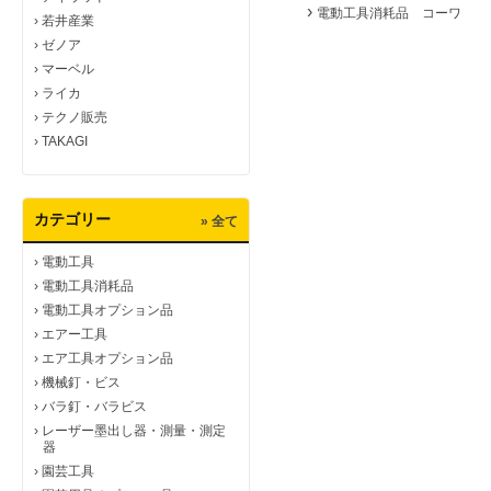
›
電動工具消耗品 コーワ
›
若井産業
›
ゼノア
›
マーベル
›
ライカ
›
テクノ販売
›
TAKAGI
カテゴリー
» 全て
›
電動工具
›
電動工具消耗品
›
電動工具オプション品
›
エアー工具
›
エア工具オプション品
›
機械釘・ビス
›
バラ釘・バラビス
›
レーザー墨出し器・測量・測定
器
›
園芸工具