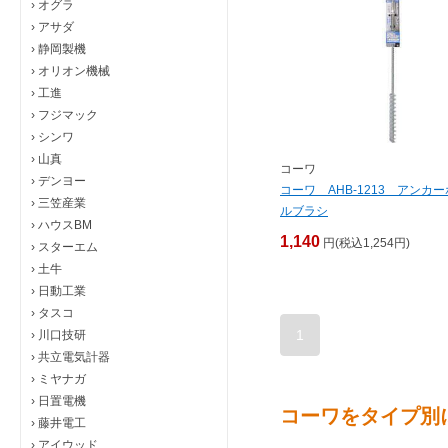
›
オグラ
›
アサダ
›
静岡製機
›
オリオン機械
›
工進
›
フジマック
›
シンワ
›
山真
コーワ
›
デンヨー
コーワ AHB-1213 アンカ
›
三笠産業
ルブラシ
›
ハウスBM
1,140
円(税込1,254円)
›
スターエム
›
土牛
›
日動工業
›
タスコ
1
›
川口技研
›
共立電気計器
›
ミヤナガ
›
日置電機
コーワをタイプ別
›
藤井電工
›
アイウッド