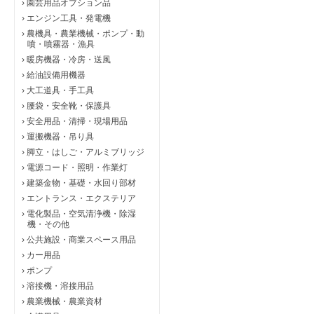
›
園芸用品オプション品
›
エンジン工具・発電機
›
農機具・農業機械・ポンプ・動
噴・噴霧器・漁具
›
暖房機器・冷房・送風
›
給油設備用機器
›
大工道具・手工具
›
腰袋・安全靴・保護具
›
安全用品・清掃・現場用品
›
運搬機器・吊り具
›
脚立・はしご・アルミブリッジ
›
電源コード・照明・作業灯
›
建築金物・基礎・水回り部材
›
エントランス・エクステリア
›
電化製品・空気清浄機・除湿
機・その他
›
公共施設・商業スペース用品
›
カー用品
›
ポンプ
›
溶接機・溶接用品
›
農業機械・農業資材