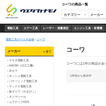
コーワの商品一覧
電動工具
エアー工具
レーザー・測量測定
エンジン工具・発電機
電動工具のウエダ金物
›
コーワ
コーワ
メーカー
» 全て
›
マキタ電動工具
コーワには1件の商品があ
›
HiKOKI（日立工機）
›
京セラ
1件目から表示中
›
ボッシュ電動工具
›
パナソニック電動工具
›
マックス電動工具
›
新ダイワ（やまびこ）
›
タジマツール
›
ムラテックKDS