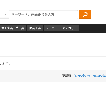
大工道具・手工具
園芸工具
メーカー
カテゴリー
ります。
更新順
｜
価格の安い順
｜
価格の高