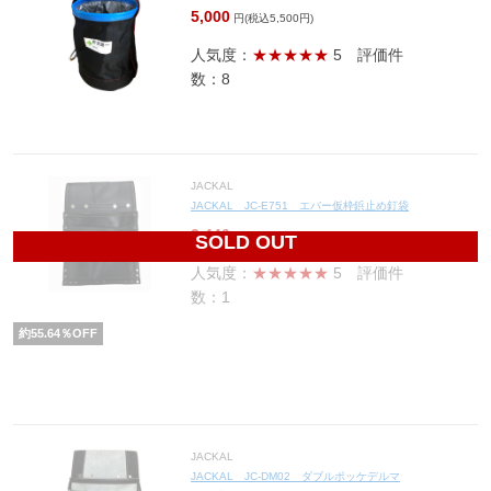
5,000
円(税込5,500円)
人気度：
★★★★★
5
評価件
数：8
JACKAL
JACKAL JC-E751 エバー仮枠鋲止め釘袋
2,440
円(税込2,684円)
SOLD OUT
人気度：
★★★★★
5
評価件
数：1
約
55.64
％OFF
JACKAL
JACKAL JC-DM02 ダブルポッケデルマ