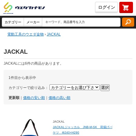
ログイン
電動工具のウエダ金物
›
JACKAL
JACKAL
JACKALには6件の商品があります。
1件目から表示中
カテゴリーで絞り込み：
更新順
｜
価格の安い順
｜
価格の高い順
JACKAL
JACKALジャッカル JNB-M-SK 荷揚げバ
ケツ Φ240×H290