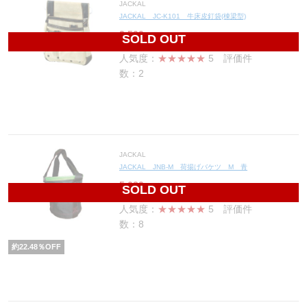
JACKAL
JACKAL JC-K101 牛床皮釘袋(棟梁型)
2,500
円(税込2,750円)
SOLD OUT
人気度：
★★★★★
5
評価件
数：2
JACKAL
JACKAL JNB-M 荷揚げバケツ M 青
5,620
円(税込6,182円)
SOLD OUT
人気度：
★★★★★
5
評価件
数：8
約
22.48
％OFF