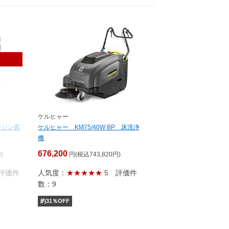
ケルヒャー
ンジン高
ケルヒャー KM75/40W BP 床洗浄
機
676,200
)
円(税込743,820円)
評価件
人気度：
★★★★★
5
評価件
数：9
約
31
％OFF