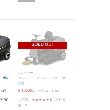
SOLD OUT
ケルヒャー
D 床洗
ケルヒャー KM100/100R BP 床洗
浄機
3,105,000
00円)
円(税込3,415,500円)
評価件
人気度：
★★★★★
5
評価件
数：9