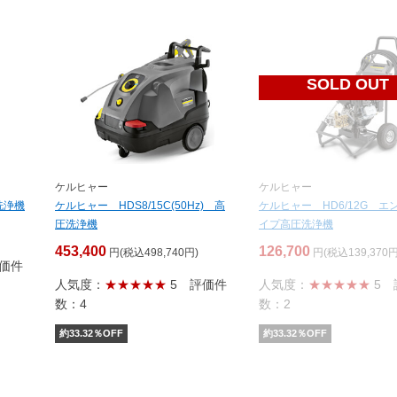
SOLD OUT
ケルヒャー
ケルヒャー
洗浄機
ケルヒャー HDS8/15C(50Hz) 高
ケルヒャー HD6/12G エ
圧洗浄機
イプ高圧洗浄機
453,400
126,700
円(税込498,740円)
円(税込139,370円
価件
人気度：
★★★★★
5
評価件
人気度：
★★★★★
5
数：4
数：2
約
33.32
％OFF
約
33.32
％OFF