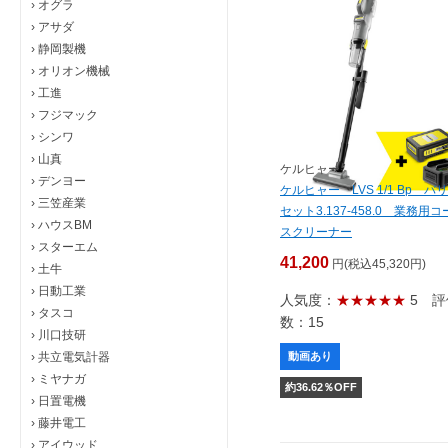
›
オグラ
›
アサダ
›
静岡製機
›
オリオン機械
›
工進
›
フジマック
›
シンワ
›
山真
ケルヒャー
›
デンヨー
ケルヒャー LVS 1/1 Bp バ
›
三笠産業
セット3.137-458.0 業務用
›
ハウスBM
スクリーナー
›
スターエム
41,200
円(税込45,320円)
›
土牛
›
日動工業
人気度：
★★★★★
5
評
›
タスコ
数：15
›
川口技研
›
共立電気計器
動画あり
›
ミヤナガ
約
36.62
％OFF
›
日置電機
›
藤井電工
›
アイウッド