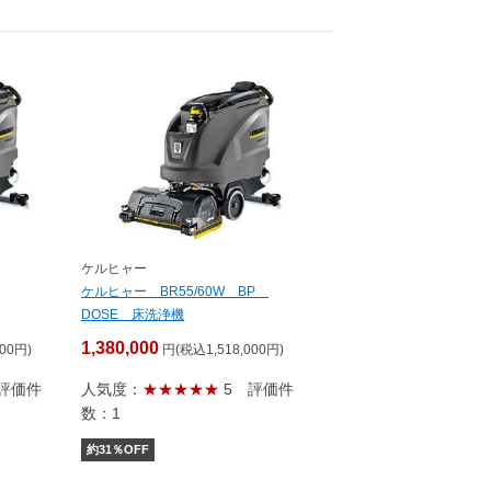
ケルヒャー
ケルヒャー BR55/60W BP
DOSE 床洗浄機
1,380,000
00円)
円(税込1,518,000円)
評価件
人気度：
★★★★★
5
評価件
数：1
約
31
％OFF