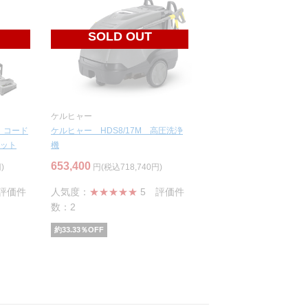
SOLD OUT
ケルヒャー
p コード
ケルヒャー HDS8/17M 高圧洗浄
ット
機
653,400
)
円(税込718,740円)
評価件
人気度：
★★★★★
5
評価件
数：2
約
33.33
％OFF