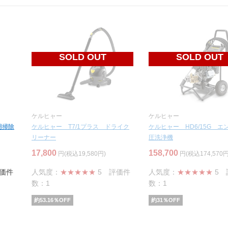
SOLD OUT
SOLD OUT
ケルヒャー
ケルヒャー
用掃除
ケルヒャー T7/1プラス ドライク
ケルヒャー HD6/15G エ
リーナー
圧洗浄機
17,800
158,700
円(税込19,580円)
円(税込174,570円
価件
人気度：
★★★★★
5
評価件
人気度：
★★★★★
5
数：1
数：1
約
53.16
％OFF
約
31
％OFF