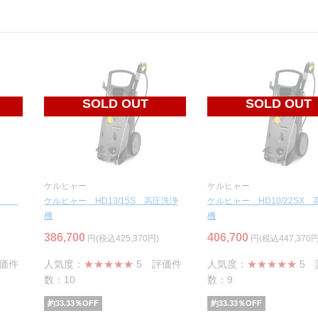
SOLD OUT
SOLD OUT
ケルヒャー
ケルヒャー
OOD
ケルヒャー HD13/15S 高圧洗浄
ケルヒャー HD10/22SX
機
機
386,700
406,700
円(税込425,370円)
円(税込447,370円
価件
人気度：
★★★★★
5
評価件
人気度：
★★★★★
5
数：10
数：9
約
33.33
％OFF
約
33.33
％OFF