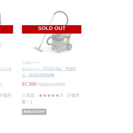
SOLD OUT
ケルヒャー
ンジンタ
ケルヒャー NT30/1Tact 帯電防
止 乾湿両用掃除機
67,300
)
円(税込74,030円)
評価件
人気度：
★★★★★
5
評価件
数：1
約
38.82
％OFF