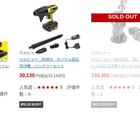
SOLD OUT
ケルヒャー
ケルヒャー
リュー
ケルヒャー KHB 6 モバイル高圧
ケルヒャー HD4/11C B
コードレ
洗浄機 バッテリーセット
レス高圧洗浄機スターターセ
30,130
193,400
円(税込33,143円)
円(税込212,740円
人気度：
★★★★★
5
評価件
人気度：
★★★★★
5
価件
数：6
数：3
約
5.55
％OFF
約
33.31
％OFF