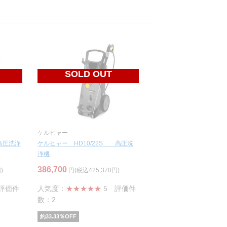
SOLD OUT
ケルヒャー
 高圧洗浄
ケルヒャー HD10/22S 高圧洗
浄機
386,700
)
円(税込425,370円)
評価件
人気度：
★★★★★
5
評価件
数：2
約
33.33
％OFF