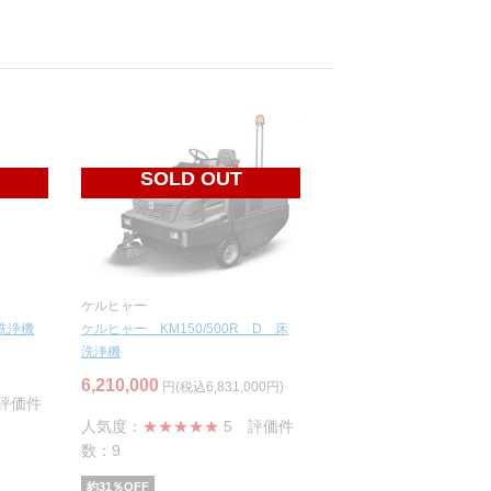
SOLD OUT
ケルヒャー
洗浄機
ケルヒャー KM150/500R D 床
洗浄機
6,210,000
円(税込6,831,000円)
評価件
人気度：
★★★★★
5
評価件
数：9
約
31
％OFF