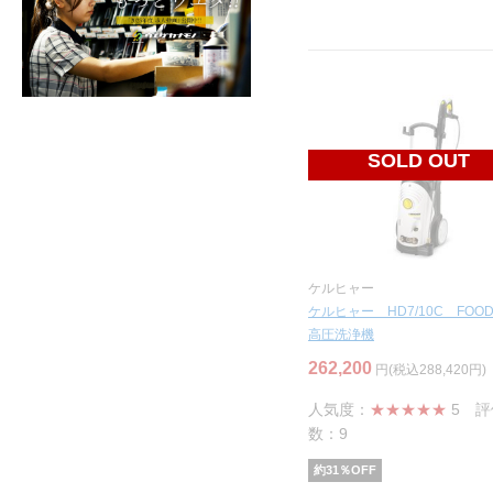
SOLD OUT
ケルヒャー
ケルヒャー HD7/10C F
高圧洗浄機
262,200
円(税込288,420円)
人気度：
★★★★★
5
評
数：9
約
31
％OFF