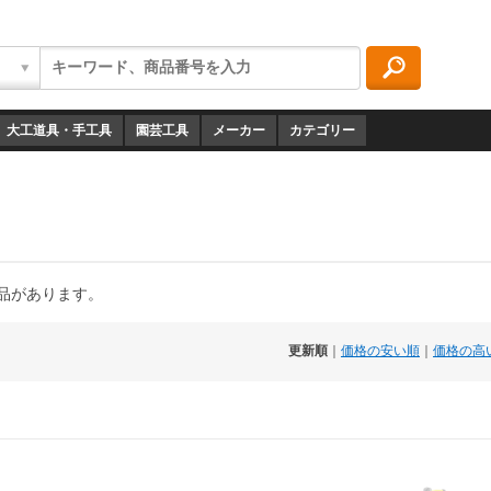
大工道具・手工具
園芸工具
メーカー
カテゴリー
商品があります。
更新順
｜
価格の安い順
｜
価格の高