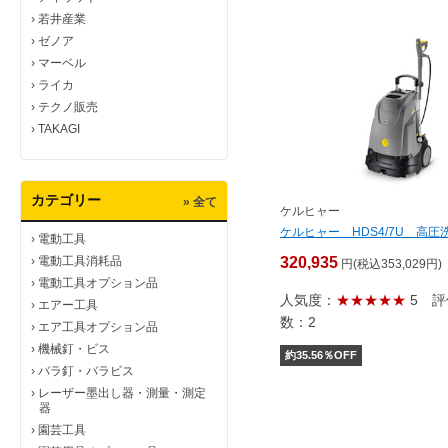
›
若井産業
›
ゼノア
›
マーベル
›
ライカ
›
テクノ販売
›
TAKAGI
カテゴリー
» 全て
ケルヒャー
ケルヒャー HDS4/7U 高圧
›
電動工具
›
電動工具消耗品
320,935
円(税込353,029円)
›
電動工具オプション品
人気度：
★★★★★
5
評
›
エアー工具
数：2
›
エア工具オプション品
›
機械釘・ビス
約
35.56
％OFF
›
バラ釘・バラビス
›
レーザー墨出し器・測量・測定
器
›
園芸工具