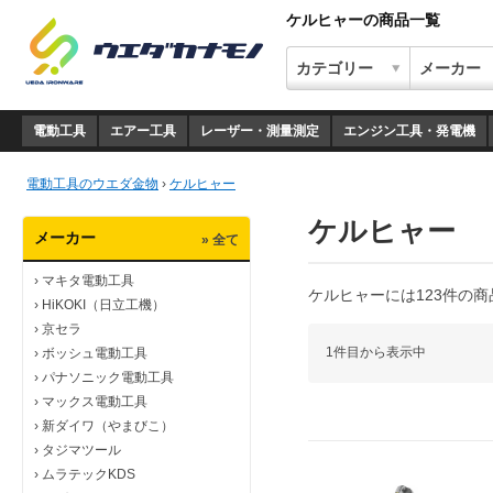
ケルヒャーの商品一覧
電動工具
エアー工具
レーザー・測量測定
エンジン工具・発電機
電動工具のウエダ金物
›
ケルヒャー
ケルヒャー
メーカー
» 全て
›
マキタ電動工具
ケルヒャーには123件の
›
HiKOKI（日立工機）
›
京セラ
1件目から表示中
›
ボッシュ電動工具
›
パナソニック電動工具
›
マックス電動工具
›
新ダイワ（やまびこ）
›
タジマツール
›
ムラテックKDS