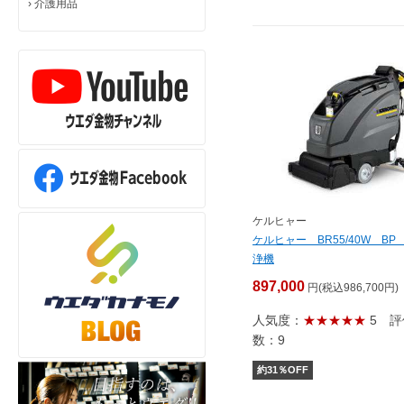
›
介護用品
ケルヒャー
ケルヒャー BR55/40W BP
浄機
897,000
円(税込986,700円)
人気度：
★★★★★
5
評
数：9
約
31
％OFF