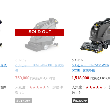
SOLD OUT
ケルヒャー
ケルヒャー
 床洗
ケルヒャー BR45/40W BP 床洗浄
ケルヒャー BR65/60 W BP
機
DOSE 床洗浄機
759,000
1,518,000
円(税込834,900円)
円(税込1,669,8
価件
人気度：
★★★★★
5
評価件
人気度：
★★★★★
5
数：1
数：9
約
31
％OFF
約
31
％OFF