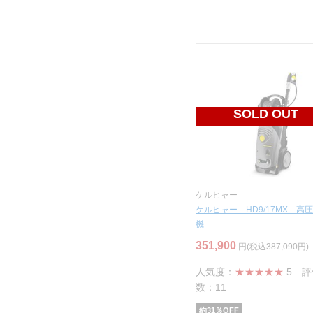
SOLD OUT
ケルヒャー
ケルヒャー HD9/17MX 高
機
351,900
円(税込387,090円)
人気度：
★★★★★
5
評
数：11
約
31
％OFF