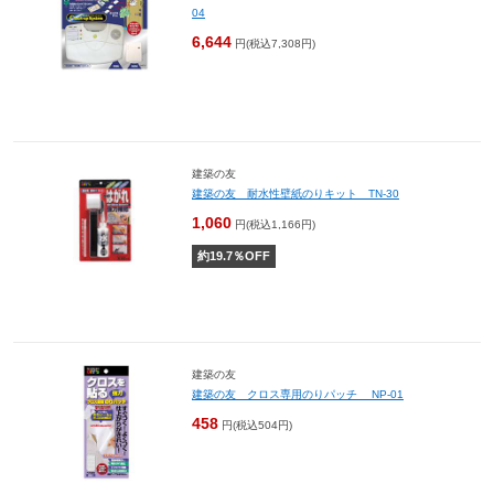
04
6,644
円(税込7,308円)
建築の友
建築の友 耐水性壁紙のりキット TN-30
1,060
円(税込1,166円)
約
19.7
％OFF
建築の友
建築の友 クロス専用のりパッチ NP-01
458
円(税込504円)