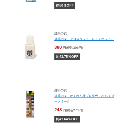
約
50
％OFF
建築の友
建築の友 クロスタッチ CT-01 ホワイト
360
円(税込396円)
約
43.75
％OFF
建築の友
建築の友 かくれん棒プロ単色 AH-01 ダ
ークオーク
248
円(税込273円)
約
43.64
％OFF