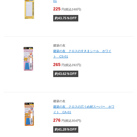
01
225
円(税込248円)
約
43.75
％OFF
建築の友
建築の友 クロスのすきまシール ホワイ
ト CS-01
265
円(税込292円)
約
43.62
％OFF
建築の友
建築の友 クロスの穴うめ材スーパー ホワ
イト CA-01
276
円(税込304円)
約
41.28
％OFF