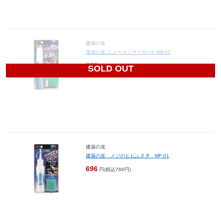
建築の友
建築の友 ニューメジマーカーII NM-02
805
円(税込886円)
SOLD OUT
建築の友
建築の友 メジのヒビふさぎ MF-01
696
円(税込766円)