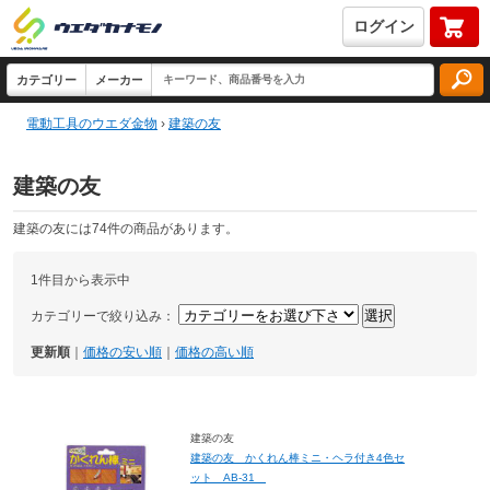
ログイン
電動工具のウエダ金物
›
建築の友
建築の友
建築の友には74件の商品があります。
1件目から表示中
カテゴリーで絞り込み：
更新順
｜
価格の安い順
｜
価格の高い順
建築の友
建築の友 かくれん棒ミニ・ヘラ付き4色セ
ット AB-31