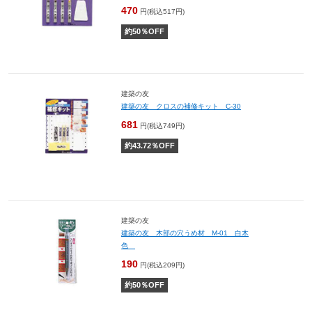
470
円(税込517円)
約
50
％OFF
建築の友
建築の友 クロスの補修キット C-30
681
円(税込749円)
約
43.72
％OFF
建築の友
建築の友 木部の穴うめ材 M-01 白木
色
190
円(税込209円)
約
50
％OFF