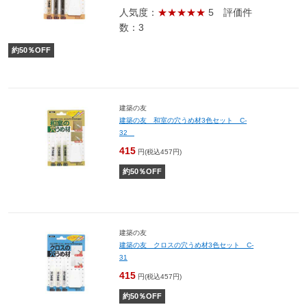
人気度：
★★★★★
5
評価件
数：3
約
50
％OFF
建築の友
建築の友 和室の穴うめ材3色セット C-
32
415
円(税込457円)
約
50
％OFF
建築の友
建築の友 クロスの穴うめ材3色セット C-
31
415
円(税込457円)
約
50
％OFF