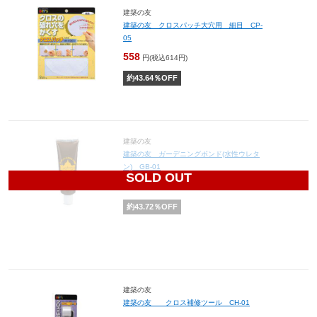
建築の友
建築の友 クロスパッチ大穴用 細目 CP-
05
558
円(税込614円)
約
43.64
％OFF
建築の友
建築の友 ガーデニングボンド(水性ウレタ
ン) GB-01
SOLD OUT
484
円(税込532円)
約
43.72
％OFF
建築の友
建築の友 クロス補修ツール CH-01