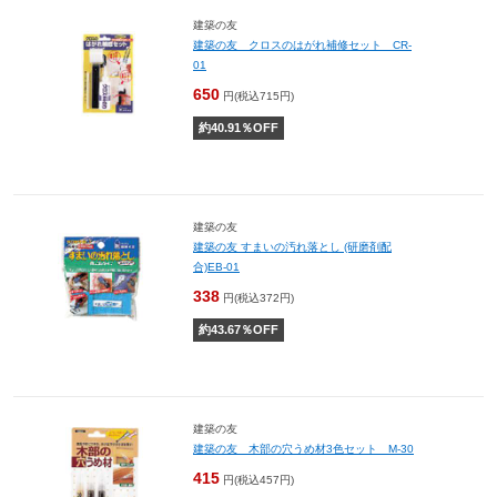
建築の友
建築の友 クロスのはがれ補修セット CR-
01
650
円(税込715円)
約
40.91
％OFF
建築の友
建築の友 すまいの汚れ落とし (研磨剤配
合)EB-01
338
円(税込372円)
約
43.67
％OFF
建築の友
建築の友 木部の穴うめ材3色セット M-30
415
円(税込457円)