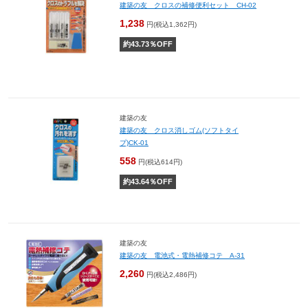
建築の友 クロスの補修便利セット CH-02
1,238
円(税込1,362円)
約
43.73
％OFF
建築の友
建築の友 クロス消しゴム(ソフトタイ
プ)CK-01
558
円(税込614円)
約
43.64
％OFF
建築の友
建築の友 電池式・電熱補修コテ A-31
2,260
円(税込2,486円)