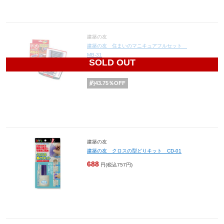
建築の友
建築の友 住まいのマニキュアフルセット
MB-31
SOLD OUT
4,950
円(税込5,445円)
約
43.75
％OFF
建築の友
建築の友 クロスの型どりキット CD-01
688
円(税込757円)