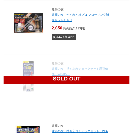
建築の友
建築の友 かくれん棒プロ フローリング補
修セットAH-31
2,650
円(税込2,915円)
約
43.74
％OFF
建築の友
建築の友 持ち忘れチェックセット用発信
機 WB-05
SOLD OUT
1,998
円(税込2,198円)
建築の友
建築の友 持ち忘れチェックセット WB-