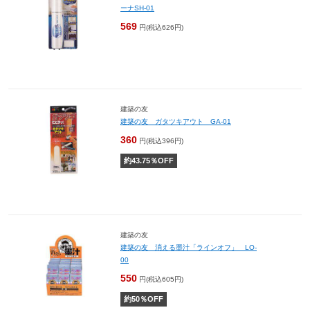
ーナSH-01
569
円(税込626円)
建築の友
建築の友 ガタツキアウト GA-01
360
円(税込396円)
約
43.75
％OFF
建築の友
建築の友 消える墨汁「ラインオフ」 LO-
00
550
円(税込605円)
約
50
％OFF