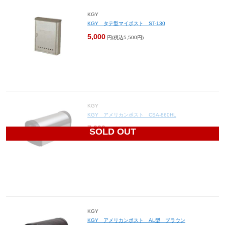
KGY
KGY タテ型マイポスト ST-130
5,000
円(税込5,500円)
KGY
KGY アメリカンポスト CSA-860HL
7,000
円(税込7,700円)
SOLD OUT
KGY
KGY アメリカンポスト AL型 ブラウン