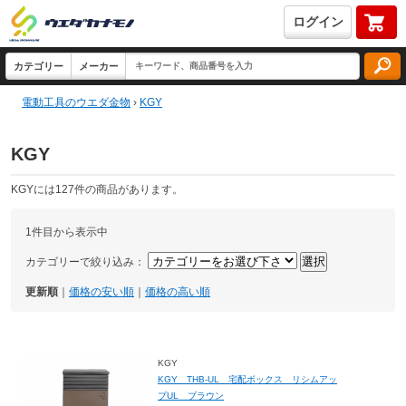
ログイン
電動工具のウエダ金物
›
KGY
KGY
KGYには127件の商品があります。
1件目から表示中
カテゴリーで絞り込み：
更新順
｜
価格の安い順
｜
価格の高い順
KGY
KGY THB-UL 宅配ボックス リシムアッ
プUL ブラウン