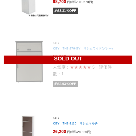
98,700
円(税込108,570円)
約
33.31
％OFF
KGY
KGY THB-276-GY リシムワイド(グレー)
17,700
円(税込19,470円)
SOLD OUT
人気度：
★★★★★
5
評価件
数：1
約
52.93
％OFF
KGY
KGY THB-3115 リシムマルチ
26,200
円(税込28,820円)