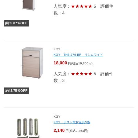
人気度：
★★★★★
5
評価件
数：4
約
39.07
％OFF
KGY
KGY THB-276-BR リシムワイド
18,000
円(税込19,800円)
人気度：
★★★★★
5
評価件
数：3
約
43.75
％OFF
KGY
KGY ポスト取付金具S型
2,140
円(税込2,354円)