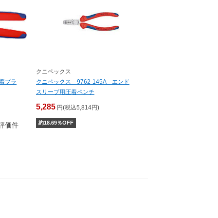
クニペックス
圧着プラ
クニペックス 9762-145A エンド
スリーブ用圧着ペンチ
5,285
円(税込5,814円)
約
18.69
％OFF
評価件