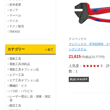
›
若井産業
›
ゼノア
›
マーベル
›
ライカ
›
テクノ販売
›
TAKAGI
クニペックス
クニペックス 9743200A 
カテゴリー
ングシステム
» 全て
21,615
円(税込23,777円)
›
電動工具
›
電動工具消耗品
人気度：
★★★★★
5
評
›
電動工具オプション品
数：1
›
エアー工具
約
18.74
％OFF
›
エア工具オプション品
›
機械釘・ビス
›
バラ釘・バラビス
›
レーザー墨出し器・測量・測定
器
›
園芸工具