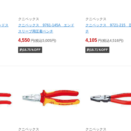
クニペックス
クニペックス
ンドス
クニペックス 9761-145A エンド
クニペックス 9721-215
スリーブ用圧着ペンチ
チ
4,550
4,105
円(税込5,005円)
円(税込4,516円)
約
18.75
％OFF
約
18.71
％OFF
クニペックス
クニペックス