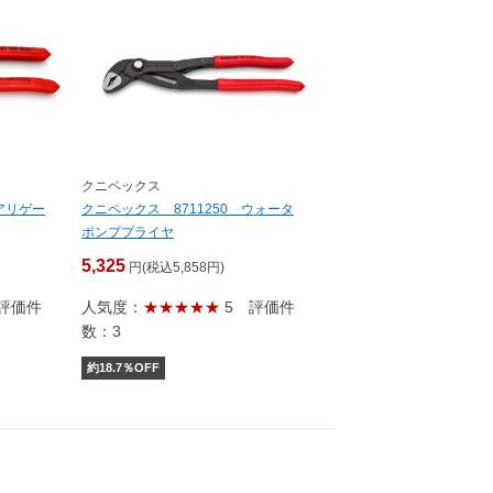
クニペックス
 アリゲー
クニペックス 8711250 ウォータ
ポンププライヤ
5,325
円(税込5,858円)
評価件
人気度：
★★★★★
5
評価件
数：3
約
18.7
％OFF