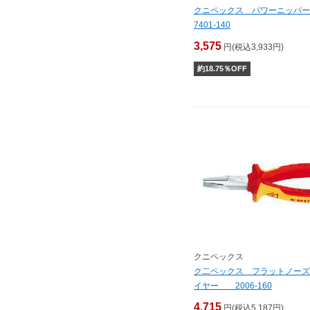
クニペックス パワーニッパ
7401-140
3,575
円(税込3,933円)
約
18.75
％OFF
クニペックス
ク二ペックス フラットノーズ
イヤー 2006-160
4,715
円(税込5,187円)