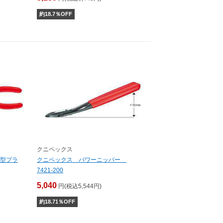
約
18.7
％OFF
クニペックス
型プラ
クニペックス パワーニッパー
7421-200
5,040
円(税込5,544円)
約
18.71
％OFF