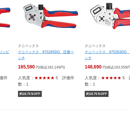
クニペックス
クニペックス
クリンピ
クニペックス 975265DG 圧着ペ
クニペックス 975263DG
ンチ
ンチ
165,590
148,690
円(税込182,149円)
円(税込163,559円
価件
人気度：
★★★★★
5
評価件
人気度：
★★★★★
5
数：1
数：1
約
18.75
％OFF
約
18.75
％OFF