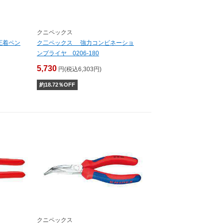
クニペックス
 圧着ペン
ク二ペックス 強力コンビネーショ
ンプライヤ 0206-180
5,730
円(税込6,303円)
約
18.72
％OFF
クニペックス