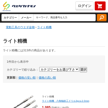
ログイン
電動工具のウエダ金物
›
ライト精機
ライト精機
ライト精機には313件の商品があります。
1件目から表示中
カテゴリーで絞り込み：
更新順
｜
価格の安い順
｜
価格の高い順
ライト精機
ライト精機 六角軸鉄工ドリル3pcs-2.0mm
1,085
円(税込1,194円)