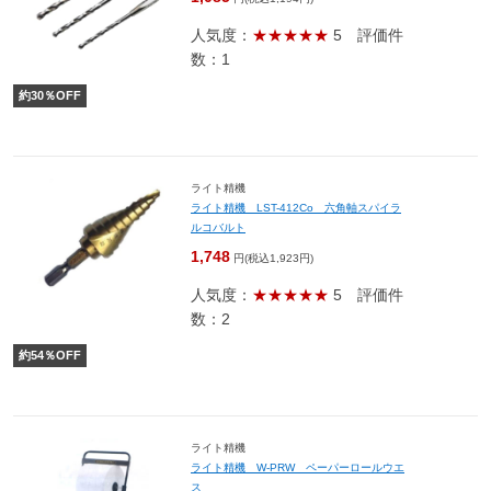
人気度：
★★★★★
5
評価件
数：1
約
30
％OFF
ライト精機
ライト精機 LST-412Co 六角軸スパイラ
ルコバルト
1,748
円(税込1,923円)
人気度：
★★★★★
5
評価件
数：2
約
54
％OFF
ライト精機
ライト精機 W-PRW ペーパーロールウエ
ス