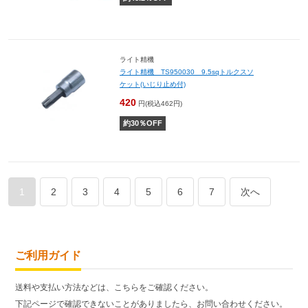
ライト精機
ライト精機 TS950030 9.5sqトルクスソ
ケット(いじり止め付)
420
円(税込462円)
約
30
％OFF
1
2
3
4
5
6
7
次へ
ご利用ガイド
送料や支払い方法などは、こちらをご確認ください。
下記ページで確認できないことがありましたら、お問い合わせください。