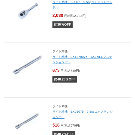
ライト精機 SRH95 9.5sqラチェットハン
ドル
2,030
円(税込2,233円)
約
30
％OFF
ライト精機
ライト精機 EX1270075 12.7sqエクステ
ンションバー
673
円(税込740円)
約
48.23
％OFF
ライト精機
ライト精機 EX95075 9.5sqエクステンシ
ョンバー
518
円(税込570円)
約
48.2
％OFF