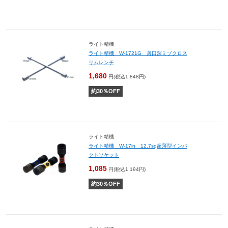
ライト精機
ライト精機 W-1721G 薄口深ミゾクロス
リムレンチ
1,680
円(税込1,848円)
約
30
％OFF
ライト精機
ライト精機 W-17in 12.7sq超薄型インパ
クトソケット
1,085
円(税込1,194円)
約
30
％OFF