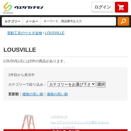
ログイン
電動工具のウエダ金物
›
LOUSVILLE
LOUSVILLE
LOUSVILLEには5件の商品があります。
1件目から表示中
カテゴリーで絞り込み：
更新順
｜
価格の安い順
｜
価格の高い順
LOUSVILLE
Lsv フアイバーグラスシングル脚立 1.2m オ
レンジ V200105