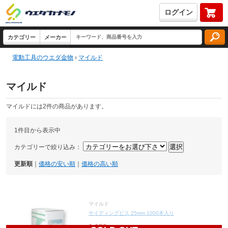
ログイン
電動工具のウエダ金物
›
マイルド
マイルド
マイルドには2件の商品があります。
1件目から表示中
カテゴリーで絞り込み：
更新順
｜
価格の安い順
｜
価格の高い順
マイルド
サイディングビス 25mm 1000本入り
1,159
円(税込1,275円)