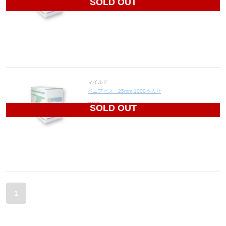
SOLD OUT
マイルド
ベニアビス 25mm 1000本入り
750
円(税込825円)
SOLD OUT
1