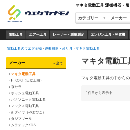
マキタ電動工具 運搬機器・
電動工具
エアー工具
レーザー・測量測定
エンジン工具・発電機
電動工具のウエダ金物
›
運搬機器・吊り具
›
マキタ電動工具
マキタ電動工
メーカー
» 全て
›
マキタ電動工具
マキタ電動工具の中からの
›
HiKOKI（日立工機）
›
京セラ
1件目から表示中
›
ボッシュ電動工具
›
パナソニック電動工具
›
マックス電動工具
›
新ダイワ（やまびこ）
›
タジマツール
›
ムラテックKDS