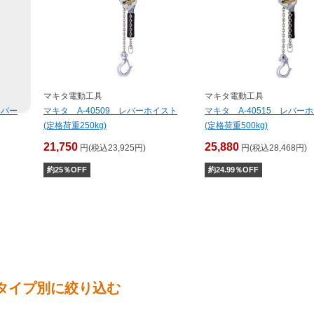
マキタ電動工具
マキタ電動工具
ッパー
マキタ A-40509 レバーホイスト
マキタ A-40515 レバー
(定格荷重250kg)
(定格荷重500kg)
21,750
25,880
円(税込23,925円)
円(税込28,468円)
約
25
％OFF
約
24.99
％OFF
タイプ別に絞り込む