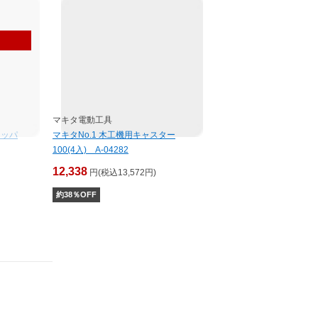
マキタ電動工具
トッパ
マキタNo.1 木工機用キャスター
100(4入) A-04282
12,338
円(税込13,572円)
約
38
％OFF