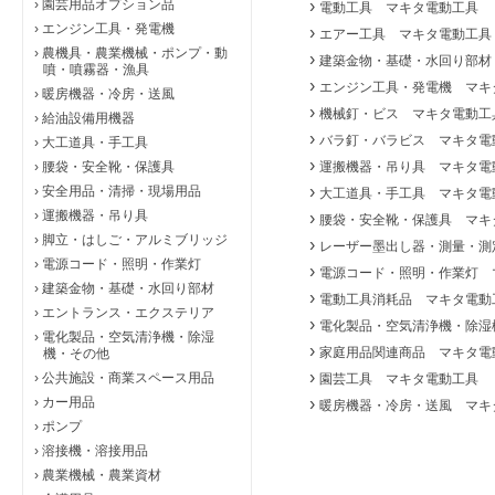
›
園芸用品オプション品
›
電動工具 マキタ電動工具
›
エンジン工具・発電機
›
エアー工具 マキタ電動工具
›
農機具・農業機械・ポンプ・動
›
建築金物・基礎・水回り部材
噴・噴霧器・漁具
›
エンジン工具・発電機 マキ
›
暖房機器・冷房・送風
›
機械釘・ビス マキタ電動工
›
給油設備用機器
›
バラ釘・バラビス マキタ電
›
大工道具・手工具
›
›
腰袋・安全靴・保護具
運搬機器・吊り具 マキタ電
›
›
安全用品・清掃・現場用品
大工道具・手工具 マキタ電
›
運搬機器・吊り具
›
腰袋・安全靴・保護具 マキ
›
脚立・はしご・アルミブリッジ
›
レーザー墨出し器・測量・測
›
電源コード・照明・作業灯
›
電源コード・照明・作業灯 
›
建築金物・基礎・水回り部材
›
電動工具消耗品 マキタ電動
›
エントランス・エクステリア
›
電化製品・空気清浄機・除湿
›
電化製品・空気清浄機・除湿
›
家庭用品関連商品 マキタ電
機・その他
›
›
公共施設・商業スペース用品
園芸工具 マキタ電動工具
›
カー用品
›
暖房機器・冷房・送風 マキ
›
ポンプ
›
溶接機・溶接用品
›
農業機械・農業資材