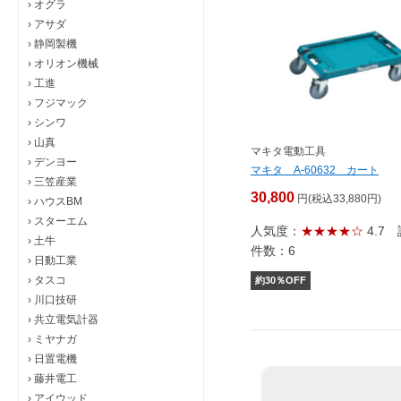
›
オグラ
›
アサダ
›
静岡製機
›
オリオン機械
›
工進
›
フジマック
›
シンワ
›
山真
マキタ電動工具
›
デンヨー
マキタ A-60632 カート
›
三笠産業
30,800
円(税込33,880円)
›
ハウスBM
›
スターエム
人気度：
★★★★☆
4.7
›
土牛
件数：6
›
日動工業
›
タスコ
約
30
％OFF
›
川口技研
›
共立電気計器
›
ミヤナガ
›
日置電機
›
藤井電工
›
アイウッド