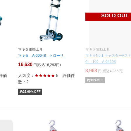
SOLD OUT
マキタ電動工具
マキタ電動工具
マキタ A-60648 トローリ
マキタNo.1 キャスターAス
付 100 A-04298
16,630
円(税込18,293円)
3,968
円(税込4,365円)
評価
人気度：
★★★★★
5
評価件
約
38
％OFF
数：2
約
25.09
％OFF