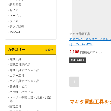
›
若井産業
›
ゼノア
›
マーベル
›
ライカ
›
テクノ販売
›
TAKAGI
マキタ電動工具
マキタNo.1 キャスターAスト
付 75 A-04260
カテゴリー
» 全て
2,108
円(税込2,319円)
›
電動工具
約
38
％OFF
›
電動工具消耗品
›
電動工具オプション品
›
エアー工具
›
エア工具オプション品
1
›
機械釘・ビス
›
バラ釘・バラビス
›
レーザー墨出し器・測量・測定
マキタ電動工具を
器
›
園芸工具