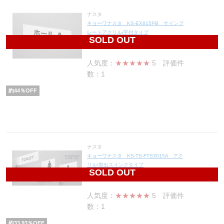
ナスタ
キョーワナスタ KS-EX815PB サインプ
レートアクリル/平付タイプ
SOLD OUT
896
円(税込986円)
人気度：
★★★★★
5
評価件
数：1
約
44
％OFF
ナスタ
キョーワナスタ KS-TS-FTS3015A アク
リル/突出スイングタイプ
SOLD OUT
5,550
円(税込6,105円)
人気度：
★★★★★
5
評価件
数：1
約
33.93
％OFF