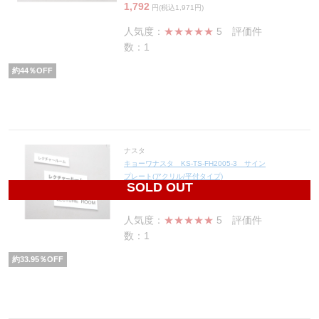
1,792
円(税込1,971円)
人気度：
★★★★★
5
評価件
数：1
約
44
％OFF
ナスタ
キョーワナスタ KS-TS-FH2005-3 サイン
プレート(アクリル/平付タイプ)
SOLD OUT
2,510
円(税込2,761円)
人気度：
★★★★★
5
評価件
数：1
約
33.95
％OFF