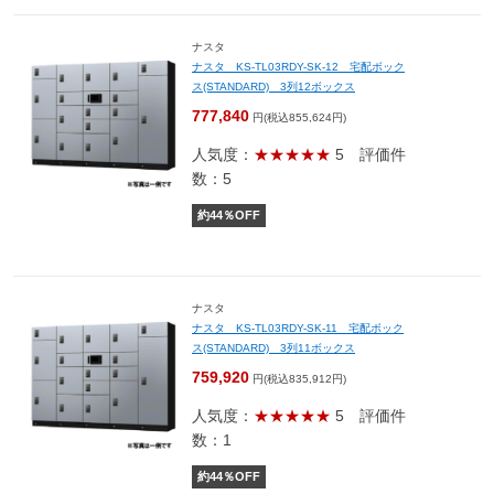
ナスタ
ナスタ KS-TL03RDY-SK-12 宅配ボック
ス(STANDARD) 3列12ボックス
777,840
円(税込855,624円)
人気度：
★★★★★
5
評価件
数：5
約
44
％OFF
ナスタ
ナスタ KS-TL03RDY-SK-11 宅配ボック
ス(STANDARD) 3列11ボックス
759,920
円(税込835,912円)
人気度：
★★★★★
5
評価件
数：1
約
44
％OFF