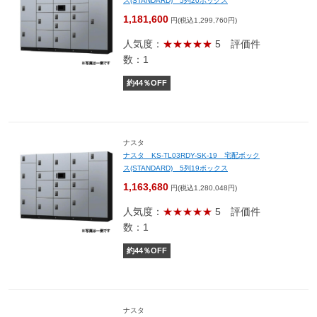
ス(STANDARD) 5列20ボックス
1,181,600
円(税込1,299,760円)
人気度：
★★★★★
5
評価件
数：1
約
44
％OFF
ナスタ
ナスタ KS-TL03RDY-SK-19 宅配ボック
ス(STANDARD) 5列19ボックス
1,163,680
円(税込1,280,048円)
人気度：
★★★★★
5
評価件
数：1
約
44
％OFF
ナスタ