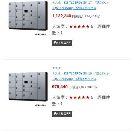
ナスタ KS-TL03RDY-SK-17 宅配ボック
ス(STANDARD) 5列17ボックス
1,122,240
円(税込1,234,464円)
人気度：
★★★★★
5
評価件
数：1
約
44
％OFF
ナスタ
ナスタ KS-TL03RDY-SK-16 宅配ボック
ス(STANDARD) 4列16ボックス
979,440
円(税込1,077,384円)
人気度：
★★★★★
5
評価件
数：1
約
44
％OFF