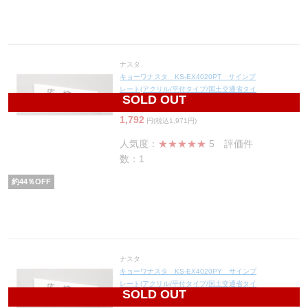
ナスタ
キョーワナスタ KS-EX4020PT サインプ
レート(アクリル/平付タイプ/国土交通省タイ
SOLD OUT
プ)
1,792
円(税込1,971円)
人気度：
★★★★★
5
評価件
数：1
約
44
％OFF
ナスタ
キョーワナスタ KS-EX4020PY サインプ
レート(アクリル/平付タイプ/国土交通省タイ
SOLD OUT
プ)