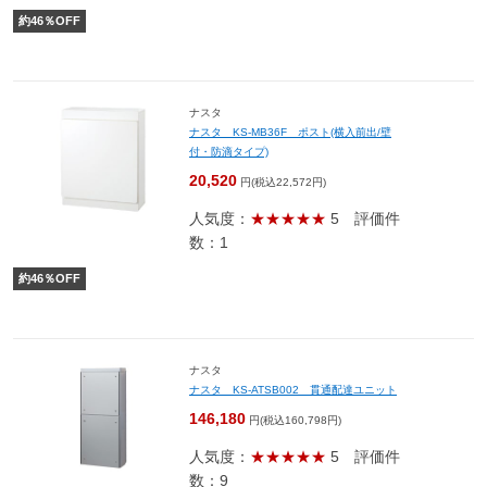
約
46
％OFF
ナスタ
ナスタ KS-MB36F ポスト(横入前出/壁
付・防滴タイプ)
20,520
円(税込22,572円)
人気度：
★★★★★
5
評価件
数：1
約
46
％OFF
ナスタ
ナスタ KS-ATSB002 貫通配達ユニット
146,180
円(税込160,798円)
人気度：
★★★★★
5
評価件
数：9