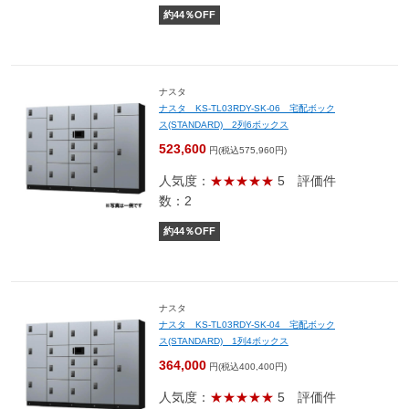
約
44
％OFF
ナスタ
ナスタ KS-TL03RDY-SK-06 宅配ボック
ス(STANDARD) 2列6ボックス
523,600
円(税込575,960円)
人気度：
★★★★★
5
評価件
数：2
約
44
％OFF
ナスタ
ナスタ KS-TL03RDY-SK-04 宅配ボック
ス(STANDARD) 1列4ボックス
364,000
円(税込400,400円)
人気度：
★★★★★
5
評価件