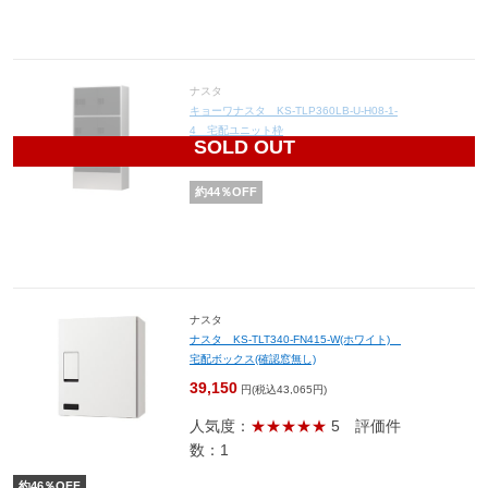
ナスタ
キョーワナスタ KS-TLP360LB-U-H08-1-
4 宅配ユニット枠
SOLD OUT
47,600
円(税込52,360円)
約
44
％OFF
ナスタ
ナスタ KS-TLT340-FN415-W(ホワイト)
宅配ボックス(確認窓無し)
39,150
円(税込43,065円)
人気度：
★★★★★
5
評価件
数：1
約
46
％OFF