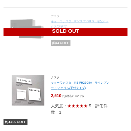
ナスタ
キョーワナスタ KS-TLR360LB 宅配ボッ
クス(プチ宅)
SOLD OUT
27,440
円(税込30,184円)
約
44
％OFF
ナスタ
キョーワナスタ KS-FH2508A サインプレ
ート(アクリル/平付タイプ)
2,510
円(税込2,761円)
人気度：
★★★★★
5
評価件
数：1
約
33.95
％OFF