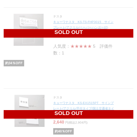
ナスタ
キョーワナスタ KS-TS-FHP3015 サイン
プレート(アクリル/ペーパーハンガー付)
SOLD OUT
12,870
円(税込14,157円)
人気度：
★★★★★
5
評価件
数：1
約
34
％OFF
ナスタ
キョーワナスタ KS-EX1515PT サインプ
レート(アクリル/平付タイプ/国土交通省タイ
SOLD OUT
プ)
2,640
円(税込2,904円)
約
40
％OFF