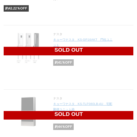
約
42.22
％OFF
ナスタ
キョーワナスタ KS-GP16AKT 門柱ユニ
ット
SOLD OUT
117,410
円(税込129,151円)
約
41
％OFF
ナスタ
キョーワナスタ KS-TLP360LB-4U 宅配
郵便ユニット枠
SOLD OUT
59,920
円(税込65,912円)
約
44
％OFF