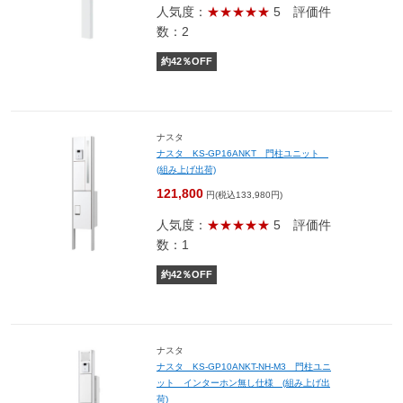
人気度：
★★★★★
5
評価件
数：2
約
42
％OFF
ナスタ
ナスタ KS-GP16ANKT 門柱ユニット
(組み上げ出荷)
121,800
円(税込133,980円)
人気度：
★★★★★
5
評価件
数：1
約
42
％OFF
ナスタ
ナスタ KS-GP10ANKT-NH-M3 門柱ユニ
ット インターホン無し仕様 (組み上げ出
荷)