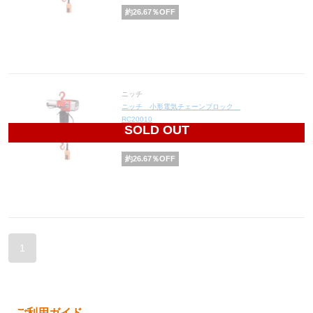
約
26.67
％OFF
ニッチ
ニッチ 小形電気チェーンブロック
RC20010
SOLD OUT
63,140
円(税込69,454円)
約
26.67
％OFF
1
ご利用ガイド