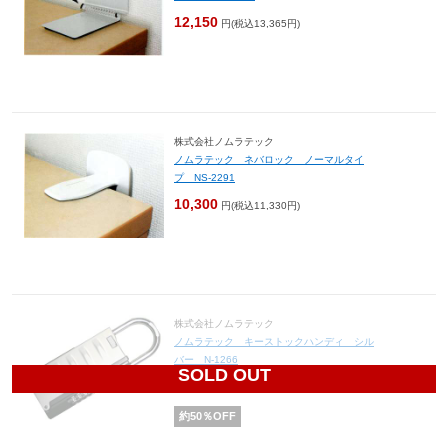
12,150
円(税込13,365円)
株式会社ノムラテック
ノムラテック ネバロック ノーマルタイ
プ NS-2291
10,300
円(税込11,330円)
株式会社ノムラテック
ノムラテック キーストックハンディ シル
バー N-1266
SOLD OUT
1,400
円(税込1,540円)
約
50
％OFF