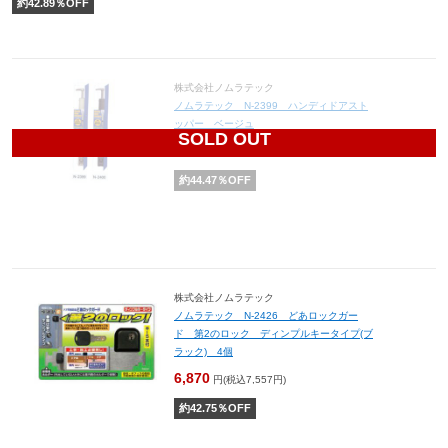
約
42.89
％OFF
株式会社ノムラテック
ノムラテック N-2399 ハンディドアスト
ッパー ベージュ
SOLD OUT
4,220
円(税込4,642円)
約
44.47
％OFF
株式会社ノムラテック
ノムラテック N-2426 どあロックガー
ド 第2のロック ディンプルキータイプ(ブ
ラック) 4個
6,870
円(税込7,557円)
約
42.75
％OFF