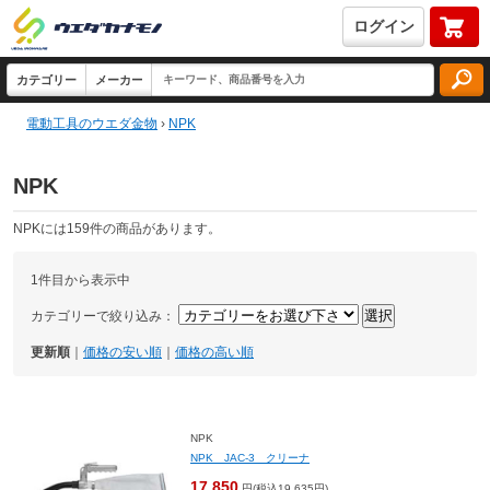
ログイン
電動工具のウエダ金物
›
NPK
NPK
NPKには159件の商品があります。
1件目から表示中
カテゴリーで絞り込み：
更新順
｜
価格の安い順
｜
価格の高い順
NPK
NPK JAC-3 クリーナ
17,850
円(税込19,635円)