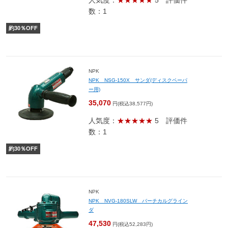
人気度：
★★★★★
5
評価件
数：1
約
30
％OFF
NPK
NPK NSG-150X サンダ(ディスクペーパ
ー用)
35,070
円(税込38,577円)
人気度：
★★★★★
5
評価件
数：1
約
30
％OFF
NPK
NPK NVG-180SLW バーチカルグライン
ダ
47,530
円(税込52,283円)