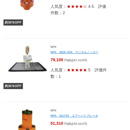
人気度：
★★★★☆
4.5
評価
件数：2
約
30
％OFF
NPK
NPK MGK-30A マジカルノッカー
79,100
円(税込87,010円)
人気度：
★★★★★
5
評価件
数：1
約
30
％OFF
NPK
NPK NLV-55 エアーバイブレータ
51,310
円(税込56,441円)