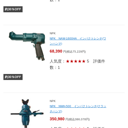
約
30
％OFF
NPK
NPK NAW-1600HA インパクトレンチ(ワ
ンハンマ)
68,390
円(税込75,229円)
人気度：
★★★★★
5
評価件
数：1
約
30
％OFF
NPK
NPK NWH-500 インパクトレンチ(クラッ
チハンマ)
350,980
円(税込386,078円)