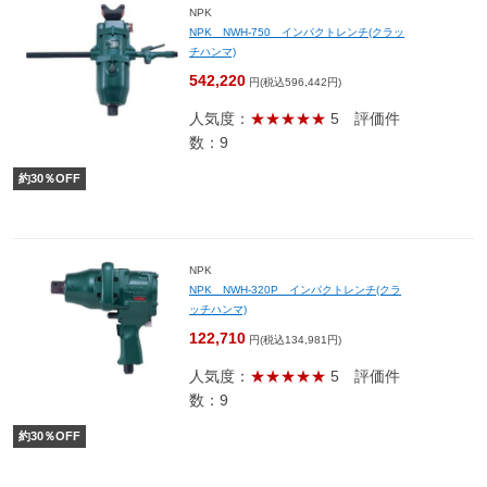
NPK
NPK NWH-750 インパクトレンチ(クラッ
チハンマ)
542,220
円(税込596,442円)
人気度：
★★★★★
5
評価件
数：9
約
30
％OFF
NPK
NPK NWH-320P インパクトレンチ(クラ
ッチハンマ)
122,710
円(税込134,981円)
人気度：
★★★★★
5
評価件
数：9
約
30
％OFF