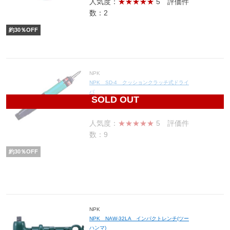
人気度：
★★★★★
5
評価件
数：2
約
30
％OFF
NPK
NPK SD-4 クッションクラッチ式ドライ
バ
SOLD OUT
30,450
円(税込33,495円)
人気度：
★★★★★
5
評価件
数：9
約
30
％OFF
NPK
NPK NAW-32LA インパクトレンチ(ツー
ハンマ)