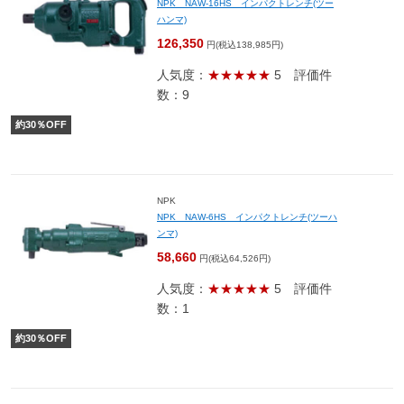
NPK NAW-16HS インパクトレンチ(ツー
ハンマ)
126,350
円(税込138,985円)
人気度：
★★★★★
5
評価件
数：9
約
30
％OFF
NPK
NPK NAW-6HS インパクトレンチ(ツーハ
ンマ)
58,660
円(税込64,526円)
人気度：
★★★★★
5
評価件
数：1
約
30
％OFF