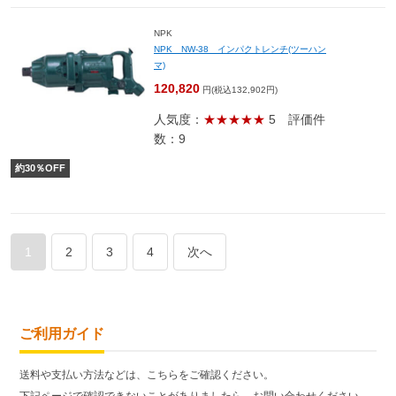
NPK
NPK NW-38 インパクトレンチ(ツーハン
マ)
120,820
円(税込132,902円)
人気度：
★★★★★
5
評価件
数：9
約
30
％OFF
1
2
3
4
次へ
ご利用ガイド
送料や支払い方法などは、こちらをご確認ください。