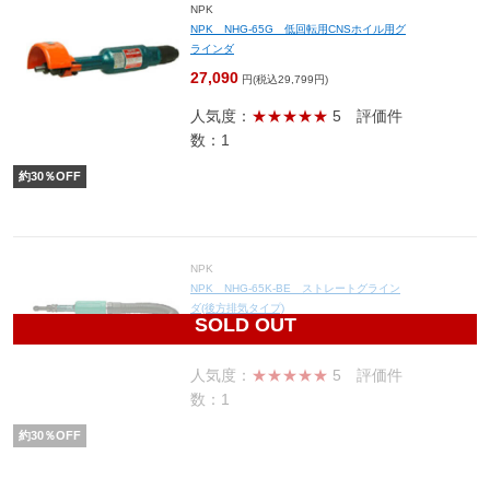
NPK
NPK NHG-65G 低回転用CNSホイル用グ
ラインダ
27,090
円(税込29,799円)
人気度：
★★★★★
5
評価件
数：1
約
30
％OFF
NPK
NPK NHG-65K-BE ストレートグライン
ダ(後方排気タイプ)
SOLD OUT
25,340
円(税込27,874円)
人気度：
★★★★★
5
評価件
数：1
約
30
％OFF