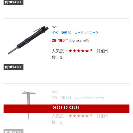
約
30
％OFF
NPK
NPK NHR-00 ニードルスケーラ
26,460
円(税込29,106円)
人気度：
★★★★★
5
評価件
数：3
約
30
％OFF
NPK
NPK CB-15B コンクリートブレーカ
43,610
円(税込47,971円)
SOLD OUT
人気度：
★★★★★
5
評価件
数：1
約
30
％OFF