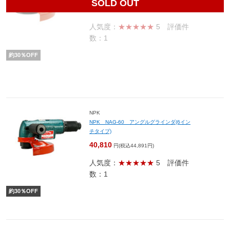
SOLD OUT
51,100
円(税込56,210円)
人気度：
★★★★★
5
評価件
数：1
約
30
％OFF
NPK
NPK NAG-60 アングルグラインダ(6イン
チタイプ)
40,810
円(税込44,891円)
人気度：
★★★★★
5
評価件
数：1
約
30
％OFF