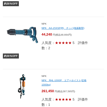
約
30
％OFF
NPK
NPK AA-15XSP(R) チッパ(低振動型)
44,240
円(税込48,664円)
人気度：
★★★★★
5
評価件
数：2
約
30
％OFF
NPK
NPK RHL-1000P エアーホイスト(定格
1000kg)
261,450
円(税込287,595円)
人気度：
★★★★★
5
評価件
数：1